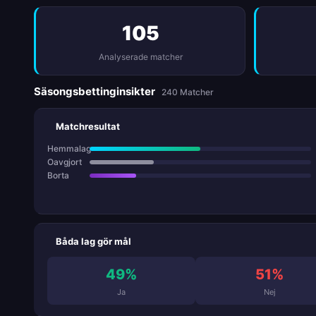
105
Analyserade matcher
Säsongsbettinginsikter
240 Matcher
Matchresultat
Hemmalag
Oavgjort
Borta
Båda lag gör mål
49%
51%
Ja
Nej