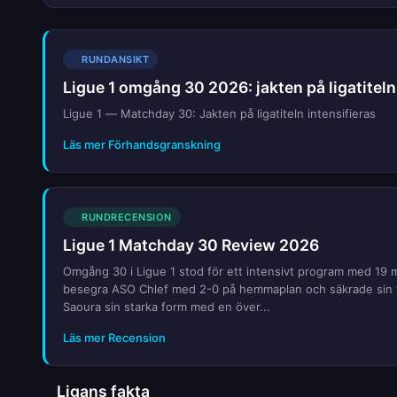
RUNDANSIKT
Ligue 1 omgång 30 2026: jakten på ligatiteln
Ligue 1 — Matchday 30: Jakten på ligatiteln intensifieras
Läs mer Förhandsgranskning
RUNDRECENSION
Ligue 1 Matchday 30 Review 2026
Omgång 30 i Ligue 1 stod för ett intensivt program med 19 
besegra ASO Chlef med 2-0 på hemmaplan och säkrade sin t
Saoura sin starka form med en över...
Läs mer Recension
Ligans fakta