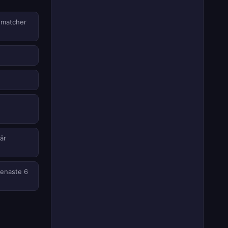
9 matcher
är
senaste 6