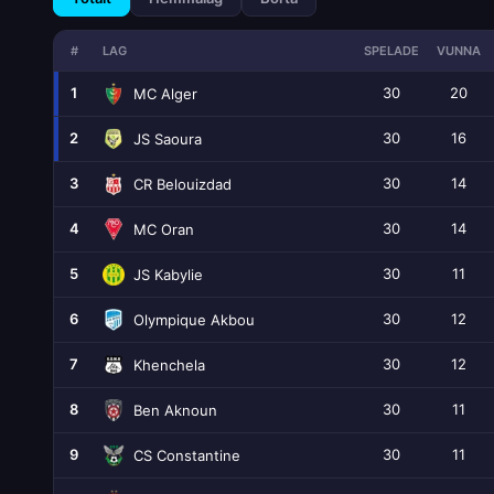
#
LAG
SPELADE
VUNNA
1
30
20
MC Alger
2
30
16
JS Saoura
3
30
14
CR Belouizdad
4
30
14
MC Oran
5
30
11
JS Kabylie
6
30
12
Olympique Akbou
7
30
12
Khenchela
8
30
11
Ben Aknoun
9
30
11
CS Constantine