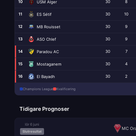
10
30
8
USM Alger
11
30
10
ES Sétif
12
30
9
MB Rouisset
13
30
9
ASO Chlef
14
30
7
Paradou AC
15
30
4
Mostaganem
16
30
2
El Bayadh
Champions League
Kvalificering
Tidigare Prognoser
lör 6 juni
MC Or
Slutresultat