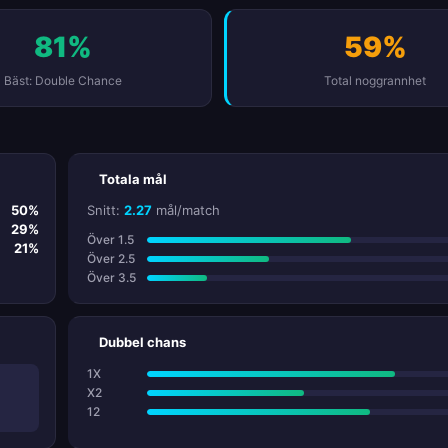
81%
59%
Bäst: Double Chance
Total noggrannhet
Totala mål
50%
Snitt:
2.27
mål/match
29%
Över 1.5
21%
Över 2.5
Över 3.5
Dubbel chans
1X
X2
12