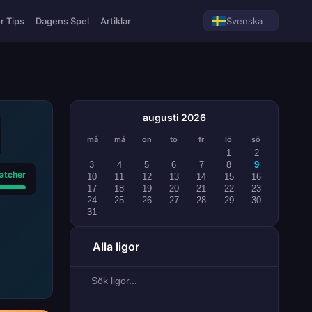
r Tips
Dagens Spel
Artiklar
Svenska
augusti 2026
må
må
on
to
fr
lö
sö
1
2
3
4
5
6
7
8
9
atcher
10
11
12
13
14
15
16
17
18
19
20
21
22
23
24
25
26
27
28
29
30
31
Alla ligor