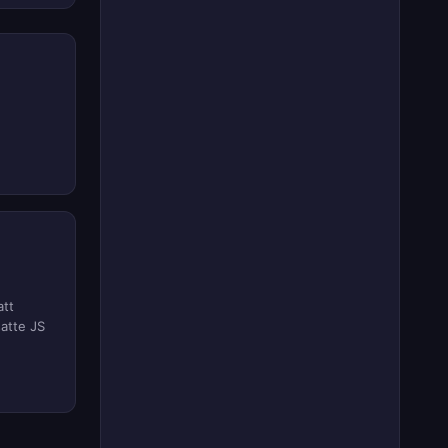
att
atte JS