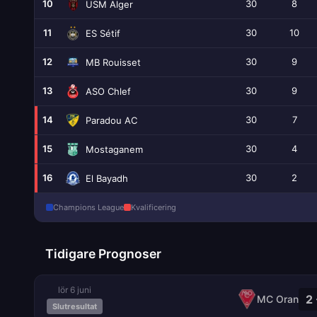
10
30
8
USM Alger
11
30
10
ES Sétif
12
30
9
MB Rouisset
13
30
9
ASO Chlef
14
30
7
Paradou AC
15
30
4
Mostaganem
16
30
2
El Bayadh
Champions League
Kvalificering
Tidigare Prognoser
lör 6 juni
2 
MC Oran
Slutresultat