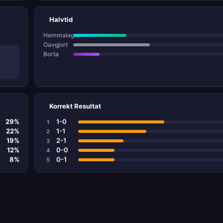
Halvtid
Hemmalag
Oavgjort
Borta
Korrekt Resultat
29%
1-0
1
22%
1-1
2
19%
2-1
3
12%
0-0
4
8%
0-1
5