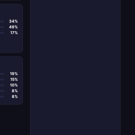
34%
49%
17%
19%
15%
10%
8%
8%