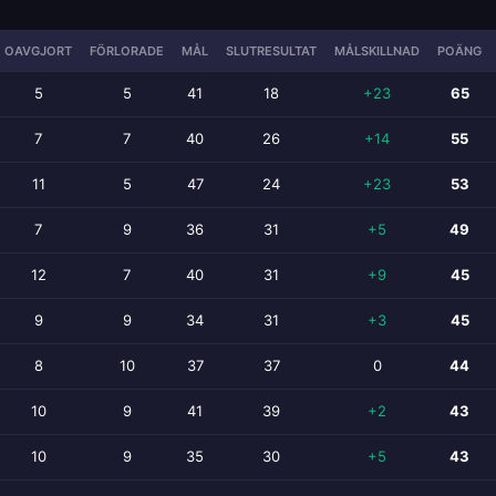
OAVGJORT
FÖRLORADE
MÅL
SLUTRESULTAT
MÅLSKILLNAD
POÄNG
5
5
41
18
+23
65
7
7
40
26
+14
55
11
5
47
24
+23
53
7
9
36
31
+5
49
12
7
40
31
+9
45
9
9
34
31
+3
45
8
10
37
37
0
44
10
9
41
39
+2
43
10
9
35
30
+5
43