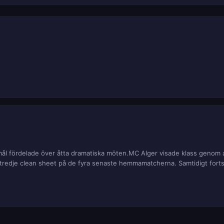
mål fördelade över åtta dramatiska möten.MC Alger visade klass genom 
redje clean sheet på de fyra senaste hemmamatcherna. Samtidigt forts