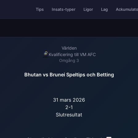
Ackumulato
Tips
Insats-typer
Ligor
Lag
Världen
Kvalificering till VM AFC
Omgång 3
Bhutan vs Brunei Speltips och Betting
31 mars 2026
2
-
1
Slutresultat