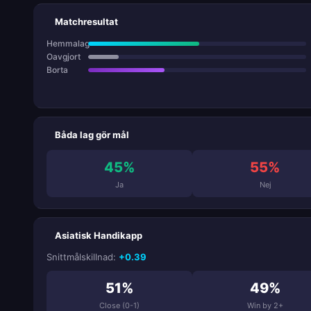
Matchresultat
Hemmalag
Oavgjort
Borta
Båda lag gör mål
45%
55%
Ja
Nej
Asiatisk Handikapp
Snittmålskillnad:
+0.39
51%
49%
Close (0-1)
Win by 2+