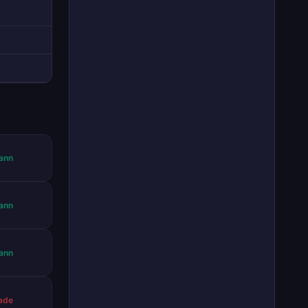
ann
ann
ann
rade