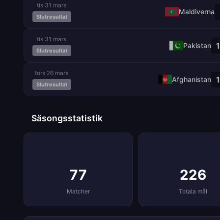
tis 31 mars
Maldiverna
Slutresultat
tis 31 mars
1
Pakistan
Slutresultat
tors 26 mars
1
Afghanistan
Slutresultat
Säsongsstatistik
77
226
Matcher
Totala mål