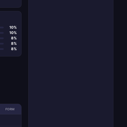
10%
10%
8%
8%
8%
FORM