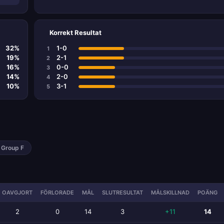
Korrekt Resultat
32%
1-0
1
19%
2-1
2
16%
0-0
3
14%
2-0
4
10%
3-1
5
Group F
OAVGJORT
FÖRLORADE
MÅL
SLUTRESULTAT
MÅLSKILLNAD
POÄNG
2
0
14
3
+11
14