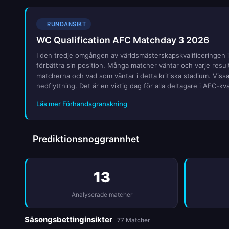
RUNDANSIKT
WC Qualification AFC Matchday 3 2026
I den tredje omgången av världsmästerskapskvalificeringen i
förbättra sin position. Många matcher väntar och varje resul
matcherna och vad som väntar i detta kritiska stadium. Vissa
nedflyttning. Det är en viktig dag för alla deltagare i AFC-kv
Läs mer Förhandsgranskning
Prediktionsnoggrannhet
13
Analyserade matcher
Säsongsbettinginsikter
77 Matcher