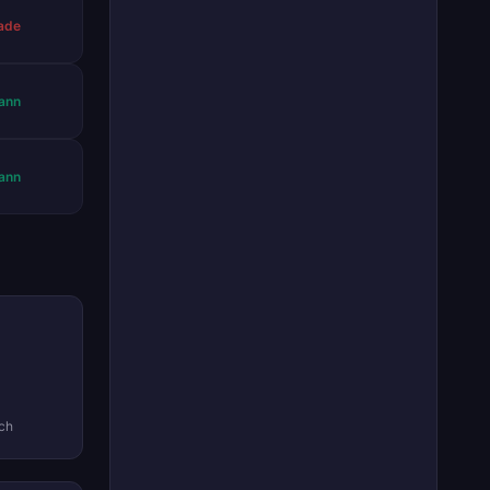
rade
ann
ann
ch