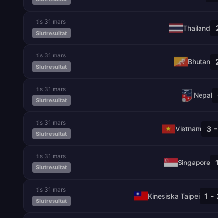
tis 31 mars
Thailand
Slutresultat
tis 31 mars
Bhutan
Slutresultat
tis 31 mars
Nepal
Slutresultat
tis 31 mars
3 -
Vietnam
Slutresultat
tis 31 mars
Singapore
Slutresultat
tis 31 mars
1 - 
Kinesiska Taipei
Slutresultat