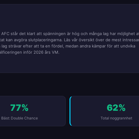
 AFC står det klart att spänningen är hög och många lag har möjlighet a
tat kan avgöra slutplaceringarna. Läs vår översikt över de mest intressa
 lag strävar efter att ta en fördel, medan andra kämpar för att undvika
alificeringen inför 2026 års VM.
77%
62%
Bäst: Double Chance
Total noggrannhet