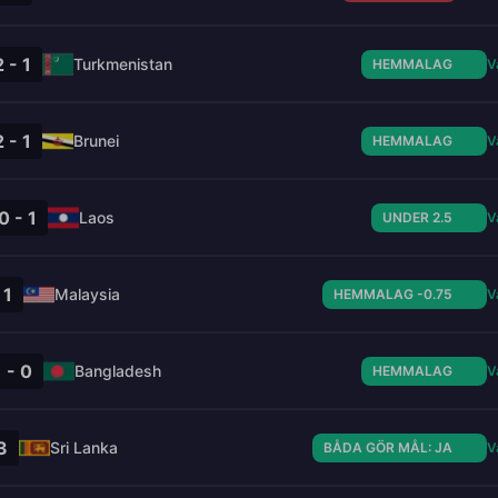
2 - 1
Turkmenistan
HEMMALAG
V
2 - 1
Brunei
HEMMALAG
V
0 - 1
Laos
UNDER 2.5
V
 1
Malaysia
HEMMALAG -0.75
V
1 - 0
Bangladesh
HEMMALAG
V
3
Sri Lanka
BÅDA GÖR MÅL: JA
V