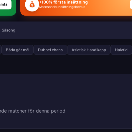
+100% första insättning
ämta
Matchande insättningsbonus
Säsong
Båda gör mål
Dubbel chans
Asiatisk Handikapp
Halvtid
de matcher för denna period