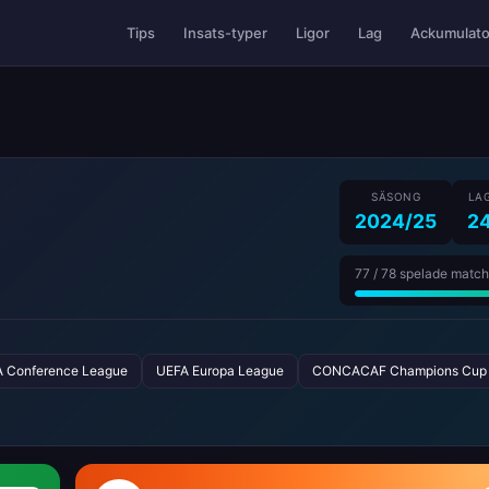
Ackumulato
Tips
Insats-typer
Ligor
Lag
SÄSONG
LA
2024/25
2
77 / 78 spelade match
 Conference League
UEFA Europa League
CONCACAF Champions Cup