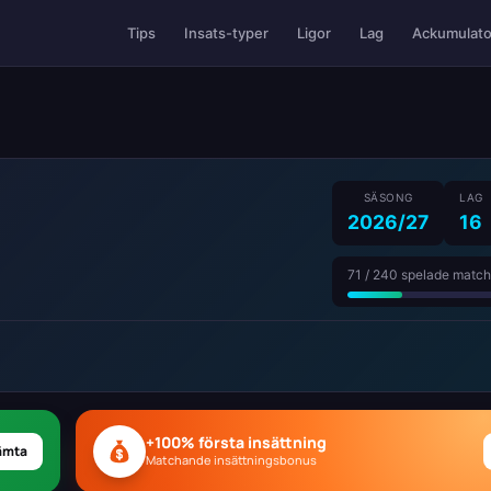
Ackumulato
Tips
Insats-typer
Ligor
Lag
SÄSONG
LAG
2026/27
16
71 / 240 spelade match
+100% första insättning
ämta
Matchande insättningsbonus