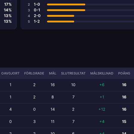
17%
1-0
2
14%
0-1
3
13%
2-0
4
13%
1-2
5
OAVGJORT
FÖRLORADE
MÅL
SLUTRESULTAT
MÅLSKILLNAD
POÄNG
1
2
16
10
+6
16
1
2
8
7
+1
16
4
0
14
2
+12
16
0
3
11
7
+4
15
2
2
10
6
+4
14