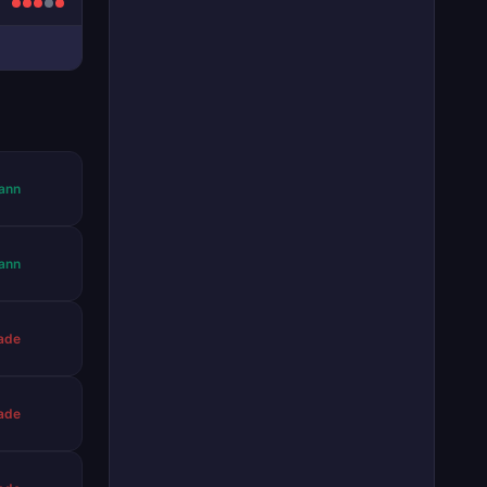
ann
ann
rade
rade