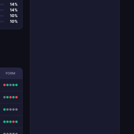
14%
14%
10%
10%
FORM