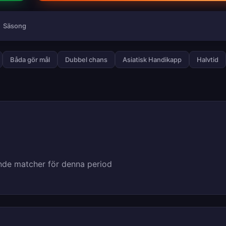
Säsong
Båda gör mål
Dubbel chans
Asiatisk Handikapp
Halvtid
de matcher för denna period