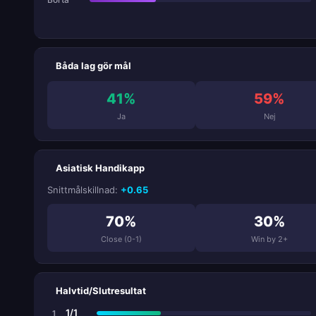
Båda lag gör mål
41%
59%
Ja
Nej
Asiatisk Handikapp
Snittmålskillnad:
+0.65
70%
30%
Close (0-1)
Win by 2+
Halvtid/Slutresultat
1/1
1