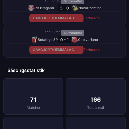
sön 15 feb.
Slutresultat
3 - 0
RB Bragantino
Novorizontino
OAVGJORT/HEMMALAG
Förlorade
sön 15 feb.
Slutresultat
0 - 1
Botafogo SP
Capivariano
OAVGJORT/HEMMALAG
Förlorade
Säsongsstatistik
71
166
Matcher
Totala mål