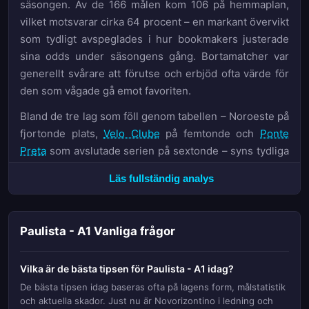
säsongen. Av de 166 målen kom 106 på hemmaplan,
vilket motsvarar cirka 64 procent – en markant övervikt
som tydligt avspeglades i hur bookmakers justerade
sina odds under säsongens gång. Bortamatcher var
generellt svårare att förutse och erbjöd ofta värde för
den som vågade gå emot favoriten.
Bland de tre lag som föll genom tabellen – Noroeste på
fjortonde plats,
Velo Clube
på femtonde och
Ponte
Preta
som avslutade serien på sextonde – syns tydliga
mönster som kan vara värdefulla för framtida analyser
Läs fullständig analys
inför kommande säsonger. Differensen mellan de lag
som lyckades stanna kvar och de som föll visade sig
främst i defensiv stabilitet och förmågan att hämta
Paulista - A1 Vanliga frågor
poäng på bortaplan.
Säsongen 2026/27 bjöd på en kamp om mästerskapet
Vilka är de bästa tipsen för Paulista - A1 idag?
där Novorizontino aldrig verkade tveka, en mittenstrid
De bästa tipsen idag baseras ofta på lagens form, målstatistik
med jämnt momentum och en botten där de sportsliga
och aktuella skador. Just nu är Novorizontino i ledning och