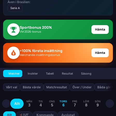
Även i Brasilien:
Serie A
Sportbonus 200%
Hämta
VM 2026-bonus
+100% första insättning
Hämta
Matchande insättningsbonus
Matcher
Insikter
Tabell
Resultat
Säsong
Vårt val
Bästa värde
Matchresultat
Över / Under
Båda gör må
MÅN
TIS
ONS
TORS
FRE
LÖR
SÖN
MÅN
Allt
3
4
5
6
7
8
9
10
Allt
LIVE
Kommande
Avslutad