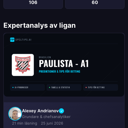
106
60
Expertanalys av ligan
Alexey Andrianov
✓
Grundare & chefsanalytiker
21 min läsning
25 juni 2026