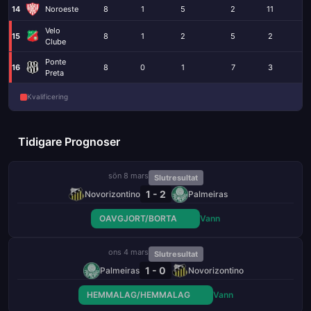
14
Noroeste
8
1
5
2
11
Velo
15
8
1
2
5
2
Clube
Ponte
16
8
0
1
7
3
Preta
Kvalificering
Tidigare Prognoser
sön 8 mars
Slutresultat
1 - 2
Novorizontino
Palmeiras
OAVGJORT/BORTA
Vann
ons 4 mars
Slutresultat
1 - 0
Palmeiras
Novorizontino
HEMMALAG/HEMMALAG
Vann