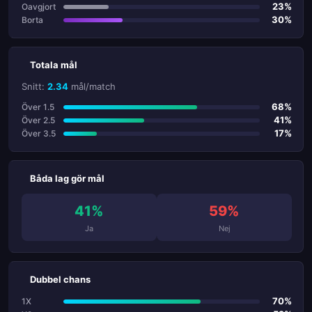
23%
Oavgjort
30%
Borta
Totala mål
Snitt:
2.34
mål/match
68%
Över 1.5
41%
Över 2.5
17%
Över 3.5
Båda lag gör mål
41%
59%
Ja
Nej
Dubbel chans
70%
1X