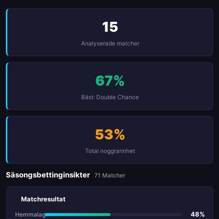
15
Analyserade matcher
67%
Bäst: Double Chance
53%
Total noggrannhet
Säsongsbettinginsikter
71 Matcher
Matchresultat
48%
Hemmalag