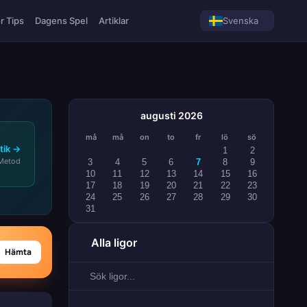
r Tips
Dagens Spel
Artiklar
Svenska
augusti 2026
må
må
on
to
fr
lö
sö
stik →
1
2
Metod
3
4
5
6
7
8
9
10
11
12
13
14
15
16
17
18
19
20
21
22
23
24
25
26
27
28
29
30
31
Alla ligor
Hämta