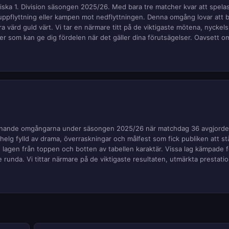
iska 1. Division säsongen 2025/26. Med bara tre matcher kvar att spela
uppflyttning eller kampen mot nedflyttningen. Denna omgång lovar att b
 värd guld värt. Vi tar en närmare titt på de viktigaste mötena, nyckel
r som kan ge dig fördelen när det gäller dina förutsägelser. Oavsett o
 som får njuta av solen i lägre divisioner nästa säsong, så här är allt du 
spännande omgångarna under säsongen 2025/26 när matchdag 36 avgjord
 helg fylld av drama, överraskningar och målfest som fick publiken att st
ade lagen från toppen och botten av tabellen karaktär. Vissa lag kämpade fö
 runda. Vi tittar närmare på de viktigaste resultaten, utmärkta prestati
riden om platsen för Europa League och nedflyttningsstriden. Denna gran
nde under denna exceptionellt målfyllda omgång i den cypriotiska fotbol