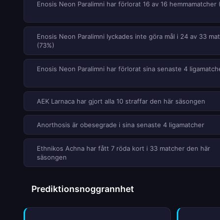
Enosis Neon Paralimni har förlorat 16 av 16 hemmamatcher
Enosis Neon Paralimni lyckades inte göra mål i 24 av 33 ma
(73%)
Enosis Neon Paralimni har förlorat sina senaste 4 ligamatch
AEK Larnaca har gjort alla 10 straffar den här säsongen
Anorthosis är obesegrade i sina senaste 4 ligamatcher
Ethnikos Achna har fått 7 röda kort i 33 matcher den här
säsongen
Prediktionsnoggrannhet