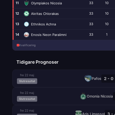
11
33
10
Olympiakos Nicosia
12
33
10
Akritas Chlorakas
13
33
10
Ethnikos Achna
14
33
1
Enosis Neon Paralimni
Kvalificering
Tidigare Prognoser
fre 22 maj
2 - 0
Pafos
Slutresultat
fre 22 maj
Omonia Nicosia
Slutresultat
fre 22 maj
3 -
Aris Limassol