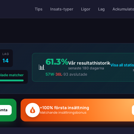
Ackumulato
Tips
Insats-typer
Ligor
Lag
LAG
61.3%
14
Vår resultathistorik
Visa all stati
📊
senaste 180 dagarna
57W
·
36L
·
93 avslutade
lade matcher
+100% första insättning
ämta
Matchande insättningsbonus