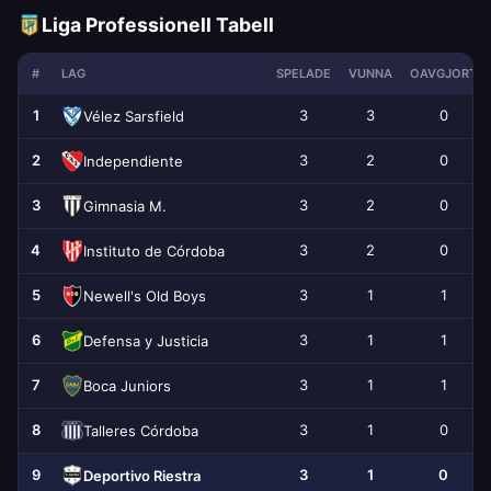
Liga Professionell Tabell
#
LAG
SPELADE
VUNNA
OAVGJORT
1
3
3
0
Vélez Sarsfield
2
3
2
0
Independiente
3
3
2
0
Gimnasia M.
4
3
2
0
Instituto de Córdoba
5
3
1
1
Newell's Old Boys
6
3
1
1
Defensa y Justicia
7
3
1
1
Boca Juniors
8
3
1
0
Talleres Córdoba
9
3
1
0
Deportivo Riestra