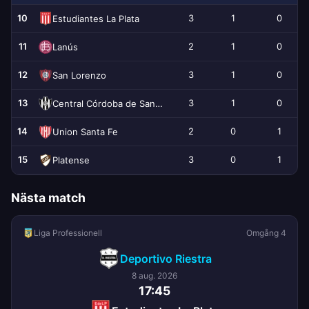
10
3
1
0
Estudiantes La Plata
11
2
1
0
Lanús
12
3
1
0
San Lorenzo
13
3
1
0
Central Córdoba de Santiago
14
2
0
1
Union Santa Fe
15
3
0
1
Platense
Nästa match
Liga Professionell
Omgång 4
Deportivo Riestra
8 aug. 2026
17:45