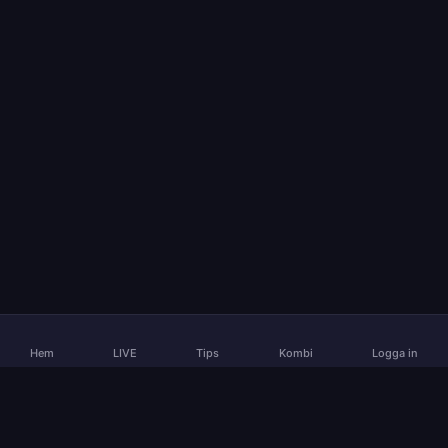
Hem
LIVE
Tips
Kombi
Logga in