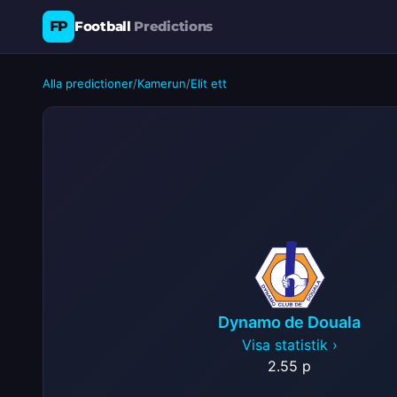
FP
Football
Predictions
Alla predictioner
/
Kamerun
/
Elit ett
Dynamo de Douala
Visa statistik ›
2.
55 p