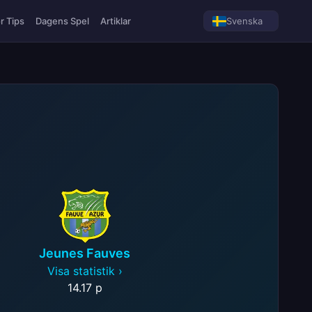
r Tips
Dagens Spel
Artiklar
Svenska
Jeunes Fauves
Visa statistik ›
14.
17 p