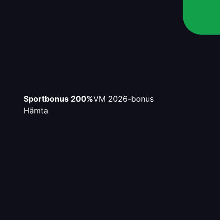
Sportbonus 200%
VM 2026-bonus
Hämta