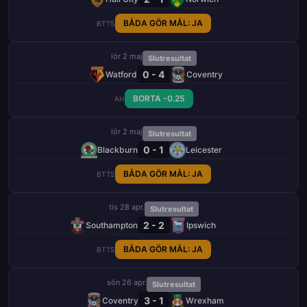
BÅDA GÖR MÅL: JA
BTTS
lör 2 maj
Slutresultat
0 - 4
Watford
Coventry
BORTA -0.25
AH
lör 2 maj
Slutresultat
0 - 1
Blackburn
Leicester
BÅDA GÖR MÅL: JA
BTTS
tis 28 apr.
Slutresultat
2 - 2
Southampton
Ipswich
BÅDA GÖR MÅL: JA
BTTS
sön 26 apr.
Slutresultat
3 - 1
Coventry
Wrexham