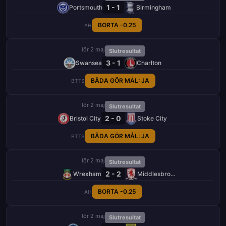
1 - 1
Portsmouth
Birmingham
BORTA -0.25
AH
lör 2 maj
Slutresultat
3 - 1
Swansea
Charlton
BÅDA GÖR MÅL: JA
BTTS
lör 2 maj
Slutresultat
2 - 0
Bristol City
Stoke City
BÅDA GÖR MÅL: JA
BTTS
lör 2 maj
Slutresultat
2 - 2
Wrexham
Middlesbrough
BORTA -0.25
AH
lör 2 maj
Slutresultat