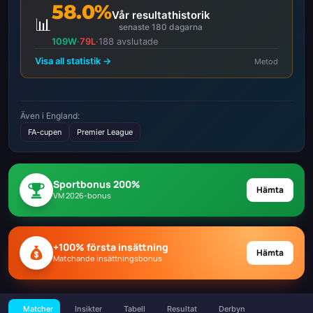
58.0%
Vår resultathistorik
📊
senaste 180 dagarna
109W
·
79L
·
188 avslutade
Visa all statistik →
Metod
Även i England:
FA-cupen
Premier League
Sportbonus 200%
Hämta
VM 2026-bonus
+100% första insättning
Hämta
Matchande insättningsbonus
Matcher
Insikter
Tabell
Resultat
Derbyn