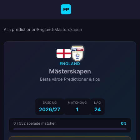
FP
Alla predictioner
/
England
/
Mästerskapen
ENGLAND
Mästerskapen
Bästa värde Predictioner & tips
SÄSONG
MATCHDAG
LAG
2026/27
1
24
0 / 552 spelade matcher
0%