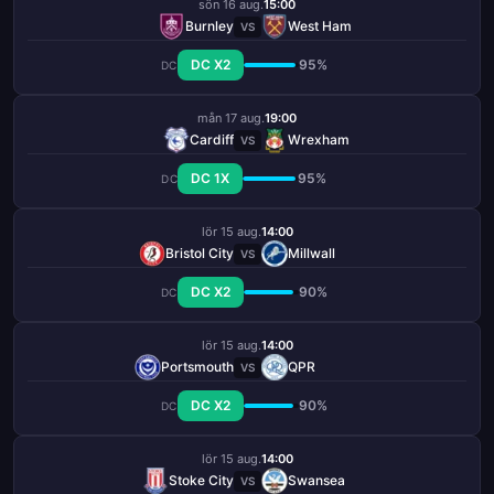
sön 16 aug.
15:00
Burnley
West Ham
VS
DC X2
95%
DC
mån 17 aug.
19:00
Cardiff
Wrexham
VS
DC 1X
95%
DC
lör 15 aug.
14:00
Bristol City
Millwall
VS
DC X2
90%
DC
lör 15 aug.
14:00
Portsmouth
QPR
VS
DC X2
90%
DC
lör 15 aug.
14:00
Stoke City
Swansea
VS