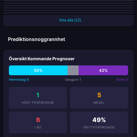
Southampton är obesegrade i sina senaste 5 ligamatcher
Coventry är obesegrade i sina senaste 5 ligamatcher
Ipswich är obesegrade i sina senaste 5 ligamatcher
Swansea har gjort mål i varenda en av sina senaste 7 matcher
Charlton har gjort mål i varenda en av sina senaste 7 matcher
Ipswich har gjort alla 9 straffar den här säsongen
Visa alla (12)
Prediktionsnoggrannhet
Översikt Kommande Prognoser
50%
42%
Hemmalag 6
Oavgjort 1
Borta 5
1
5
HÖGT FÖRTROENDE
MEDEL
6
49%
LÅG
SNITTFÖRTROENDE