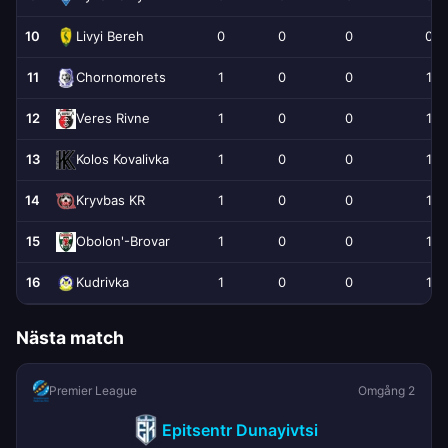
10
0
0
0
0
Livyi Bereh
11
1
0
0
1
Chornomorets
12
1
0
0
1
Veres Rivne
13
1
0
0
1
Kolos Kovalivka
14
1
0
0
1
Kryvbas KR
15
1
0
0
1
Obolon'-Brovar
16
1
0
0
1
Kudrivka
Nästa match
Premier League
Omgång 2
Epitsentr Dunayivtsi