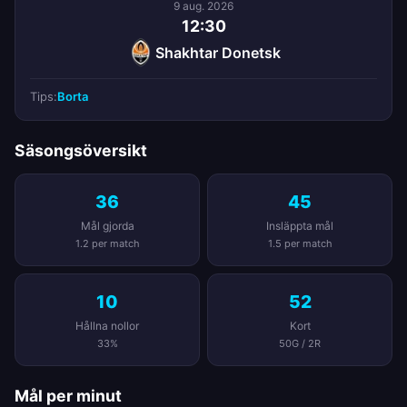
9 aug. 2026
12:30
Shakhtar Donetsk
Tips:
Borta
Säsongsöversikt
36
45
Mål gjorda
Insläppta mål
1.2 per match
1.5 per match
10
52
Hållna nollor
Kort
33%
50G / 2R
Mål per minut