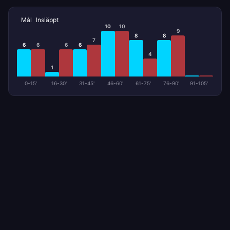
Mål
Insläppt
10
10
9
8
8
7
6
6
6
6
4
1
0-15'
16-30'
31-45'
46-60'
61-75'
76-90'
91-105'