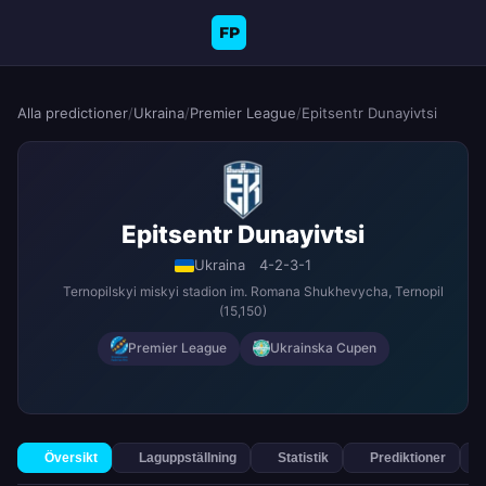
FP
Alla predictioner
/
Ukraina
/
Premier League
/
Epitsentr Dunayivtsi
Epitsentr Dunayivtsi
Ukraina
4-2-3-1
Ternopilskyi miskyi stadion im. Romana Shukhevycha
, Ternopil
(15,150)
Premier League
Ukrainska Cupen
Översikt
Laguppställning
Statistik
Prediktioner