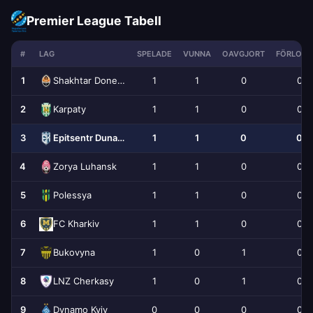
Premier League Tabell
#
LAG
SPELADE
VUNNA
OAVGJORT
FÖRLORA
1
1
1
0
0
Shakhtar Donetsk
2
1
1
0
0
Karpaty
3
1
1
0
0
Epitsentr Dunayivtsi
4
1
1
0
0
Zorya Luhansk
5
1
1
0
0
Polessya
6
1
1
0
0
FC Kharkiv
7
1
0
1
0
Bukovyna
8
1
0
1
0
LNZ Cherkasy
9
0
0
0
0
Dynamo Kyiv