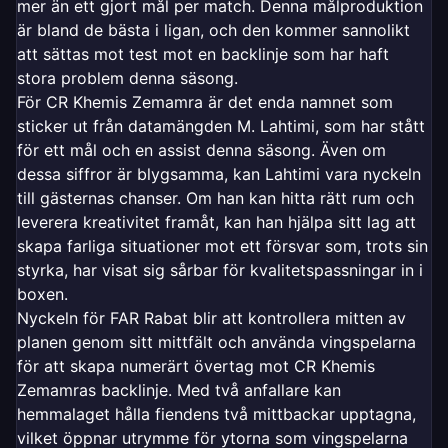
mer än ett gjort mål per match. Denna målproduktion
är bland de bästa i ligan, och den kommer sannolikt
att sättas mot test mot en backlinje som har haft
stora problem denna säsong.
För CR Khemis Zemamra är det enda namnet som
sticker ut från datamängden M. Lahtimi, som har stått
för ett mål och en assist denna säsong. Även om
dessa siffror är blygsamma, kan Lahtimi vara nyckeln
till gästernas chanser. Om han kan hitta rätt rum och
leverera kreativitet framåt, kan han hjälpa sitt lag att
skapa farliga situationer mot ett försvar som, trots sin
styrka, har visat sig sårbar för kvalitetspassningar in i
boxen.
Nyckeln för FAR Rabat blir att kontrollera mitten av
planen genom sitt mittfält och använda vingspelarna
för att skapa numerärt övertag mot CR Khemis
Zemamras backlinje. Med två anfallare kan
hemmalaget hålla fiendens två mittbackar upptagna,
vilket öppnar utrymme för ytorna som vingspelarna