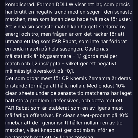
komplicerad. Formen DDLLW visar ett lag som precis
har brutit en negativ trend med en seger i den senaste
matchen, men som innan dess hade två raka förluster.
Att vinna sin senaste match kan ha gett spelarna ny
energi och tro, men frågan är om det räcker för att
utmana ett lag som FAR Rabat, som inte har förlorat
en enda match på hela säsongen. Gästernas
målstatistik är blygsammare – 1,1 gjorda mål per
match och 1,2 insläppta – vilket ger ett negativt
målmässigt överskott på -0,1.
Det som oroar mest för CR Khemis Zemamra är deras
bristande förmåga att hålla nollan. Med endast 10%
clean sheets under de senaste tio matcherna har laget
haft stora problem i defensiven, och detta mot ett
FAR Rabat som är etablerat som en av ligans mest
målfarliga offensiver. En clean sheet-procent på 10%
innebär att de i genomsnitt håller nollan i en av tio
matcher, vilket knappast ger optimism inför en
bortamatch mot ett av ligans topplag.