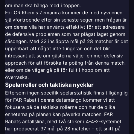
om man ska hänga med i toppen.
För CR Khemis Zemamra kommer de med nyvunnen
självförtroende efter sin senaste seger, men frågan är
om denna vila har använts effektivt för att adressera
de defensiva problemen som har plågat laget genom
säsongen. Med 33 insläppta mål på 28 matcher är det
uppenbart att något inte fungerar, och det blir
intressant att se om gästerna väljer en mer defensiv
approach för att försöka ta poäng från denna match,
eller om de vågar gå på för fullt i hopp om att
överraska.
Spelarroller och taktiska nycklar
Eftersom ingen specifik spelarstatistik finns tillgänglig
för FAR Rabat i denna datamängd kommer vi att
fokusera på de taktiska rollerna och hur de olika
enheterna på planen kan påverka matchen. FAR
Rabats anfallslina, med två striker i 4-4-2-systemet,
har producerat 37 mål på 28 matcher – ett snitt på