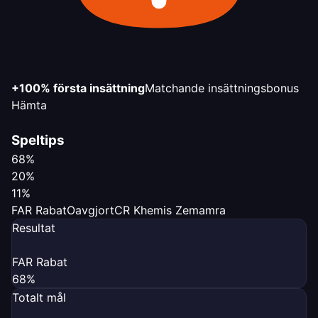
+100% första insättning
Matchande insättningsbonus
Hämta
Speltips
68%
20%
11%
FAR Rabat
Oavgjort
CR Khemis Zemamra
Resultat
FAR Rabat
68%
Totalt mål