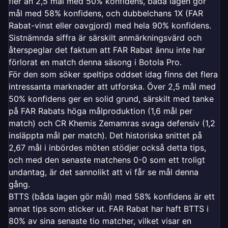
fler än 2,5 mål med 50% konfidens, båda lagen gör
mål med 58% konfidens, och dubbelchans 1X (FAR
Rabat-vinst eller oavgjord) med hela 90% konfidens.
Sistnämnda siffra är särskilt anmärkningsvärd och
återspeglar det faktum att FAR Rabat ännu inte har
förlorat en match denna säsong i Botola Pro.
För den som söker speltips oddset idag finns det flera
intressanta marknader att utforska. Över 2,5 mål med
50% konfidens ger en solid grund, särskilt med tanke
på FAR Rabats höga målproduktion (1,6 mål per
match) och CR Khemis Zemamras svaga defensiv (1,2
insläppta mål per match). Det historiska snittet på
2,67 mål i inbördes möten stödjer också detta tips,
och med den senaste matchens 0-0 som ett troligt
undantag, är det sannolikt att vi får se mål denna
gång.
BTTS (båda lagen gör mål) med 58% konfidens är ett
annat tips som sticker ut. FAR Rabat har haft BTTS i
80% av sina senaste tio matcher, vilket visar en