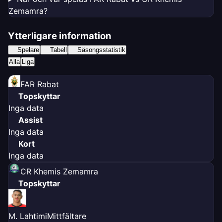
Zemamra?
Ytterligare information
Spelare
Tabell
Säsongsstatistik
Alla
Liga
FAR Rabat
Topskyttar
Inga data
Assist
Inga data
Kort
Inga data
CR Khemis Zemamra
Topskyttar
M. Lahtimi
Mittfältare