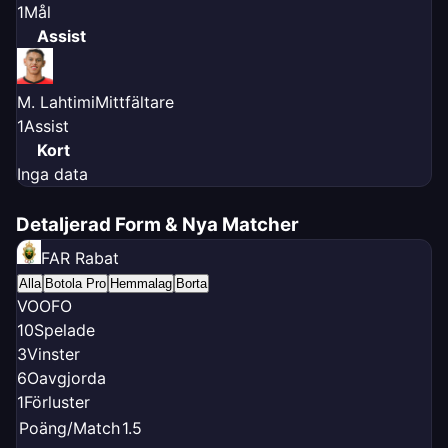
1
Mål
Assist
M. Lahtimi
Mittfältare
1
Assist
Kort
Inga data
Detaljerad Form & Nya Matcher
FAR Rabat
Alla
Botola Pro
Hemmalag
Borta
V
O
O
F
O
10
Spelade
3
Vinster
6
Oavgjorda
1
Förluster
Poäng/Match
1.5