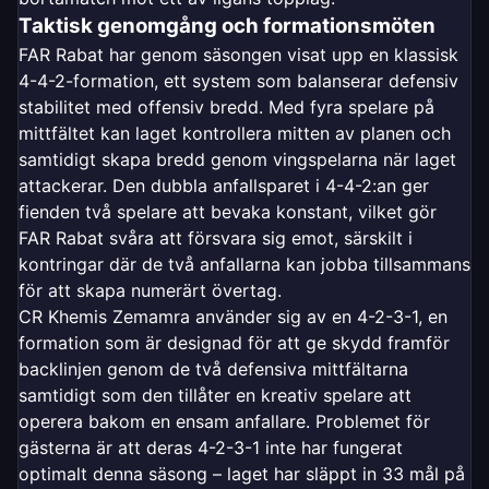
Taktisk genomgång och formationsmöten
FAR Rabat har genom säsongen visat upp en klassisk
4-4-2-formation, ett system som balanserar defensiv
stabilitet med offensiv bredd. Med fyra spelare på
mittfältet kan laget kontrollera mitten av planen och
samtidigt skapa bredd genom vingspelarna när laget
attackerar. Den dubbla anfallsparet i 4-4-2:an ger
fienden två spelare att bevaka konstant, vilket gör
FAR Rabat svåra att försvara sig emot, särskilt i
kontringar där de två anfallarna kan jobba tillsammans
för att skapa numerärt övertag.
CR Khemis Zemamra använder sig av en 4-2-3-1, en
formation som är designad för att ge skydd framför
backlinjen genom de två defensiva mittfältarna
samtidigt som den tillåter en kreativ spelare att
operera bakom en ensam anfallare. Problemet för
gästerna är att deras 4-2-3-1 inte har fungerat
optimalt denna säsong – laget har släppt in 33 mål på