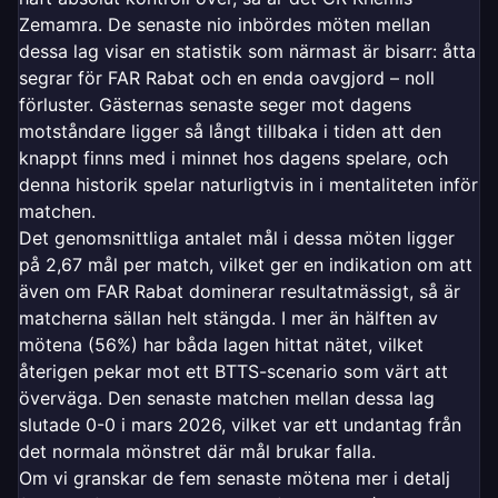
Zemamra. De senaste nio inbördes möten mellan
dessa lag visar en statistik som närmast är bisarr: åtta
segrar för FAR Rabat och en enda oavgjord – noll
förluster. Gästernas senaste seger mot dagens
motståndare ligger så långt tillbaka i tiden att den
knappt finns med i minnet hos dagens spelare, och
denna historik spelar naturligtvis in i mentaliteten inför
matchen.
Det genomsnittliga antalet mål i dessa möten ligger
på 2,67 mål per match, vilket ger en indikation om att
även om FAR Rabat dominerar resultatmässigt, så är
matcherna sällan helt stängda. I mer än hälften av
mötena (56%) har båda lagen hittat nätet, vilket
återigen pekar mot ett BTTS-scenario som värt att
överväga. Den senaste matchen mellan dessa lag
slutade 0-0 i mars 2026, vilket var ett undantag från
det normala mönstret där mål brukar falla.
Om vi granskar de fem senaste mötena mer i detalj