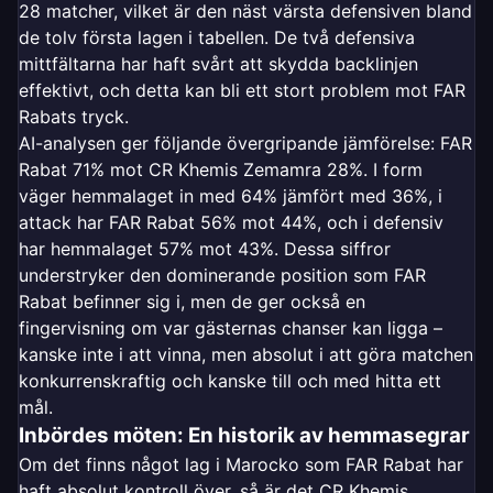
28 matcher, vilket är den näst värsta defensiven bland
de tolv första lagen i tabellen. De två defensiva
mittfältarna har haft svårt att skydda backlinjen
effektivt, och detta kan bli ett stort problem mot FAR
Rabats tryck.
AI-analysen ger följande övergripande jämförelse: FAR
Rabat 71% mot CR Khemis Zemamra 28%. I form
väger hemmalaget in med 64% jämfört med 36%, i
attack har FAR Rabat 56% mot 44%, och i defensiv
har hemmalaget 57% mot 43%. Dessa siffror
understryker den dominerande position som FAR
Rabat befinner sig i, men de ger också en
fingervisning om var gästernas chanser kan ligga –
kanske inte i att vinna, men absolut i att göra matchen
konkurrenskraftig och kanske till och med hitta ett
mål.
Inbördes möten: En historik av hemmasegrar
Om det finns något lag i Marocko som FAR Rabat har
haft absolut kontroll över, så är det CR Khemis