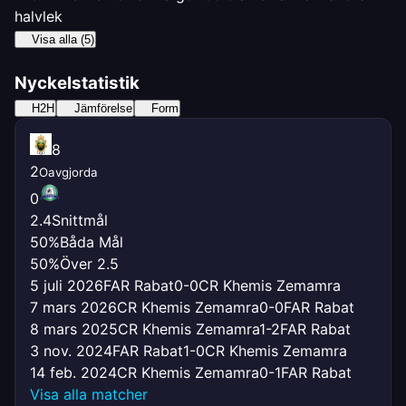
halvlek
Visa alla (5)
Nyckelstatistik
H2H
Jämförelse
Form
8
2
Oavgjorda
0
2.4
Snittmål
50%
Båda Mål
50%
Över 2.5
5 juli 2026
FAR Rabat
0-0
CR Khemis Zemamra
7 mars 2026
CR Khemis Zemamra
0-0
FAR Rabat
8 mars 2025
CR Khemis Zemamra
1-2
FAR Rabat
3 nov. 2024
FAR Rabat
1-0
CR Khemis Zemamra
14 feb. 2024
CR Khemis Zemamra
0-1
FAR Rabat
Visa alla matcher