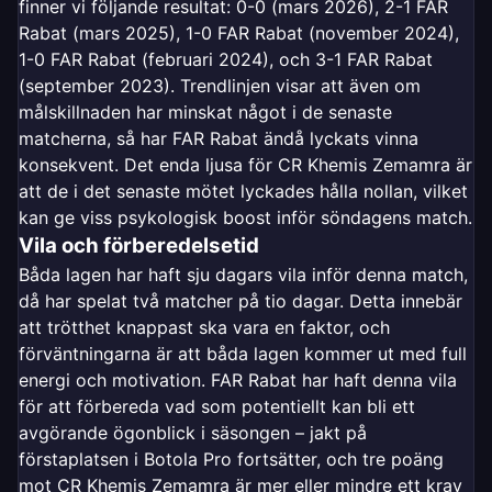
finner vi följande resultat: 0-0 (mars 2026), 2-1 FAR
Rabat (mars 2025), 1-0 FAR Rabat (november 2024),
1-0 FAR Rabat (februari 2024), och 3-1 FAR Rabat
(september 2023). Trendlinjen visar att även om
målskillnaden har minskat något i de senaste
matcherna, så har FAR Rabat ändå lyckats vinna
konsekvent. Det enda ljusa för CR Khemis Zemamra är
att de i det senaste mötet lyckades hålla nollan, vilket
kan ge viss psykologisk boost inför söndagens match.
Vila och förberedelsetid
Båda lagen har haft sju dagars vila inför denna match,
då har spelat två matcher på tio dagar. Detta innebär
att trötthet knappast ska vara en faktor, och
förväntningarna är att båda lagen kommer ut med full
energi och motivation. FAR Rabat har haft denna vila
för att förbereda vad som potentiellt kan bli ett
avgörande ögonblick i säsongen – jakt på
förstaplatsen i Botola Pro fortsätter, och tre poäng
mot CR Khemis Zemamra är mer eller mindre ett krav