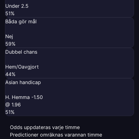
Under 2.5
51%
Båda gör mål
Nej
59%
Dubbel chans
Hem/Oavgjort
44%
Asian handicap
H. Hemma -1.50
@ 1.96
51%
Odds uppdateras varje timme
Predictioner omräknas varannan timme