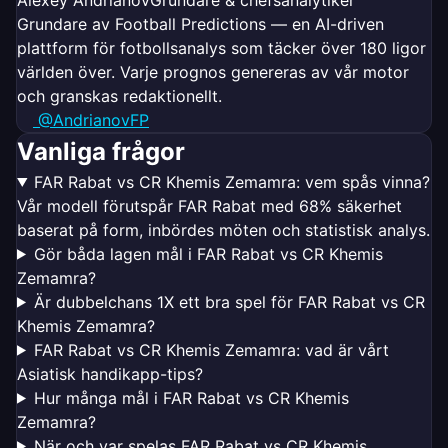
Grundare av Football Predictions — en AI-driven
plattform för fotbollsanalys som täcker över 180 ligor
världen över. Varje prognos genereras av vår motor
och granskas redaktionellt.
@AndrianovFP
Vanliga frågor
FAR Rabat vs CR Khemis Zemamra: vem spås vinna?
Vår modell förutspår FAR Rabat med 68% säkerhet
baserat på form, inbördes möten och statistisk analys.
Gör båda lagen mål i FAR Rabat vs CR Khemis
Zemamra?
Är dubbelchans 1X ett bra spel för FAR Rabat vs CR
Khemis Zemamra?
FAR Rabat vs CR Khemis Zemamra: vad är vårt
Asiatisk handikapp-tips?
Hur många mål i FAR Rabat vs CR Khemis
Zemamra?
När och var spelas FAR Rabat vs CR Khemis