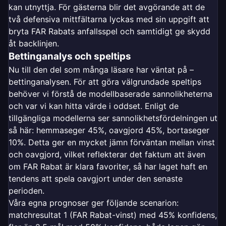
kan utnyttja. För gästerna blir det avgörande att de
två defensiva mittfältarna lyckas med sin uppgift att
bryta FAR Rabats anfallsspel och samtidigt ge skydd
åt backlinjen.
Bettinganalys och speltips
Nu till den del som många läsare har väntat på –
bettinganalysen. För att göra välgrundade speltips
behöver vi förstå de modellbaserade sannolikheterna
och var vi kan hitta värde i oddset. Enligt de
tillgängliga modellerna ser sannolikhetsfördelningen ut
så här: hemmaseger 45%, oavgjord 45%, bortaseger
10%. Detta ger en mycket jämn förväntan mellan vinst
och oavgjord, vilket reflekterar det faktum att även
om FAR Rabat är klara favoriter, så har laget haft en
tendens att spela oavgjort under den senaste
perioden.
Våra egna prognoser ger följande scenarion:
matchresultat 1 (FAR Rabat-vinst) med 45% konfidens,