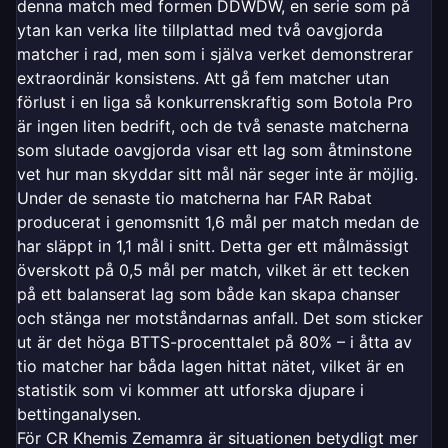
denna match med formen DDWDW, en serie som på
ytan kan verka lite tillplattad med två oavgjorda
matcher i rad, men som i själva verket demonstrerar
extraordinär konsistens. Att gå fem matcher utan
förlust i en liga så konkurrenskraftig som Botola Pro
är ingen liten bedrift, och de två senaste matcherna
som slutade oavgjorda visar ett lag som åtminstone
vet hur man skyddar sitt mål när seger inte är möjlig.
Under de senaste tio matcherna har FAR Rabat
producerat i genomsnitt 1,6 mål per match medan de
har släppt in 1,1 mål i snitt. Detta ger ett målmässigt
överskott på 0,5 mål per match, vilket är ett tecken
på ett balanserat lag som både kan skapa chanser
och stänga ner motståndarnas anfall. Det som sticker
ut är det höga BTTS-procenttalet på 80% – i åtta av
tio matcher har båda lagen hittat nätet, vilket är en
statistik som vi kommer att utforska djupare i
bettinganalysen.
För CR Khemis Zemamra är situationen betydligt mer