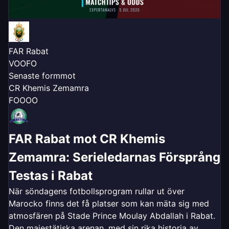
FAR Rabat
V
O
O
F
O
Senaste form
mot
CR Khemis Zemamra
F
O
O
O
O
FAR Rabat mot CR Khemis
Zemamra: Serieledarnas Försprång
Testas i Rabat
När söndagens fotbollsprogram rullar ut över
Marocko finns det få platser som kan mäta sig med
atmosfären på Stade Prince Moulay Abdallah i Rabat.
Den majestätiska arenan, med sin rika historia av