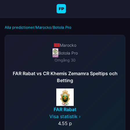
FP
Alla predictioner
/
Marocko
/
Botola Pro
Marocko
Botola Pro
Omgång 30
FAR Rabat vs CR Khemis Zemamra Speltips och
Betting
FAR Rabat
Visa statistik ›
4.
55 p