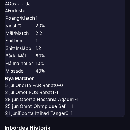
4
Oavgjorda
4
Förluster
Poäng/Match
1
Vinst %
20%
Mål/Match
2.2
Snittmål
1
SnittInsläpp
1.2
Båda Mål
60%
Hållna nollor
10%
Missade
40%
Nya Matcher
5 juli
O
borta FAR Rabat
0-0
2 juli
O
mot FUS Rabat
1-1
28 juni
O
borta Hassania Agadir
1-1
25 juni
O
mot Olympique Safi
1-1
21 juni
F
borta Ittihad Tanger
0-1
Inbördes Historik