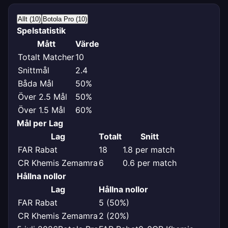
Allt (10)
Botola Pro (10)
Spelstatistik
Mått
Värde
Totalt Matcher
10
Snittmål
2.4
Båda Mål
50%
Över 2.5 Mål
50%
Över 1.5 Mål
60%
Mål per Lag
Lag
Totalt
Snitt
FAR Rabat
18
1.8 per match
CR Khemis Zemamra
6
0.6 per match
Hållna nollor
Lag
Hållna nollor
FAR Rabat
5 (50%)
CR Khemis Zemamra
2 (20%)