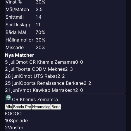
Vinst %
30%
Mål/Match
2.5
Snittmål
1.4
SnittInsläpp
1.1
Båda Mål
70%
Hållna nollor
30%
Missade
20%
Nya Matcher
5 juli
O
mot CR Khemis Zemamra
0-0
2 juli
F
borta CODM Meknès
2-3
28 juni
O
mot UTS Rabat
2-2
25 juni
O
borta Renaissance Berkane
2-2
21 juni
V
mot Kawkab Marrakech
2-0
CR Khemis Zemamra
Alla
Botola Pro
Hemmalag
Borta
F
O
O
O
O
10
Spelade
2
Vinster