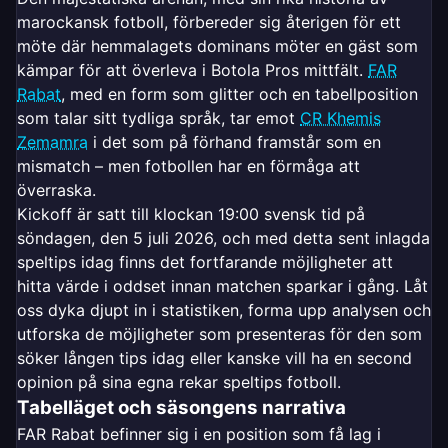
marockansk fotboll, förbereder sig återigen för ett
möte där hemmalagets dominans möter en gäst som
kämpar för att överleva i Botola Pros mittfält.
FAR
Rabat
, med en form som glitter och en tabellposition
som talar sitt tydliga språk, tar emot
CR Khemis
Zemamra
i det som på förhand framstår som en
mismatch – men fotbollen har en förmåga att
överraska.
Kickoff är satt till klockan 19:00 svensk tid på
söndagen, den 5 juli 2026, och med detta sent inlagda
speltips idag finns det fortfarande möjligheter att
hitta värde i oddset innan matchen sparkar i gång. Låt
oss dyka djupt in i statistiken, forma upp analysen och
utforska de möjligheter som presenteras för den som
söker lången tips idag eller kanske vill ha en second
opinion på sina egna rekar speltips fotboll.
Tabelläget och säsongens narrativa
FAR Rabat befinner sig i en position som få lag i