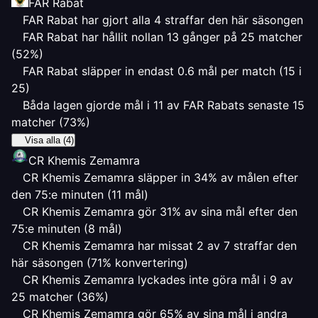
FAR Rabat
FAR Rabat har gjort alla 4 straffar den här säsongen
FAR Rabat har hållit nollan 13 gånger på 25 matcher
(52%)
FAR Rabat släpper in endast 0.6 mål per match (15 i
25)
Båda lagen gjorde mål i 11 av FAR Rabats senaste 15
matcher (73%)
Visa alla (4)
CR Khemis Zemamra
CR Khemis Zemamra släpper in 34% av målen efter
den 75:e minuten (11 mål)
CR Khemis Zemamra gör 31% av sina mål efter den
75:e minuten (8 mål)
CR Khemis Zemamra har missat 2 av 7 straffar den
här säsongen (71% konvertering)
CR Khemis Zemamra lyckades inte göra mål i 9 av
25 matcher (36%)
CR Khemis Zemamra gör 65% av sina mål i andra