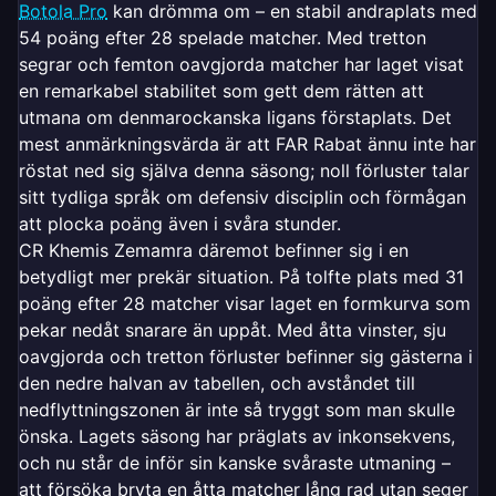
Botola Pro
kan drömma om – en stabil andraplats med
54 poäng efter 28 spelade matcher. Med tretton
segrar och femton oavgjorda matcher har laget visat
en remarkabel stabilitet som gett dem rätten att
utmana om denmarockanska ligans förstaplats. Det
mest anmärkningsvärda är att FAR Rabat ännu inte har
röstat ned sig själva denna säsong; noll förluster talar
sitt tydliga språk om defensiv disciplin och förmågan
att plocka poäng även i svåra stunder.
CR Khemis Zemamra däremot befinner sig i en
betydligt mer prekär situation. På tolfte plats med 31
poäng efter 28 matcher visar laget en formkurva som
pekar nedåt snarare än uppåt. Med åtta vinster, sju
oavgjorda och tretton förluster befinner sig gästerna i
den nedre halvan av tabellen, och avståndet till
nedflyttningszonen är inte så tryggt som man skulle
önska. Lagets säsong har präglats av inkonsekvens,
och nu står de inför sin kanske svåraste utmaning –
att försöka bryta en åtta matcher lång rad utan seger