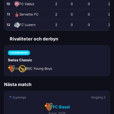
10
2
0
0
2
FC Vaduz
11
2
0
0
2
Servette FC
12
2
0
0
2
FC Luzern
Rivaliteter och derbyn
LEGENDARISK
Swiss Classic
BSC Young Boys
VS
Nästa match
Superliga
Omgång 3
FC Basel
9 aug. 2026