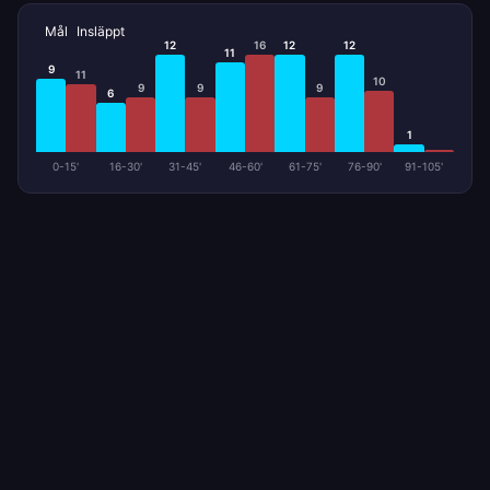
Mål
Insläppt
12
16
12
12
11
9
11
10
9
9
9
6
1
0-15'
16-30'
31-45'
46-60'
61-75'
76-90'
91-105'