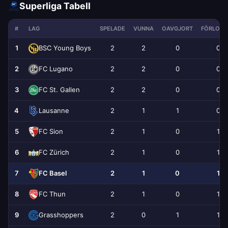
Superliga Tabell
#
LAG
SPELADE
VUNNA
OAVGJORT
FÖRLORA
1
2
2
0
0
BSC Young Boys
2
2
2
0
0
FC Lugano
3
2
2
0
0
FC St. Gallen
4
2
1
1
0
Lausanne
5
2
1
0
1
FC Sion
6
2
1
0
1
FC Zürich
7
2
1
0
1
FC Basel
8
2
1
0
1
FC Thun
9
2
0
1
1
Grasshoppers