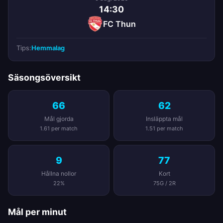
14:30
FC Thun
Tips:
Hemmalag
Säsongsöversikt
66
62
Mål gjorda
Insläppta mål
1.61 per match
1.51 per match
9
77
Hållna nollor
Kort
22%
75G / 2R
Mål per minut