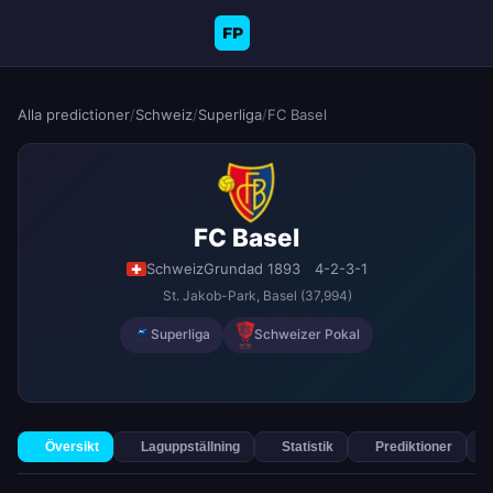
FP
Alla predictioner
/
Schweiz
/
Superliga
/
FC Basel
FC Basel
Schweiz
Grundad 1893
4-2-3-1
St. Jakob-Park
, Basel
(37,994)
Superliga
Schweizer Pokal
Översikt
Laguppställning
Statistik
Prediktioner