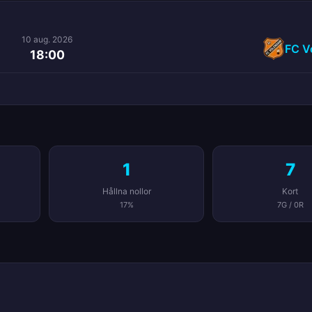
10 aug. 2026
FC V
18:00
1
7
Hållna nollor
Kort
17%
7G / 0R