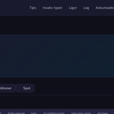
Ackumulato
Tips
Insats-typer
Ligor
Lag
iktioner
Spel
T
FÖRLORADE
MÅL
SLUTRESULTAT
MÅLSKILLNAD
POÄNG