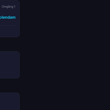
Omgång 1
olendam