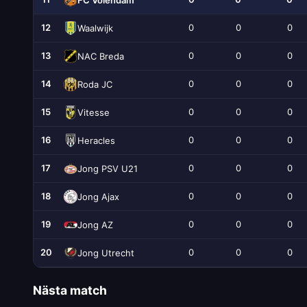
12
0
0
0
Waalwijk
13
0
0
0
NAC Breda
14
0
0
0
Roda JC
15
0
0
0
Vitesse
16
0
0
0
Heracles
17
0
0
0
Jong PSV U21
18
0
0
0
Jong Ajax
19
0
0
0
Jong AZ
20
0
0
0
Jong Utrecht
Nästa match