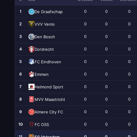
1
0
0
0
De Graafschap
2
0
0
0
VVV Venlo
3
0
0
0
Den Bosch
4
0
0
0
Dordrecht
5
0
0
0
FC Eindhoven
6
0
0
0
Emmen
7
0
0
0
Helmond Sport
8
0
0
0
MVV Maastricht
9
0
0
0
Almere City FC
10
0
0
0
FC OSS
11
0
0
0
FC Volendam