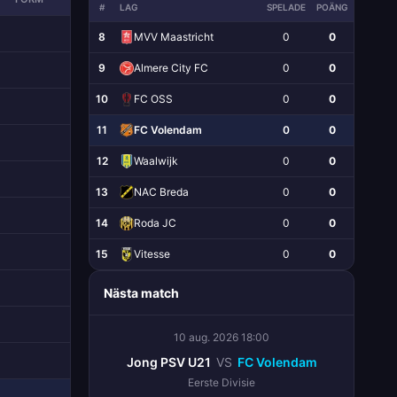
#
LAG
SPELADE
POÄNG
8
MVV Maastricht
0
0
9
Almere City FC
0
0
10
FC OSS
0
0
11
FC Volendam
0
0
12
Waalwijk
0
0
13
NAC Breda
0
0
14
Roda JC
0
0
15
Vitesse
0
0
Nästa match
10 aug. 2026 18:00
Jong PSV U21
VS
FC Volendam
Eerste Divisie