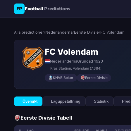
FP
Football
Predictions
Alla predictioner
/
Nederländerna
/
Eerste Divisie
/
FC Volendam
FC Volendam
Nederländerna
Grundad 1920
Kras Stadion
, Volendam
(7,384)
KNVB Beker
Eerste Divisie
Översikt
Laguppställning
Statistik
Pred
Eerste Divisie Tabell
#
LAG
SPELADE
VUNNA
OAVGJOR