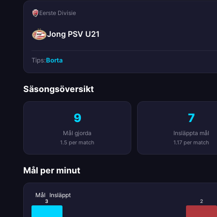
Eerste Divisie
Jong PSV U21
Tips:
Borta
Säsongsöversikt
9
7
Mål gjorda
Insläppta mål
1.5 per match
1.17 per match
Mål per minut
Mål
Insläppt
3
2