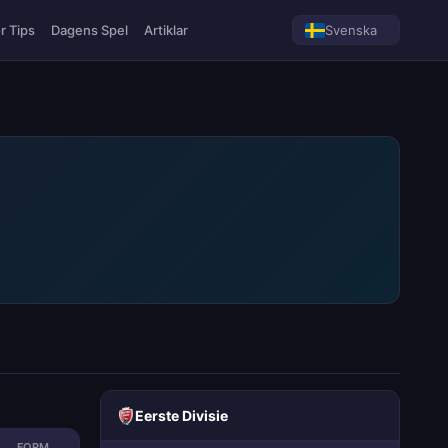
r Tips
Dagens Spel
Artiklar
Svenska
Eerste Divisie
FORM