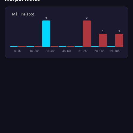
Mål
Insläppt
1
2
1
1
0-15'
16-30'
31-45'
46-60'
61-75'
76-90'
91-105'