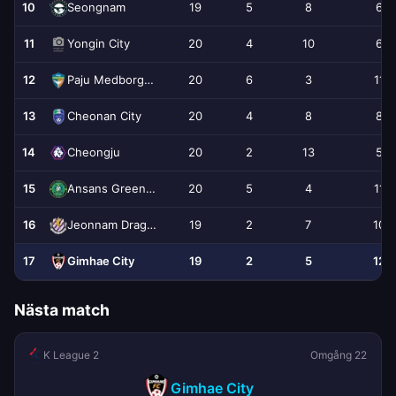
10
19
5
8
6
Seongnam
11
20
4
10
6
Yongin City
12
20
6
3
11
Paju Medborgare
13
20
4
8
8
Cheonan City
14
20
2
13
5
Cheongju
15
20
5
4
11
Ansans Greeners
16
19
2
7
10
Jeonnam Dragons
17
19
2
5
12
Gimhae City
Nästa match
K League 2
Omgång 22
Gimhae City