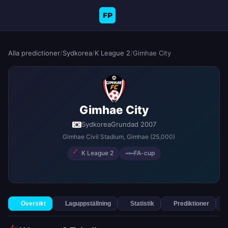
FP
Alla predictioner
/
Sydkorea
/
K League 2
/
Gimhae City
Gimhae City
Sydkorea
Grundad 2007
Gimhae Civil Stadium
, Gimhae
(25,000)
K League 2
FA-cup
Översikt
Laguppställning
Statistik
Prediktioner