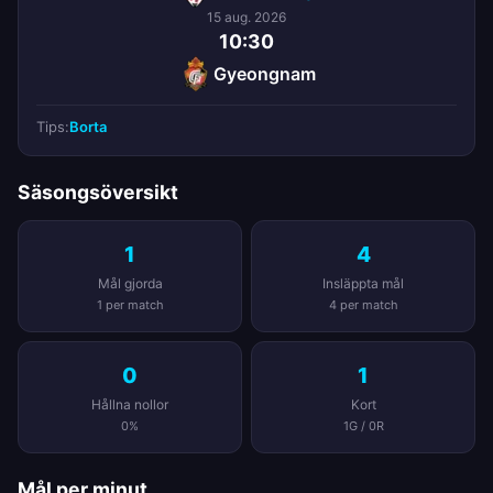
15 aug. 2026
10:30
Gyeongnam
Tips:
Borta
Säsongsöversikt
1
4
Mål gjorda
Insläppta mål
1 per match
4 per match
0
1
Hållna nollor
Kort
0%
1G / 0R
Mål per minut