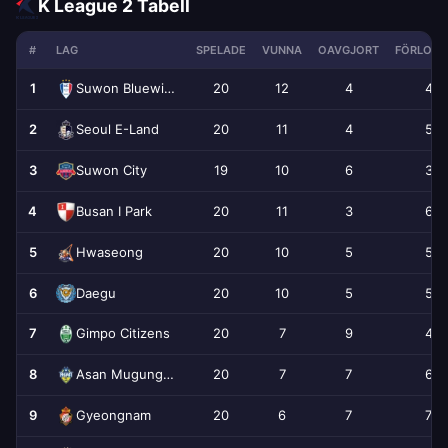
K League 2 Tabell
#
LAG
SPELADE
VUNNA
OAVGJORT
FÖRLORA
1
20
12
4
4
Suwon Bluewings
2
20
11
4
5
Seoul E-Land
3
19
10
6
3
Suwon City
4
20
11
3
6
Busan I Park
5
20
10
5
5
Hwaseong
6
20
10
5
5
Daegu
7
20
7
9
4
Gimpo Citizens
8
20
7
7
6
Asan Mugunghwa
9
20
6
7
7
Gyeongnam