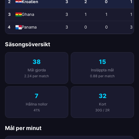
2
3
2
0
1
Kroatien
3
3
1
1
1
Ghana
4
3
0
0
3
Panama
Säsongsöversikt
38
15
Mål gjorda
Insläppta mål
2.24 per match
0.88 per match
7
32
Hållna nollor
Kort
41%
30G / 2R
Mål per minut