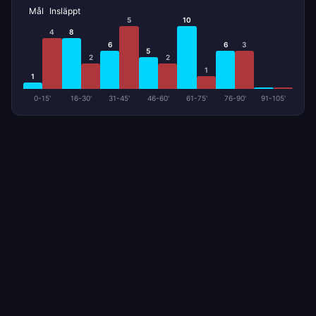
Mål
Insläppt
5
10
4
8
6
6
3
5
2
2
1
1
0-15'
16-30'
31-45'
46-60'
61-75'
76-90'
91-105'