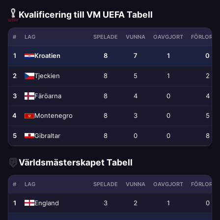
Kvalificering till VM UEFA Tabell
#
LAG
SPELADE
VUNNA
OAVGJORT
FÖRLORA
1
8
7
1
0
Kroatien
2
8
5
1
2
Tjeckien
3
Färöarna
8
4
0
4
4
8
3
0
5
Montenegro
5
Gibraltar
8
0
0
8
Världsmästerskapet Tabell
#
LAG
SPELADE
VUNNA
OAVGJORT
FÖRLORA
1
England
3
2
1
0