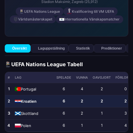
Stadion Maksimir
, Zagreb
(25,912)
UEFA Nations League
Kvalificering till VM UEFA
Världsmästerskapet
Internationella Vänskapsmatcher
Översikt
Laguppställning
Statistik
Prediktioner
UEFA Nations League Tabell
#
LAG
SPELADE
VUNNA
OAVGJORT
FÖRLORA
1
6
4
2
0
Portugal
2
6
2
2
2
Kroatien
3
6
2
1
3
Skottland
4
6
1
1
4
Polen