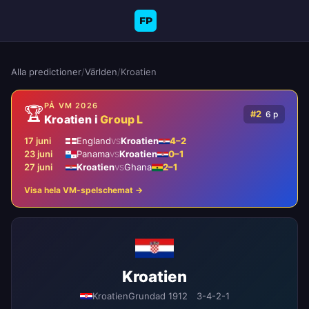
FP
Alla predictioner
/
Världen
/
Kroatien
PÅ VM 2026
🏆
#2
6 p
Kroatien i
Group L
17 juni
England
Kroatien
4–2
VS
23 juni
Panama
Kroatien
0–1
VS
27 juni
Kroatien
Ghana
2–1
VS
Visa hela VM-spelschemat →
Kroatien
Kroatien
Grundad 1912
3-4-2-1