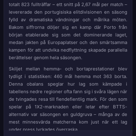
totalt 823 fullträffar – ett snitt på 2,67 mål per match –
levererade den portugisiska elitdivisionen en säsong
fylld av dramatiska vändningar och målrika möten.
Bakom siffrorna döljer sig en kamp där Porto från
början etablerade sig som det dominerande laget,
medan jakten på Europaplatser och den smärtsamma
kampen för att undvika nedflyttning skapade parallella
berättelser genom hela säsongen.
Skiljet mellan hemma- och bortaprestationer blev
tydligt i statistiken: 460 mål hemma mot 363 borta.
Denna obalans speglar hur lag som kämpade i
tabellens nedre regioner ofta fann sig i svåra lägen när
de tvingades resa till fiendefientlig mark. För den som
spelar på 1X2-marknaden eller letar efter BTTS-
alternativ var säsongen en guldgruva – många av de
mest minnesvärda matcherna kom just när ett lag
under press lyckades överraska.