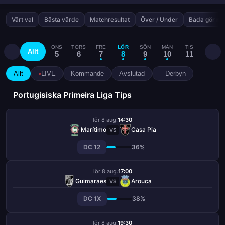
Vårt val
Bästa värde
Matchresultat
Över / Under
Båda gör må
ONS
TORS
FRE
LÖR
SÖN
MÅN
TIS
ONS
Allt
5
6
7
8
9
10
11
12
Allt
LIVE
Kommande
Avslutad
Derbyn
Portugisiska Primeira Liga Tips
lör 8 aug.
14:30
Marítimo
Casa Pia
VS
DC 12
36%
lör 8 aug.
17:00
Guimaraes
Arouca
VS
DC 1X
38%
lör 8 aug.
19:30