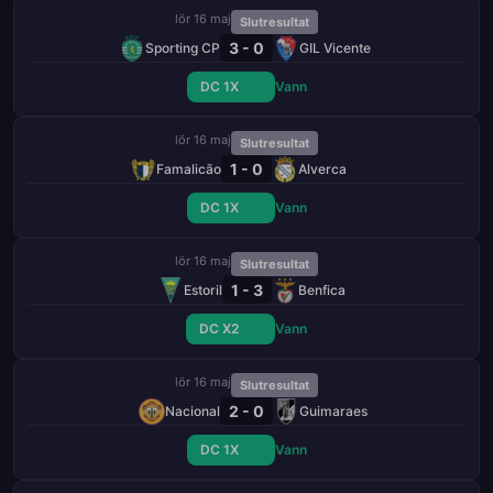
lör 16 maj
Slutresultat
3 - 0
Sporting CP
GIL Vicente
DC 1X
Vann
lör 16 maj
Slutresultat
1 - 0
Famalicão
Alverca
DC 1X
Vann
lör 16 maj
Slutresultat
1 - 3
Estoril
Benfica
DC X2
Vann
lör 16 maj
Slutresultat
2 - 0
Nacional
Guimaraes
DC 1X
Vann