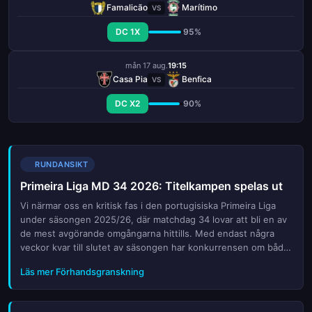
Famalicão
Marítimo
VS
DC 1X
95%
mån 17 aug.
19:15
Casa Pia
Benfica
VS
DC X2
90%
RUNDANSIKT
Primeira Liga MD 34 2026: Titelkampen spelas ut
Vi närmar oss en kritisk fas i den portugisiska Primeira Liga
under säsongen 2025/26, där matchdag 34 lovar att bli en av
de mest avgörande omgångarna hittills. Med endast några
veckor kvar till slutet av säsongen har konkurrensen om både
den eftertraktade ligatiteln och de sista platserna i europeiska
Läs mer Förhandsgranskning
cupturneringar nått sin högsta punkt. Lag som ligger
toppplaceras kämpar nu för varje poäng för att säkra sin
framtid, medan de medelplacerade lagens ögon är fästa på