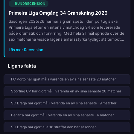
tabelltoppen. I denna förhandsgranskning tittar vi närmare på
RUNDRECENSION
de viktigaste mötena, nyckelspelarnas form samt de
Primeira Liga Omgång 34 Granskning 2026
strategiska drag som kommer att definiera slutresultatet.
Oavsett om det handlar om att försvara ledningen eller göra
Säsongen 2025/26 närmar sig sin spets i den portugisiska
ett sista anfall mot toppen, står allt på spel när lagen möts på
Primeira Liga efter en intensiv matchdag 34 som levererade
gräsplanen under denna avgörande omgång.
både dramatik och förvirring. Med hela 21 mål spridda över de
sex matcharna visade lagens anfallsstyrka tydligt att tempot
ökar när titelstriden och kampen om Europa-platserna vässas.
Läs mer Recension
Denna omgång var avgörande för flera lag som behövde
poäng för att säkra sin plats eller knyta ut konkurrenterna. Vi
tittar närmare på de viktigaste resultaten, de utmärkta
Ligans fakta
prestationerna samt hur tabellen ser ut inför de sista
omgångarna. Vilket lag har tagit ledningen och vem kan
FC Porto har gjort mål i varenda en av sina senaste 20 matcher
fortfarande vända? Följ med oss medan vi analyserar
nyckelspelen, stjärnornas insatser och tränarnas taktiska val
Sporting CP har gjort mål i varenda en av sina senaste 20 matcher
som formade denna kritiska vecka i den portugisiska
fotbollssäsongen.
SC Braga har gjort mål i varenda en av sina senaste 19 matcher
Benfica har gjort mål i varenda en av sina senaste 14 matcher
SC Braga har gjort alla 16 straffar den här säsongen