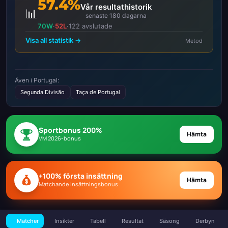
57.4%
Vår resultathistorik
📊
senaste 180 dagarna
70W
·
52L
·
122 avslutade
Visa all statistik →
Metod
Även i Portugal:
Segunda Divisão
Taça de Portugal
Sportbonus 200%
Hämta
VM 2026-bonus
+100% första insättning
Hämta
Matchande insättningsbonus
Matcher
Insikter
Tabell
Resultat
Säsong
Derbyn