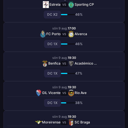
Estrela
Sporting CP
VS
DC X2
46%
sön 9 aug.
17:00
FC Porto
Alverca
VS
DC 1X
46%
sön 9 aug.
19:30
Benfica
Académico Viseu
VS
DC 1X
47%
sön 9 aug.
19:30
GIL Vicente
Rio Ave
VS
DC 1X
38%
sön 9 aug.
19:30
Moreirense
SC Braga
VS