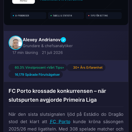
Alexey Andrianov
✓
Grundare & chefsanalytiker
17 min läsning
21 juli 2026
60.3% Vinstprocent «Vårt Tips»
30+ Års Erfarenhet
16,179 Spårade Förutsägelser
FC Porto krossade konkurrensen – när
slutspurten avgjorde Primeira Liga
När den sista slutsignalen ljöd på Estádio do Dragão
stod det klart att
FC Porto
kunde kröna säsongen
2025/26 med ligatiteln. Med 308 spelade matcher och