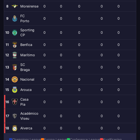
8
Moreirense
0
0
0
0
0
0
FC
9
0
0
0
0
0
0
Porto
Sporting
10
0
0
0
0
0
0
CP
11
Benfica
0
0
0
0
0
0
12
Marítimo
0
0
0
0
0
0
SC
13
0
0
0
0
0
0
Braga
14
Nacional
0
0
0
0
0
0
15
Arouca
0
0
0
0
0
0
Casa
16
0
0
0
0
0
0
Pia
Académico
17
0
0
0
0
0
0
Viseu
18
Alverca
0
0
0
0
0
0
Champions League
Europa League
Conference League
Kvalificering