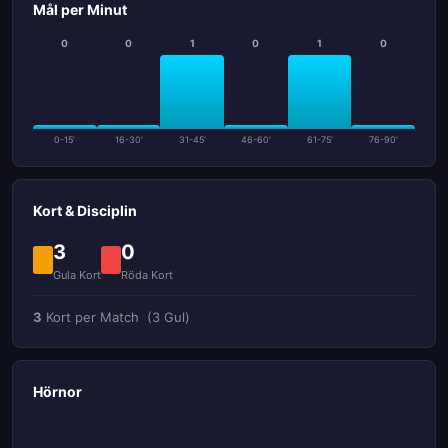
Mål per Minut
0
0
1
0
1
0
0-15'
16-30'
31-45'
46-60'
61-75'
76-90'
Kort & Disciplin
3
0
Gula Kort
Röda Kort
3
Kort per Match
(3 Gul)
Hörnor