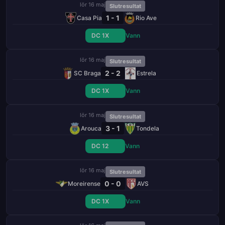
lör 16 maj
Slutresultat
1 - 1
Casa Pia
Rio Ave
DC 1X
Vann
lör 16 maj
Slutresultat
2 - 2
SC Braga
Estrela
DC 1X
Vann
lör 16 maj
Slutresultat
3 - 1
Arouca
Tondela
DC 12
Vann
lör 16 maj
Slutresultat
0 - 0
Moreirense
AVS
DC 1X
Vann