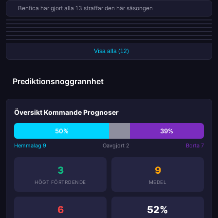
Benfica har gjort alla 13 straffar den här säsongen
Alverca har släppt in mål i varenda en av sina senaste 9 matcher
AVS är obesegrade i sina senaste 5 ligamatcher
Arouca har fått 10 röda kort i 34 matcher den här säsongen
Famalicão är obesegrade i sina senaste 5 ligamatcher
Sporting CP är obesegrade i sina senaste 5 ligamatcher
FC Porto har vunnit sina senaste 3 ligamatcher
Visa alla (12)
Prediktionsnoggrannhet
Översikt Kommande Prognoser
50%
39%
Hemmalag 9
Oavgjort 2
Borta 7
3
9
HÖGT FÖRTROENDE
MEDEL
6
52%