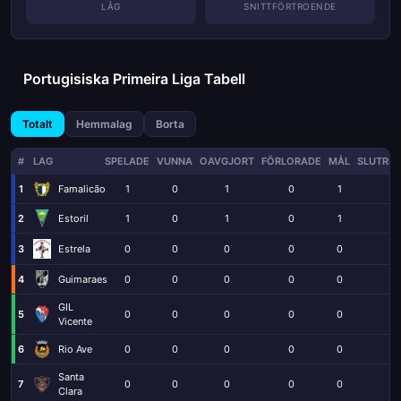
LÅG
SNITTFÖRTROENDE
Portugisiska Primeira Liga Tabell
Totalt
Hemmalag
Borta
#
LAG
SPELADE
VUNNA
OAVGJORT
FÖRLORADE
MÅL
SLUTRES
1
Famalicão
1
0
1
0
1
1
2
Estoril
1
0
1
0
1
1
3
0
0
0
0
0
0
Estrela
4
Guimaraes
0
0
0
0
0
0
GIL
5
0
0
0
0
0
0
Vicente
6
Rio Ave
0
0
0
0
0
0
Santa
7
0
0
0
0
0
0
Clara