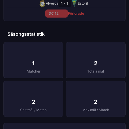
1 - 1
Alverca
Estoril
DC 12
Förlorade
Säsongsstatistik
1
2
Matcher
Totala mål
2
2
Snittmål / Match
Max mål / Match