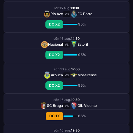
lör 15 aug.
19:30
Rio Ave
FC Porto
VS
DC X2
95%
sön 16 aug.
14:30
Nacional
Estoril
VS
DC X2
95%
sön 16 aug.
17:00
Arouca
Moreirense
VS
DC X2
95%
sön 16 aug.
19:30
SC Braga
GIL Vicente
VS
DC 1X
66%
sön 16 aug.
19:30