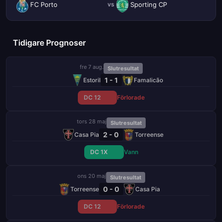
FC Porto
Sporting CP
vs
Tidigare Prognoser
fre 7 aug.
Slutresultat
1 - 1
Estoril
Famalicão
DC 12
Förlorade
tors 28 maj
Slutresultat
2 - 0
Casa Pia
Torreense
DC 1X
Vann
ons 20 maj
Slutresultat
0 - 0
Torreense
Casa Pia
DC 12
Förlorade