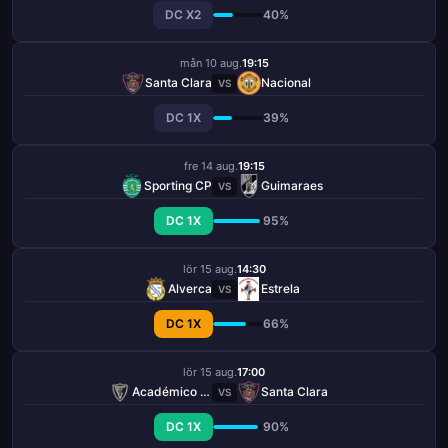
DC X2
40%
mån 10 aug.
19:15
Santa Clara
Nacional
VS
DC 1X
39%
fre 14 aug.
19:15
Sporting CP
Guimaraes
VS
DC 1X
95%
lör 15 aug.
14:30
Alverca
Estrela
VS
DC 1X
66%
lör 15 aug.
17:00
Académico Viseu
Santa Clara
VS
DC 1X
90%