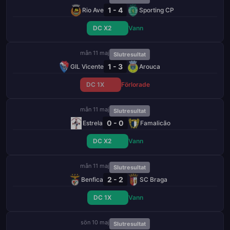
1 - 4
Rio Ave
Sporting CP
DC X2
Vann
mån 11 maj
Slutresultat
1 - 3
GIL Vicente
Arouca
DC 1X
Förlorade
mån 11 maj
Slutresultat
0 - 0
Estrela
Famalicão
DC X2
Vann
mån 11 maj
Slutresultat
2 - 2
Benfica
SC Braga
DC 1X
Vann
sön 10 maj
Slutresultat