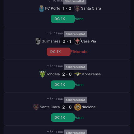
lör 16 maj
Slutresultat
1 - 0
FC Porto
Santa Clara
DC 1X
Vann
mån 11 maj
Slutresultat
0 - 1
Guimaraes
Casa Pia
DC 1X
Förlorade
mån 11 maj
Slutresultat
2 - 0
Tondela
Moreirense
DC 1X
Vann
mån 11 maj
Slutresultat
2 - 0
Santa Clara
Nacional
DC 1X
Vann
mån 11 maj
Slutresultat