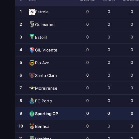
1
0
0
0
Estrela
2
0
0
0
Guimaraes
3
0
0
0
Estoril
4
0
0
0
GIL Vicente
5
0
0
0
Rio Ave
6
0
0
0
Santa Clara
7
0
0
0
Moreirense
8
0
0
0
FC Porto
9
0
0
0
Sporting CP
10
0
0
0
Benfica
11
0
0
0
Marítimo