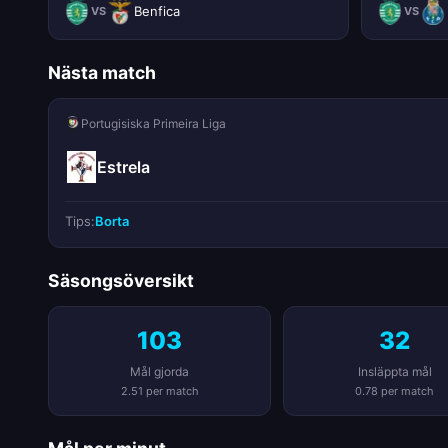
Benfica
VS
VS
Nästa match
Portugisiska Primeira Liga
Estrela
Tips:
Borta
Säsongsöversikt
103
32
Mål gjorda
Insläppta mål
2.51 per match
0.78 per match