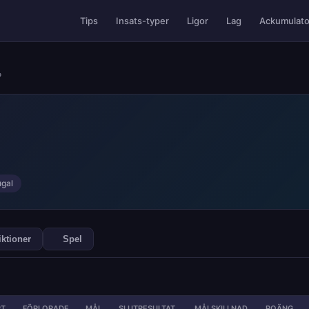
Ackumulato
Tips
Insats-typer
Ligor
Lag
P
ugal
iktioner
Spel
T
FÖRLORADE
MÅL
SLUTRESULTAT
MÅLSKILLNAD
POÄNG