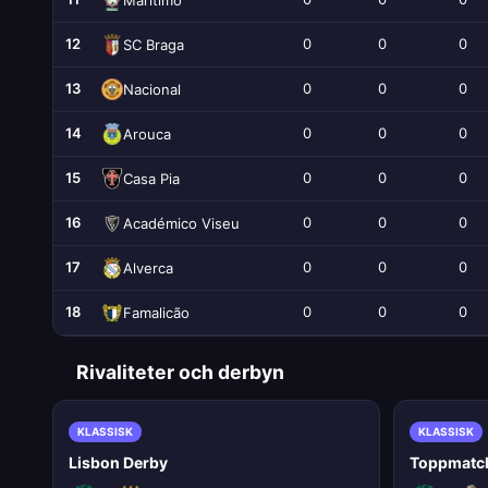
12
0
0
0
SC Braga
13
0
0
0
Nacional
14
0
0
0
Arouca
15
0
0
0
Casa Pia
16
0
0
0
Académico Viseu
17
0
0
0
Alverca
18
0
0
0
Famalicão
Rivaliteter och derbyn
KLASSISK
KLASSISK
Lisbon Derby
Toppmatc