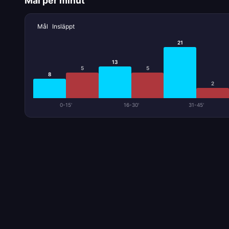
Mål per minut
Mål
Insläppt
21
13
5
5
8
2
0-15'
16-30'
31-45'