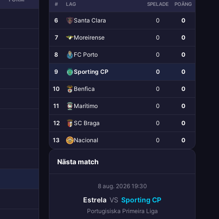
#
LAG
SPELADE
POÄNG
6
Santa Clara
0
0
7
Moreirense
0
0
8
FC Porto
0
0
9
Sporting CP
0
0
10
Benfica
0
0
11
Marítimo
0
0
12
SC Braga
0
0
13
Nacional
0
0
Nästa match
8 aug. 2026 19:30
Estrela
VS
Sporting CP
Portugisiska Primeira Liga