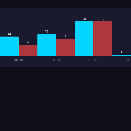
25
12
16
14
6
4
1
46-60'
61-75'
76-90'
91-