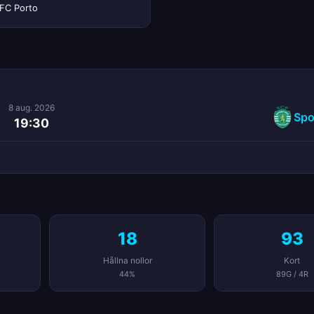
FC Porto
8 aug. 2026
Spo
19:30
18
93
Hållna nollor
Kort
44%
89G / 4R