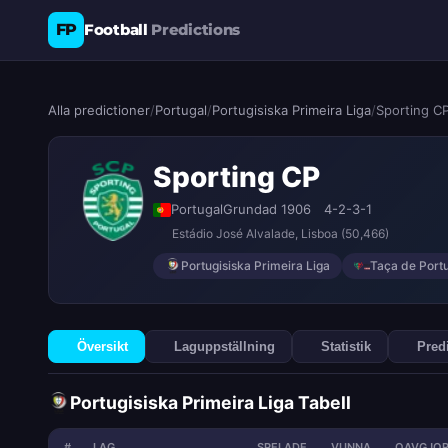
FP
Football
Predictions
Alla predictioner
/
Portugal
/
Portugisiska Primeira Liga
/
Sporting C
Sporting CP
Portugal
Grundad 1906
4-2-3-1
Estádio José Alvalade
, Lisboa
(50,466)
Portugisiska Primeira Liga
Taça de Port
Översikt
Laguppställning
Statistik
Pred
Portugisiska Primeira Liga Tabell
#
LAG
SPELADE
VUNNA
OAVGJOR