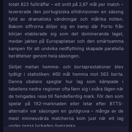
totalt 823 fullträffar – ett snitt på 2,67 mål per match –
levererade den portugisiska elitdivisionen en säsong
fylld av dramatiska vändningar och målrika möten.
Bakom siffrorna döljer sig en kamp där Porto från
början etablerade sig som det dominerande laget,
medan jakten på Europaplatser och den smärtsamma
kampen för att undvika nedflyttning skapade parallella
berättelser genom hela säsongen.
Skiljet mellan hemma- och bortaprestationer blev
tydligt i statistiken: 460 mål hemma mot 363 borta.
Denna obalans speglar hur lag som kämpade i
tabellens nedre regioner ofta fann sig i svåra lägen när
de tvingades resa till fiendefientlig mark. För den som
spelar på 1X2-marknaden eller letar efter BTTS-
alternativ var säsongen en guldgruva – många av de
mest minnesvärda matcherna kom just när ett lag
under press lyckades överraska.