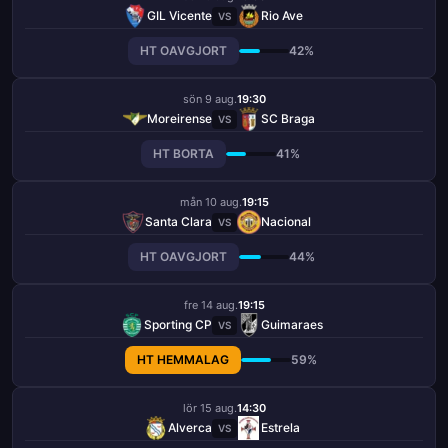
GIL Vicente
Rio Ave
VS
HT OAVGJORT
42%
sön 9 aug.
19:30
Moreirense
SC Braga
VS
HT BORTA
41%
mån 10 aug.
19:15
Santa Clara
Nacional
VS
HT OAVGJORT
44%
fre 14 aug.
19:15
Sporting CP
Guimaraes
VS
HT HEMMALAG
59%
lör 15 aug.
14:30
Alverca
Estrela
VS