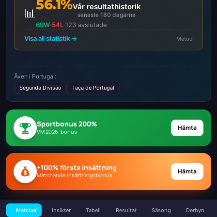
56.1%
Vår resultathistorik
📊
senaste 180 dagarna
69W
·
54L
·
123 avslutade
Visa all statistik →
Metod
Även i Portugal:
Segunda Divisão
Taça de Portugal
Sportbonus 200%
Hämta
VM 2026-bonus
+100% första insättning
Hämta
Matchande insättningsbonus
Matcher
Insikter
Tabell
Resultat
Säsong
Derbyn