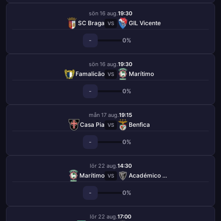
sön 16 aug.
19:30
SC Braga
GIL Vicente
VS
-
0%
sön 16 aug.
19:30
Famalicão
Marítimo
VS
-
0%
mån 17 aug.
19:15
Casa Pia
Benfica
VS
-
0%
lör 22 aug.
14:30
Marítimo
Académico Viseu
VS
-
0%
lör 22 aug.
17:00