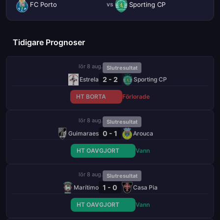
FC Porto
Sporting CP
vs
Tidigare Prognoser
lör 8 aug.
Slutresultat
2 - 2
Estrela
Sporting CP
HT BORTA
Förlorade
lör 8 aug.
Slutresultat
0 - 1
Guimaraes
Arouca
HT OAVGJORT
Vann
lör 8 aug.
Slutresultat
1 - 0
Marítimo
Casa Pia
HT OAVGJORT
Vann