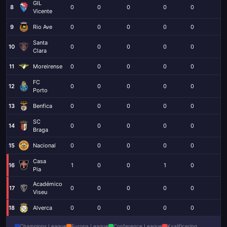
GIL
8
0
0
0
0
0
0
Vicente
9
Rio Ave
0
0
0
0
0
0
Santa
10
0
0
0
0
0
0
Clara
11
Moreirense
0
0
0
0
0
0
FC
12
0
0
0
0
0
0
Porto
13
Benfica
0
0
0
0
0
0
SC
14
0
0
0
0
0
0
Braga
15
Nacional
0
0
0
0
0
0
Casa
16
1
0
0
1
0
1
Pia
Académico
17
0
0
0
0
0
0
Viseu
18
Alverca
0
0
0
0
0
0
Champions League
Europa League
Conference League
Kvalificering