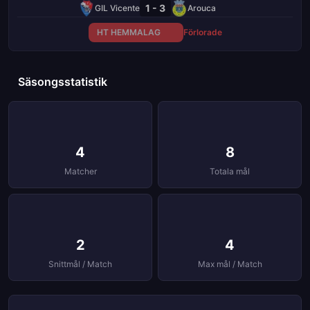
1 - 3
GIL Vicente
Arouca
HT HEMMALAG
Förlorade
Säsongsstatistik
4
8
Matcher
Totala mål
2
4
Snittmål / Match
Max mål / Match