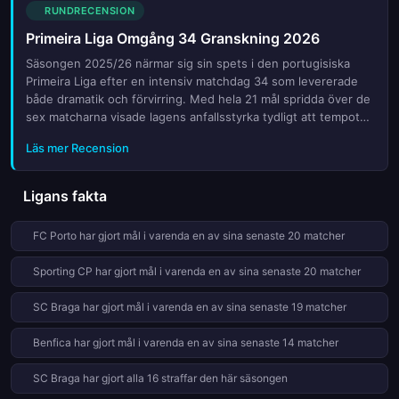
tabelltoppen. I denna förhandsgranskning tittar vi närmare på
RUNDRECENSION
de viktigaste mötena, nyckelspelarnas form samt de
Primeira Liga Omgång 34 Granskning 2026
strategiska drag som kommer att definiera slutresultatet.
Oavsett om det handlar om att försvara ledningen eller göra
Säsongen 2025/26 närmar sig sin spets i den portugisiska
ett sista anfall mot toppen, står allt på spel när lagen möts på
Primeira Liga efter en intensiv matchdag 34 som levererade
gräsplanen under denna avgörande omgång.
både dramatik och förvirring. Med hela 21 mål spridda över de
sex matcharna visade lagens anfallsstyrka tydligt att tempot
ökar när titelstriden och kampen om Europa-platserna vässas.
Läs mer Recension
Denna omgång var avgörande för flera lag som behövde
poäng för att säkra sin plats eller knyta ut konkurrenterna. Vi
tittar närmare på de viktigaste resultaten, de utmärkta
Ligans fakta
prestationerna samt hur tabellen ser ut inför de sista
omgångarna. Vilket lag har tagit ledningen och vem kan
FC Porto har gjort mål i varenda en av sina senaste 20 matcher
fortfarande vända? Följ med oss medan vi analyserar
nyckelspelen, stjärnornas insatser och tränarnas taktiska val
Sporting CP har gjort mål i varenda en av sina senaste 20 matcher
som formade denna kritiska vecka i den portugisiska
fotbollssäsongen.
SC Braga har gjort mål i varenda en av sina senaste 19 matcher
Benfica har gjort mål i varenda en av sina senaste 14 matcher
SC Braga har gjort alla 16 straffar den här säsongen