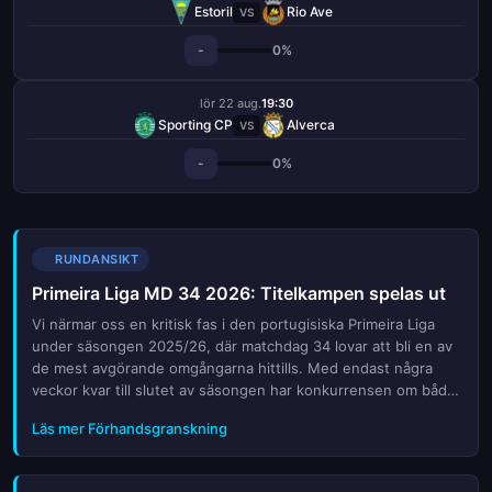
Estoril
Rio Ave
VS
-
0%
lör 22 aug.
19:30
Sporting CP
Alverca
VS
-
0%
RUNDANSIKT
Primeira Liga MD 34 2026: Titelkampen spelas ut
Vi närmar oss en kritisk fas i den portugisiska Primeira Liga
under säsongen 2025/26, där matchdag 34 lovar att bli en av
de mest avgörande omgångarna hittills. Med endast några
veckor kvar till slutet av säsongen har konkurrensen om både
den eftertraktade ligatiteln och de sista platserna i europeiska
Läs mer Förhandsgranskning
cupturneringar nått sin högsta punkt. Lag som ligger
toppplaceras kämpar nu för varje poäng för att säkra sin
framtid, medan de medelplacerade lagens ögon är fästa på