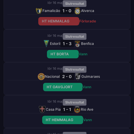
lör 16 maj
Slutresultat
1 - 0
Famalicão
Alverca
HT HEMMALAG
Förlorade
lör 16 maj
Slutresultat
1 - 3
Estoril
Benfica
HT BORTA
Vann
lör 16 maj
Slutresultat
2 - 0
Nacional
Guimaraes
HT OAVGJORT
Vann
lör 16 maj
Slutresultat
1 - 1
Casa Pia
Rio Ave
HT HEMMALAG
Vann