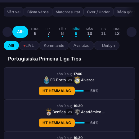
Vårt val
Bästa värde
Matchresultat
Över / Under
Båda gör må
TORS
FRE
LÖR
SÖN
MÅN
TIS
ONS
TORS
Allt
6
7
8
9
10
11
12
13
Allt
LIVE
Kommande
Avslutad
Derbyn
Portugisiska Primeira Liga Tips
sön 9 aug.
17:00
FC Porto
Alverca
VS
HT HEMMALAG
58%
sön 9 aug.
19:30
Benfica
Académico Viseu
VS
HT HEMMALAG
64%
sön 9 aug.
19:30