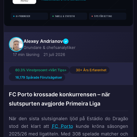
Alexey Andrianov
✓
Grundare & chefsanalytiker
17 min läsning
21 juli 2026
60.3% Vinstprocent «Vårt Tips»
30+ Års Erfarenhet
16,179 Spårade Förutsägelser
FC Porto krossade konkurrensen – när
slutspurten avgjorde Primeira Liga
När den sista slutsignalen ljöd på Estádio do Dragão
stod det klart att
FC Porto
kunde kröna säsongen
2025/26 med ligatiteln. Med 308 spelade matcher och