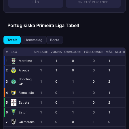
LÅG
SNITTFÖRTROENDE
Portugisiska Primeira Liga Tabell
Totalt
Hemmalag
Borta
#
LAG
SPELADE
VUNNA
OAVGJORT
FÖRLORADE
MÅL
SLUTRES
1
Marítimo
1
1
0
0
1
0
2
Arouca
1
1
0
0
1
0
Sporting
3
1
0
1
0
2
2
CP
4
Famalicão
1
0
1
0
1
1
5
1
0
1
0
2
2
Estrela
6
Estoril
1
0
1
0
1
1
7
Guimaraes
1
0
0
1
0
1