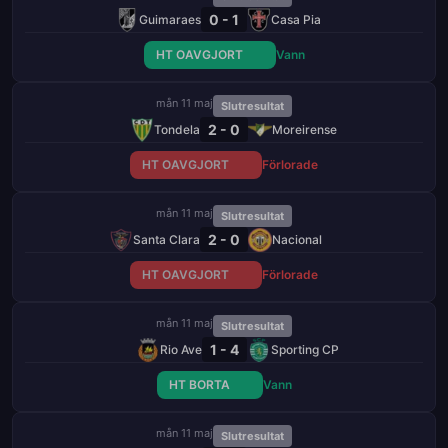
0 - 1
Guimaraes
Casa Pia
HT OAVGJORT
Vann
mån 11 maj
Slutresultat
2 - 0
Tondela
Moreirense
HT OAVGJORT
Förlorade
mån 11 maj
Slutresultat
2 - 0
Santa Clara
Nacional
HT OAVGJORT
Förlorade
mån 11 maj
Slutresultat
1 - 4
Rio Ave
Sporting CP
HT BORTA
Vann
mån 11 maj
Slutresultat