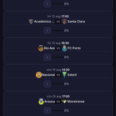
-
0%
lör 15 aug.
17:00
Académico Viseu
Santa Clara
VS
-
0%
lör 15 aug.
19:30
Rio Ave
FC Porto
VS
-
0%
sön 16 aug.
14:30
Nacional
Estoril
VS
-
0%
sön 16 aug.
17:00
Arouca
Moreirense
VS
-
0%