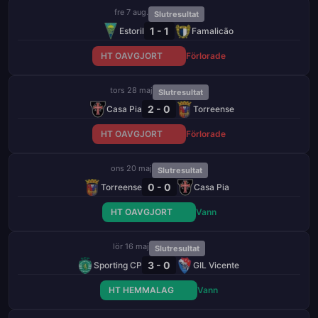
fre 7 aug.
Slutresultat
1 - 1
Estoril
Famalicão
HT OAVGJORT
Förlorade
tors 28 maj
Slutresultat
2 - 0
Casa Pia
Torreense
HT OAVGJORT
Förlorade
ons 20 maj
Slutresultat
0 - 0
Torreense
Casa Pia
HT OAVGJORT
Vann
lör 16 maj
Slutresultat
3 - 0
Sporting CP
GIL Vicente
HT HEMMALAG
Vann