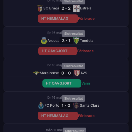
lör 16 maj
Slutresultat
2 - 2
SC Braga
Estrela
HT HEMMALAG
Förlorade
lör 16 maj
Slutresultat
3 - 1
Arouca
Tondela
HT OAVGJORT
Förlorade
lör 16 maj
Slutresultat
0 - 0
Moreirense
AVS
HT OAVGJORT
Vann
lör 16 maj
Slutresultat
1 - 0
FC Porto
Santa Clara
HT HEMMALAG
Förlorade
mån 11 maj
Slutresultat