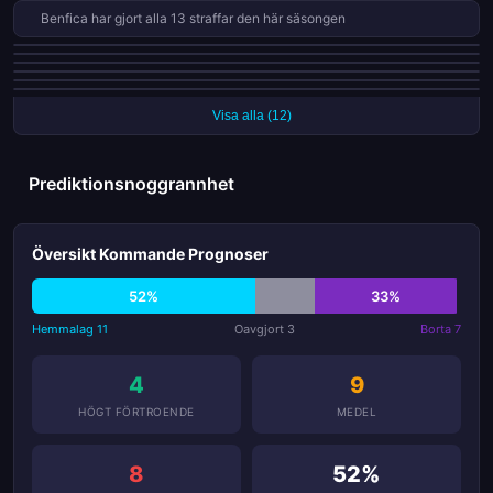
Benfica har gjort alla 13 straffar den här säsongen
Alverca har släppt in mål i varenda en av sina senaste 9 matcher
AVS är obesegrade i sina senaste 5 ligamatcher
Arouca har fått 10 röda kort i 34 matcher den här säsongen
Famalicão är obesegrade i sina senaste 5 ligamatcher
Sporting CP är obesegrade i sina senaste 5 ligamatcher
FC Porto har vunnit sina senaste 3 ligamatcher
Visa alla (12)
Prediktionsnoggrannhet
Översikt Kommande Prognoser
52%
33%
Hemmalag 11
Oavgjort 3
Borta 7
4
9
HÖGT FÖRTROENDE
MEDEL
8
52%