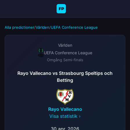
FP
Alla predictioner
/
Världen
/
UEFA Conference League
Världen
UEFA Conference League
Omgång Semi-finals
Rayo Vallecano vs Strasbourg Speltips och
Betting
Rayo Vallecano
Visa statistik ›
30 apr. 2026