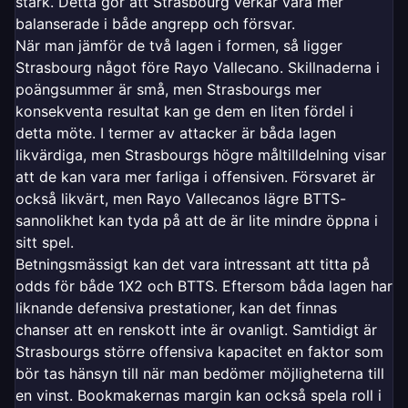
stark. Detta gör att Strasbourg verkar vara mer
balanserade i både angrepp och försvar.
När man jämför de två lagen i formen, så ligger
Strasbourg något före Rayo Vallecano. Skillnaderna i
poängsummer är små, men Strasbourgs mer
konsekventa resultat kan ge dem en liten fördel i
detta möte. I termer av attacker är båda lagen
likvärdiga, men Strasbourgs högre måltilldelning visar
att de kan vara mer farliga i offensiven. Försvaret är
också likvärt, men Rayo Vallecanos lägre BTTS-
sannolikhet kan tyda på att de är lite mindre öppna i
sitt spel.
Betningsmässigt kan det vara intressant att titta på
odds för både 1X2 och BTTS. Eftersom båda lagen har
liknande defensiva prestationer, kan det finnas
chanser att en renskott inte är ovanligt. Samtidigt är
Strasbourgs större offensiva kapacitet en faktor som
bör tas hänsyn till när man bedömer möjligheterna till
en vinst. Bookmakernas margin kan också spela roll i