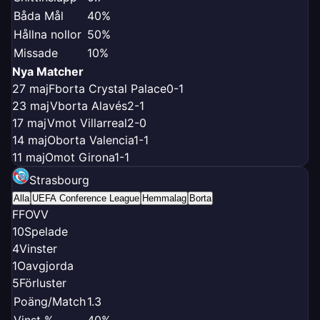
Båda Mål
40%
Hållna nollor
50%
Missade
10%
Nya Matcher
27 maj
F
borta Crystal Palace
0-1
23 maj
V
borta Alavés
2-1
17 maj
V
mot Villarreal
2-0
14 maj
O
borta Valencia
1-1
11 maj
O
mot Girona
1-1
Strasbourg
Alla
UEFA Conference League
Hemmalag
Borta
F
F
O
V
V
10
Spelade
4
Vinster
1
Oavgjorda
5
Förluster
Poäng/Match
1.3
Vinst %
40%