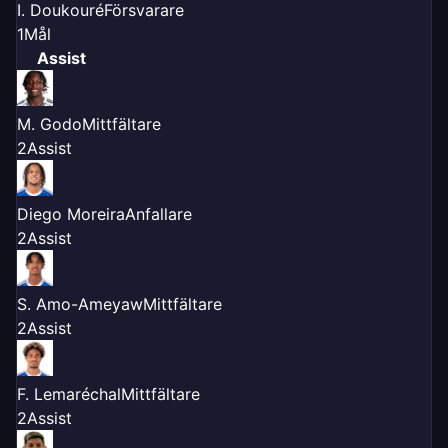
I. Doukouré
Försvarare
1
Mål
Assist
M. Godo
Mittfältare
2
Assist
Diego Moreira
Anfallare
2
Assist
S. Amo-Ameyaw
Mittfältare
2
Assist
F. Lemaréchal
Mittfältare
2
Assist