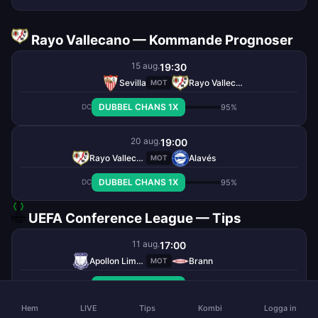
Rayo Vallecano — Kommande Prognoser
15 aug.
19:30
Sevilla
Rayo Vallecano
MOT
DUBBEL CHANS 1X
95%
DC
20 aug.
19:00
Rayo Vallecano
Alavés
MOT
DUBBEL CHANS 1X
95%
DC
UEFA Conference League — Tips
11 aug.
17:00
Apollon Limassol
Brann
MOT
DUBBEL CHANS 1X
90%
DC
Hem
LIVE
Tips
Kombi
Logga in