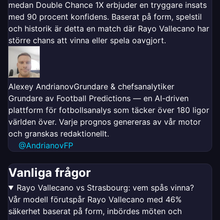
medan Double Chance 1X erbjuder en tryggare insats
med 90 procent konfidens. Baserat på form, spelstil
och historik är detta en match där Rayo Vallecano har
större chans att vinna eller spela oavgjort.
Alexey Andrianov
Grundare & chefsanalytiker
Grundare av Football Predictions — en AI-driven
plattform för fotbollsanalys som täcker över 180 ligor
världen över. Varje prognos genereras av vår motor
och granskas redaktionellt.
@AndrianovFP
Vanliga frågor
Rayo Vallecano vs Strasbourg: vem spås vinna?
Vår modell förutspår Rayo Vallecano med 46%
säkerhet baserat på form, inbördes möten och