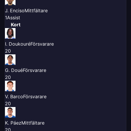
J. Enciso
Mittfältare
1
Assist
Kort
I. Doukouré
Försvarare
2
0
G. Doué
Försvarare
2
0
V. Barco
Försvarare
2
0
K. Páez
Mittfältare
2
0