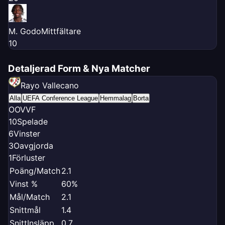
M. Godo
Mittfältare
1
0
Detaljerad Form & Nya Matcher
Rayo Vallecano
Alla
UEFA Conference League
Hemmalag
Borta
O
O
V
V
F
10
Spelade
6
Vinster
3
Oavgjorda
1
Förluster
Poäng/Match
2.1
Vinst %
60%
Mål/Match
2.1
Snittmål
1.4
SnittInsläpp
0.7