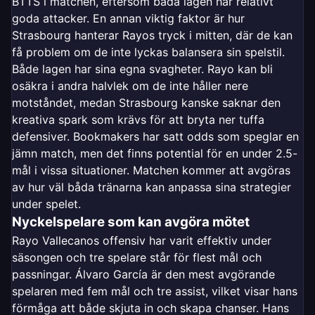
BTTS i matchen, eftersom båda lagen har relativt
goda attacker. En annan viktig faktor är hur
Strasbourg hanterar Rayos tryck i mitten, där de kan
få problem om de inte lyckas balansera sin spelstil.
Både lagen har sina egna svagheter. Rayo kan bli
osäkra i andra halvlek om de inte håller nere
motståndet, medan Strasbourg kanske saknar den
kreativa spark som krävs för att bryta ner tuffa
defensiver. Bookmakers har satt odds som speglar en
jämn match, men det finns potential för en under 2.5-
mål i vissa situationer. Matchen kommer att avgöras
av hur väl båda tränarna kan anpassa sina strategier
under spelet.
Nyckelspelare som kan avgöra mötet
Rayo Vallecanos offensiv har varit effektiv under
säsongen och tre spelare står för flest mål och
passningar. Álvaro García är den mest avgörande
spelaren med fem mål och tre assist, vilket visar hans
förmåga att både skjuta in och skapa chanser. Hans