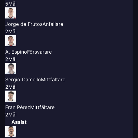
5
Mål
Jorge de Frutos
Anfallare
2
Mål
A. Espino
Försvarare
2
Mål
Sergio Camello
Mittfältare
2
Mål
Fran Pérez
Mittfältare
2
Mål
Assist