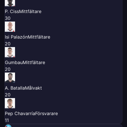
P. Ciss
Mittfältare
3
0
Isi Palazón
Mittfältare
2
0
Gumbau
Mittfältare
2
0
A. Batalla
Målvakt
2
0
Pep Chavarría
Försvarare
1
1