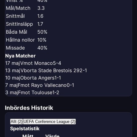
Mål/Match
3.3
Snittmål
1.6
SnittInsläpp
1.7
Båda Mål
50%
Hållna nollor
10%
Missade
40%
Nya Matcher
17 maj
V
mot Monaco
5-4
13 maj
V
borta Stade Brestois 29
2-1
10 maj
O
borta Angers
1-1
7 maj
F
mot Rayo Vallecano
0-1
3 maj
F
mot Toulouse
1-2
Inbördes Historik
Allt (2)
UEFA Conference League (2)
Spelstatistik
Mått
Värde