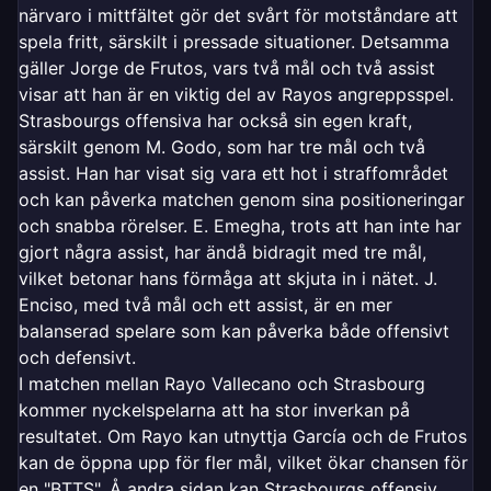
närvaro i mittfältet gör det svårt för motståndare att
spela fritt, särskilt i pressade situationer. Detsamma
gäller Jorge de Frutos, vars två mål och två assist
visar att han är en viktig del av Rayos angreppsspel.
Strasbourgs offensiva har också sin egen kraft,
särskilt genom M. Godo, som har tre mål och två
assist. Han har visat sig vara ett hot i straffområdet
och kan påverka matchen genom sina positioneringar
och snabba rörelser. E. Emegha, trots att han inte har
gjort några assist, har ändå bidragit med tre mål,
vilket betonar hans förmåga att skjuta in i nätet. J.
Enciso, med två mål och ett assist, är en mer
balanserad spelare som kan påverka både offensivt
och defensivt.
I matchen mellan Rayo Vallecano och Strasbourg
kommer nyckelspelarna att ha stor inverkan på
resultatet. Om Rayo kan utnyttja García och de Frutos
kan de öppna upp för fler mål, vilket ökar chansen för
en "BTTS". Å andra sidan kan Strasbourgs offensiv,