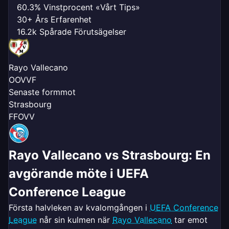
60.3% Vinstprocent «Vårt Tips»
30+ Års Erfarenhet
16.2k Spårade Förutsägelser
Rayo Vallecano
O
O
V
V
F
Senaste form
mot
Strasbourg
F
F
O
V
V
Rayo Vallecano vs Strasbourg: En
avgörande möte i UEFA
Conference League
Första halvleken av kvalomgången i
UEFA Conference
League
når sin kulmen när
Rayo Vallecano
tar emot