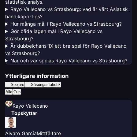
statistisk analys.
Rayo Vallecano vs Strasbourg: vad är vårt Asiatisk
handikapp-tips?
Hur många mål i Rayo Vallecano vs Strasbourg?
Gör båda lagen mål i Rayo Vallecano vs
Strasbourg?
Är dubbelchans 1X ett bra spel för Rayo Vallecano
vs Strasbourg?
När och var spelas Rayo Vallecano vs Strasbourg?
Ytterligare information
Spelare
Säsongsstatistik
Alla
Cup
Rayo Vallecano
Topskyttar
Álvaro García
Mittfältare