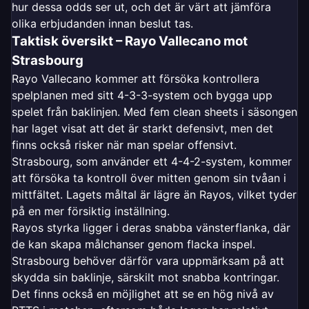
hur dessa odds ser ut, och det är värt att jämföra
olika erbjudanden innan beslut tas.
Taktisk översikt – Rayo Vallecano mot
Strasbourg
Rayo Vallecano kommer att försöka kontrollera
spelplanen med sitt 4-3-3-system och bygga upp
spelet från baklinjen. Med fem clean sheets i säsongen
har laget visat att det är starkt defensivt, men det
finns också risker när man spelar offensivt.
Strasbourg, som använder ett 4-4-2-system, kommer
att försöka ta kontroll över mitten genom sin tvåan i
mittfältet. Lagets måltal är lägre än Rayos, vilket tyder
på en mer försiktig inställning.
Rayos styrka ligger i deras snabba vänsterflanka, där
de kan skapa målchanser genom flacka inspel.
Strasbourg behöver därför vara uppmärksam på att
skydda sin baklinje, särskilt mot snabba kontringar.
Det finns också en möjlighet att se en hög nivå av