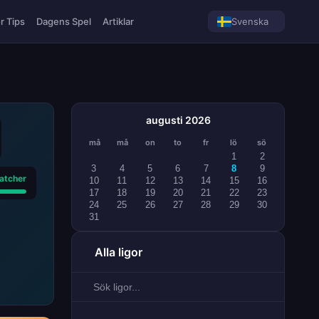
r Tips
Dagens Spel
Artiklar
Svenska
augusti 2026
må
må
on
to
fr
lö
sö
1
2
3
4
5
6
7
8
9
atcher
10
11
12
13
14
15
16
17
18
19
20
21
22
23
24
25
26
27
28
29
30
31
Alla ligor