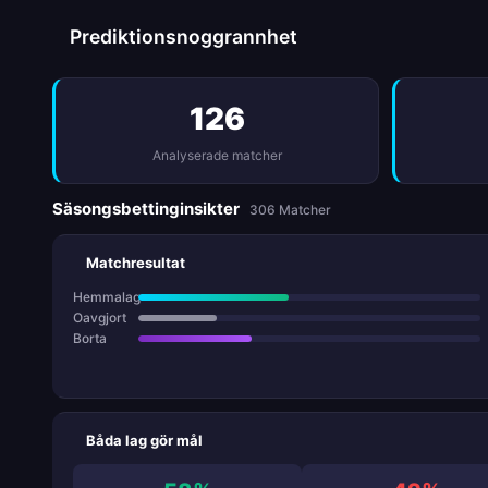
Prediktionsnoggrannhet
126
Analyserade matcher
Säsongsbettinginsikter
306 Matcher
Matchresultat
Hemmalag
Oavgjort
Borta
Båda lag gör mål