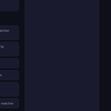
atcher
 16
en
8 matcher