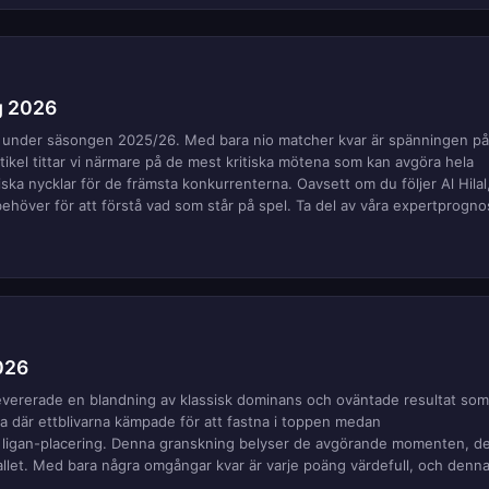
g 2026
e under säsongen 2025/26. Med bara nio matcher kvar är spänningen på
rtikel tittar vi närmare på de mest kritiska mötena som kan avgöra hela
ska nycklar för de främsta konkurrenterna. Oavsett om du följer Al Hilal,
 behöver för att förstå vad som står på spel. Ta del av våra expertprogn
en stora finalen. Missa inte chansen att bli väl förberedd inför veckans
pet.
026
ererade en blandning av klassisk dominans och oväntade resultat so
na där ettblivarna kämpade för att fastna i toppen medan
vre ligan-placering. Denna granskning belyser de avgörande momenten, de
fallet. Med bara några omgångar kvar är varje poäng värdefull, och denn
Europa. Läs vidare för att få full insyn i vad som hände på planen och vil