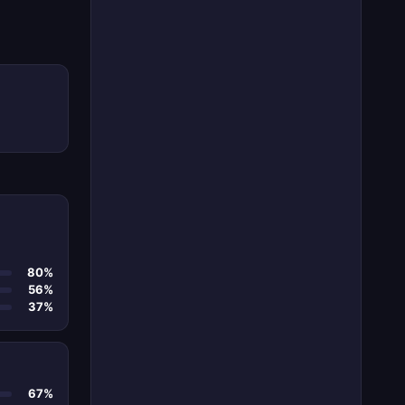
80%
56%
37%
67%