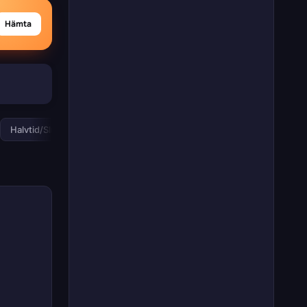
Hämta
Halvtid/Slutresultat
Korrekt Resultat
Hörnor
Kort
Mål