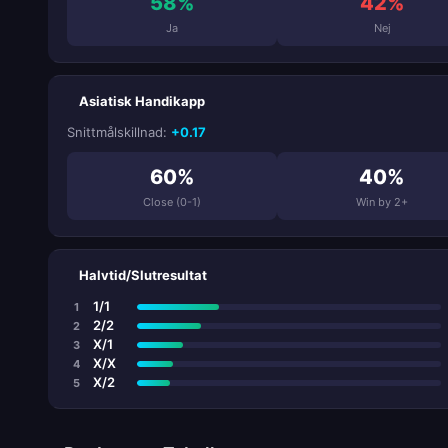
58%
42%
Ja
Nej
Asiatisk Handikapp
Snittmålskillnad:
+0.17
60%
40%
Close (0-1)
Win by 2+
Halvtid/Slutresultat
1/1
1
2/2
2
X/1
3
X/X
4
X/2
5