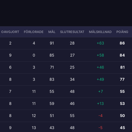
OAVGJORT
FÖRLORADE
MÅL
SLUTRESULTAT
MÅLSKILLNAD
POÄNG
2
4
91
28
+63
86
9
0
85
27
+58
84
6
3
71
25
+46
81
8
3
83
34
+49
77
7
11
55
48
+7
55
8
11
59
46
+13
53
8
12
51
55
-4
50
9
13
43
48
-5
45