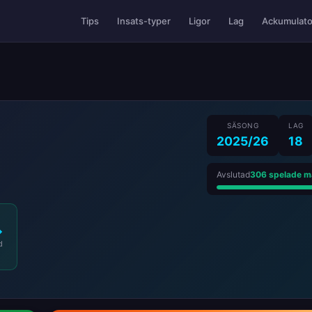
Ackumulato
Tips
Insats-typer
Ligor
Lag
SÄSONG
LAG
2025/26
18
Avslutad
306 spelade m
→
d