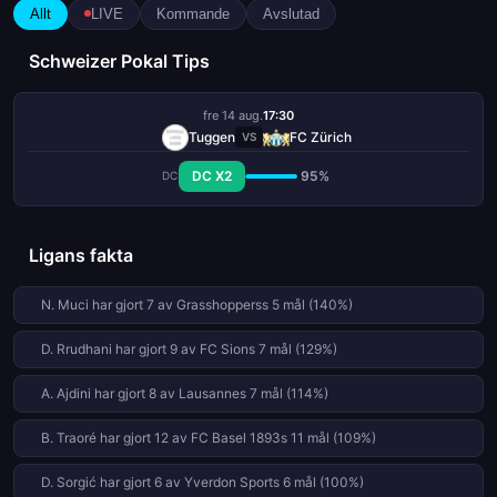
Allt
LIVE
Kommande
Avslutad
Schweizer Pokal Tips
fre 14 aug.
17:30
Tuggen
FC Zürich
VS
DC X2
95%
DC
Ligans fakta
N. Muci har gjort 7 av Grasshopperss 5 mål (140%)
D. Rrudhani har gjort 9 av FC Sions 7 mål (129%)
A. Ajdini har gjort 8 av Lausannes 7 mål (114%)
B. Traoré har gjort 12 av FC Basel 1893s 11 mål (109%)
D. Sorgić har gjort 6 av Yverdon Sports 6 mål (100%)