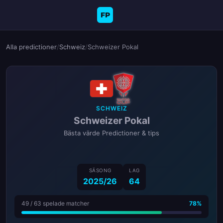
FP
Alla predictioner
/
Schweiz
/
Schweizer Pokal
SCHWEIZ
Schweizer Pokal
Bästa värde Predictioner & tips
SÄSONG
LAG
2025/26
64
49 / 63 spelade matcher
78%