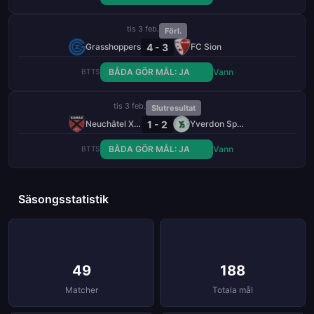
tis 3 feb.
Förl.
4 - 3
Grasshoppers
FC Sion
BÅDA GÖR MÅL: JA
Vann
BTTS
tis 3 feb.
Slutresultat
1 - 2
Neuchâtel Xamax FC
Yverdon Sport
BÅDA GÖR MÅL: JA
Vann
BTTS
Säsongsstatistik
49
188
Matcher
Totala mål