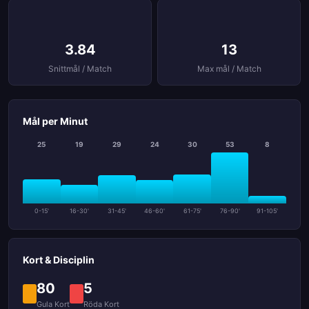
3.84
13
Snittmål / Match
Max mål / Match
Mål per Minut
25
19
29
24
30
53
8
0-15'
16-30'
31-45'
46-60'
61-75'
76-90'
91-105'
Kort & Disciplin
80
5
Gula Kort
Röda Kort