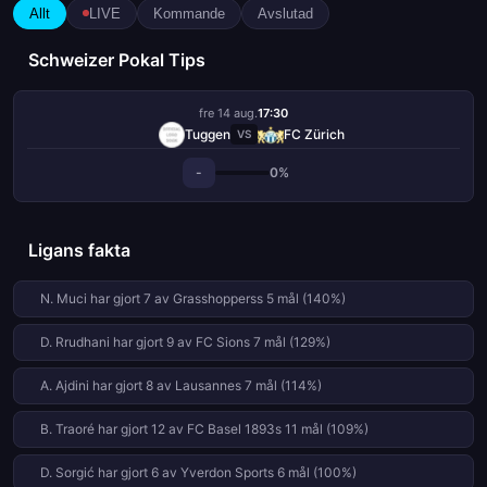
Allt
LIVE
Kommande
Avslutad
Schweizer Pokal Tips
fre 14 aug.
17:30
Tuggen
FC Zürich
VS
-
0%
Ligans fakta
N. Muci har gjort 7 av Grasshopperss 5 mål (140%)
D. Rrudhani har gjort 9 av FC Sions 7 mål (129%)
A. Ajdini har gjort 8 av Lausannes 7 mål (114%)
B. Traoré har gjort 12 av FC Basel 1893s 11 mål (109%)
D. Sorgić har gjort 6 av Yverdon Sports 6 mål (100%)