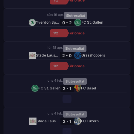
1:2
Förlorade
sön 19 apr.
Slutresultat
0 - 2
Yverdon Sport
FC St. Gallen
1:2
Förlorade
lör 18 apr.
Slutresultat
2 - 0
Stade Lausanne-Ouchy
Grasshoppers
1:2
Förlorade
ons 4 feb.
Slutresultat
2 - 1
FC St. Gallen
FC Basel
-
ons 4 feb.
Slutresultat
2 - 1
Stade Lausanne-Ouchy
FC Luzern
-