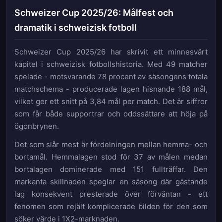
Schweizer Cup 2025/26: Målfest och
dramatik i schweizisk fotboll
Schweizer Cup 2025/26 har skrivit ett minnesvärt
kapitel i schweizisk fotbollshistoria. Med 49 matcher
spelade - motsvarande 78 procent av säsongens totala
matchschema - producerade lagen hisnande 188 mål,
vilket ger ett snitt på 3,84 mål per match. Det är siffror
som får både supportrar och oddssättare att höja på
ögonbrynen.
Det som slår mest är fördelningen mellan hemma- och
bortamål. Hemmalagen stod för 37 av målen medan
bortalagen dominerade med 151 fullträffar. Den
markanta skillnaden speglar en säsong där gästande
lag konsekvent presterade över förväntan - ett
fenomen som rejält komplicerade bilden för den som
söker värde i 1X2-marknaden.