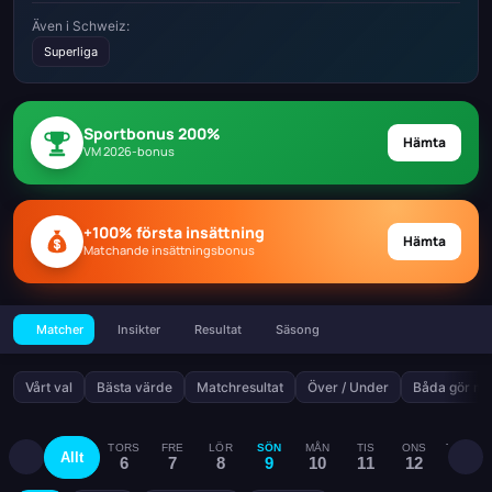
Även i Schweiz:
Superliga
Sportbonus 200%
Hämta
VM 2026-bonus
+100% första insättning
Hämta
Matchande insättningsbonus
Matcher
Insikter
Resultat
Säsong
Vårt val
Bästa värde
Matchresultat
Över / Under
Båda gör må
TORS
FRE
LÖR
SÖN
MÅN
TIS
ONS
TORS
Allt
6
7
8
9
10
11
12
13