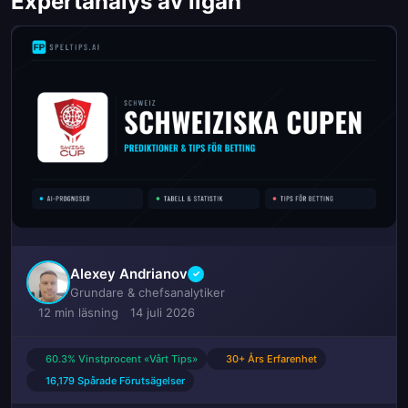
Expertanalys av ligan
Alexey Andrianov
✓
Grundare & chefsanalytiker
12 min läsning
14 juli 2026
60.3% Vinstprocent «Vårt Tips»
30+ Års Erfarenhet
16,179 Spårade Förutsägelser