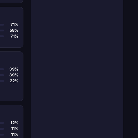
71%
58%
71%
39%
39%
22%
12%
11%
11%