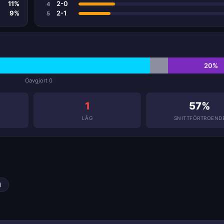
11%
2-0
4
9%
2-1
5
20%
Oavgjort 0
1
57%
LÅG
SNITTFÖRTROEND
d