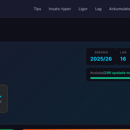
Ackumulato
Tips
Insats-typer
Ligor
Lag
SÄSONG
LAG
2025/26
16
Avslutad
296 spelade m
→
d