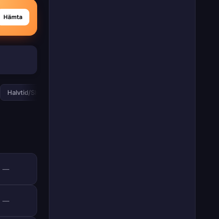
Hämta
Halvtid/Slutresultat
Korrekt Resultat
Hörnor
Kort
Mål
—
—