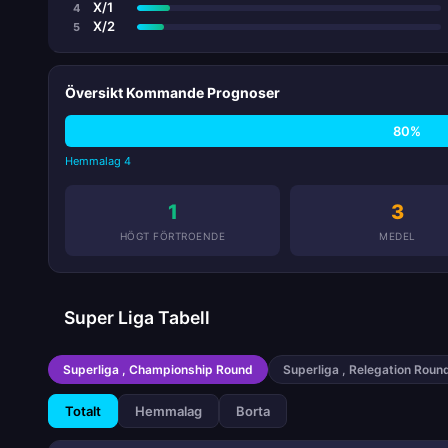
X/1
4
X/2
5
Översikt Kommande Prognoser
80%
Hemmalag 4
1
3
HÖGT FÖRTROENDE
MEDEL
Super Liga Tabell
Superliga , Championship Round
Superliga , Relegation Roun
Totalt
Hemmalag
Borta