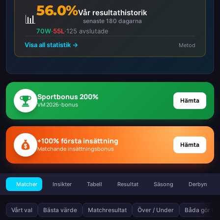
56.0%
Vår resultathistorik
📊
senaste 180 dagarna
70W
·
55L
·
125 avslutade
Visa all statistik →
Metod
Sportbonus 200%
Hämta
VM 2026-bonus
+100% första insättning
Hämta
Matchande insättningsbonus
Matcher
Insikter
Tabell
Resultat
Säsong
Derbyn
Vårt val
Bästa värde
Matchresultat
Över / Under
Båda gör må