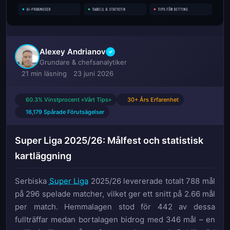
Alexey Andrianov
✓
Grundare & chefsanalytiker
21 min läsning
23 juni 2026
60.3% Vinstprocent «Vårt Tips»
30+ Års Erfarenhet
16,179 Spårade Förutsägelser
Super Liga 2025/26: Målfest och statistisk
kartläggning
Serbiska
Super Liga
2025/26 levererade totalt 788 mål
på 296 spelade matcher, vilket ger ett snitt på 2.66 mål
per match. Hemmalagen stod för 442 av dessa
fullträffar medan bortalagen bidrog med 346 mål – en