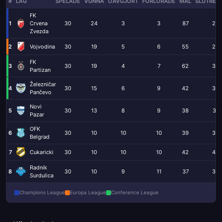
#
LAG
SPELADE
VUNNA
OAVGJORT
FÖRLORADE
MÅL
SLUTRES
FK
1
Crvena
30
24
3
3
87
23
Zvezda
2
Vojvodina
30
19
5
6
55
29
FK
3
30
19
4
7
62
39
Partizan
Železničar
4
30
15
6
9
42
30
Pančevo
Novi
5
30
13
8
9
38
37
Pazar
OFK
6
30
10
10
10
39
39
Belgrad
7
Cukaricki
30
10
10
10
42
43
Radnik
8
30
10
9
11
37
35
Surdulica
Champions League
Europa League
Conference League