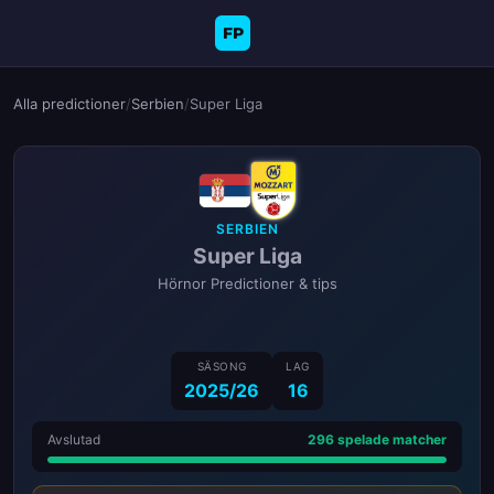
FP
Alla predictioner
/
Serbien
/
Super Liga
SERBIEN
Super Liga
Hörnor Predictioner & tips
SÄSONG
LAG
2025/26
16
Avslutad
296 spelade matcher