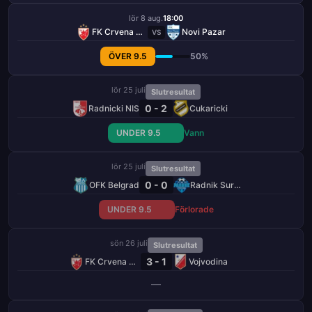
lör 8 aug.
18:00
FK Crvena Zvezda
Novi Pazar
VS
ÖVER 9.5
50%
lör 25 juli
Slutresultat
0 - 2
Radnicki NIS
Cukaricki
UNDER 9.5
Vann
lör 25 juli
Slutresultat
0 - 0
OFK Belgrad
Radnik Surdulica
UNDER 9.5
Förlorade
sön 26 juli
Slutresultat
3 - 1
FK Crvena Zvezda
Vojvodina
—