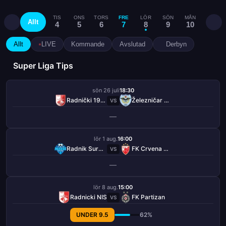
TIS
ONS
TORS
FRE
LÖR
SÖN
MÅN
TIS
Allt
4
5
6
7
8
9
10
11
Allt
LIVE
Kommande
Avslutad
Derbyn
Super Liga Tips
sön 26 juli
18:30
Radnički 1923
Železničar Pančevo
VS
—
lör 1 aug.
16:00
Radnik Surdulica
FK Crvena Zvezda
VS
—
lör 8 aug.
15:00
Radnicki NIS
FK Partizan
VS
UNDER 9.5
62%