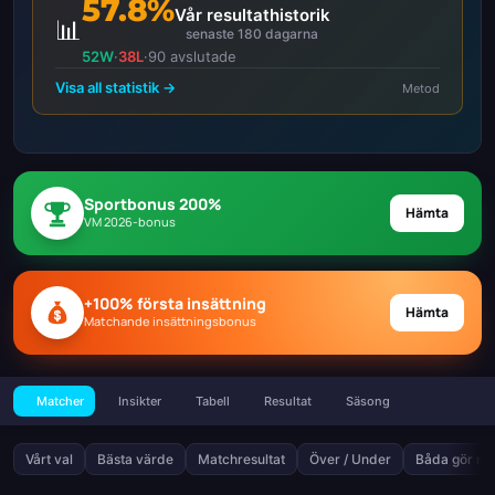
57.8%
Vår resultathistorik
📊
senaste 180 dagarna
52W
·
38L
·
90 avslutade
Visa all statistik →
Metod
Sportbonus 200%
Hämta
VM 2026-bonus
+100% första insättning
Hämta
Matchande insättningsbonus
Matcher
Insikter
Tabell
Resultat
Säsong
Vårt val
Bästa värde
Matchresultat
Över / Under
Båda gör må