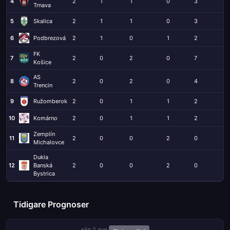
4
2
1
1
0
3
2
Trnava
5
Skalica
2
1
1
0
3
2
6
Podbrezová
2
1
0
1
2
3
FK
7
2
0
2
0
7
7
Košice
AS
8
2
0
2
0
4
4
Trencin
9
Ružomberok
2
0
1
1
2
3
10
Komárno
2
0
1
1
2
3
Zemplín
11
2
0
0
2
0
3
Michalovce
Dukla
12
Banská
2
0
0
2
0
6
Bystrica
Tidigare Prognoser
sön 2 aug.