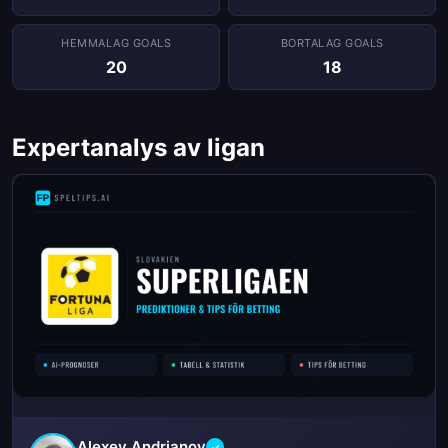
HEMMALAG GOALS
BORTALAG GOALS
20
18
Expertanalys av ligan
Alexey Andrianov
✓