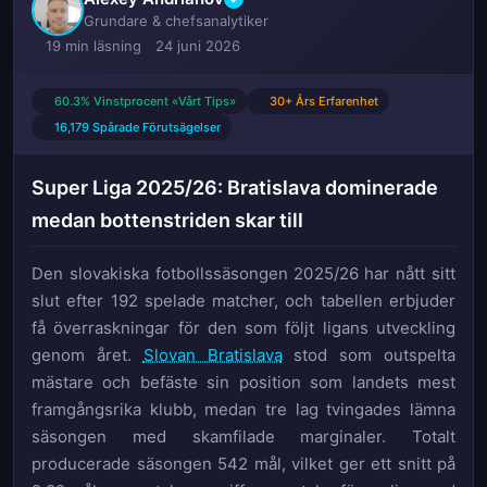
Grundare & chefsanalytiker
19 min läsning
24 juni 2026
60.3% Vinstprocent «Vårt Tips»
30+ Års Erfarenhet
16,179 Spårade Förutsägelser
Super Liga 2025/26: Bratislava dominerade
medan bottenstriden skar till
Den slovakiska fotbollssäsongen 2025/26 har nått sitt
slut efter 192 spelade matcher, och tabellen erbjuder
få överraskningar för den som följt ligans utveckling
genom året.
Slovan Bratislava
stod som outspelta
mästare och befäste sin position som landets mest
framgångsrika klubb, medan tre lag tvingades lämna
säsongen med skamfilade marginaler. Totalt
producerade säsongen 542 mål, vilket ger ett snitt på