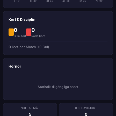
0-15'
16-30'
31-45'
46-60'
61-75'
76-90'
Kort & Disciplin
0
0
Gula Kort
Röda Kort
0
Kort per Match
(0 Gul)
Hörnor
Statistik tillgängliga snart
NOLLAT ​​MÅL
0-0 OAVGJORT
5
0