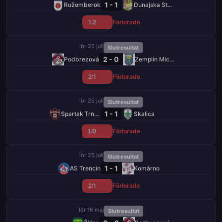
1 - 1
Ružomberok
Dunajska Streda
1:2
Förlorade
lör 25 juli
Slutresultat
2 - 0
Podbrezová
Zemplín Michalovce
2:1
Förlorade
lör 25 juli
Slutresultat
1 - 1
Spartak Trnava
Skalica
1:0
Förlorade
lör 25 juli
Slutresultat
1 - 1
AS Trencin
Komárno
2:1
Förlorade
lör 16 maj
Slutresultat