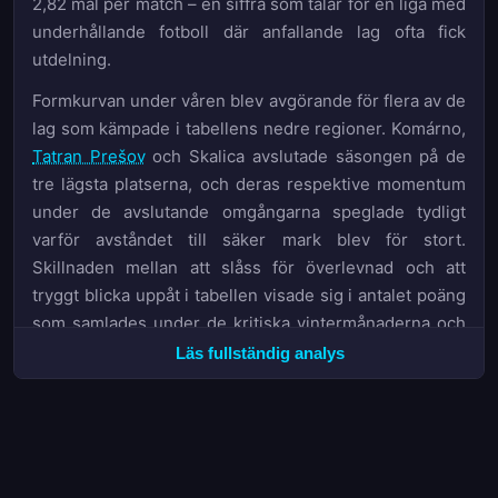
2,82 mål per match – en siffra som talar för en liga med
underhållande fotboll där anfallande lag ofta fick
utdelning.
Formkurvan under våren blev avgörande för flera av de
lag som kämpade i tabellens nedre regioner. Komárno,
Tatran Prešov
och Skalica avslutade säsongen på de
tre lägsta platserna, och deras respektive momentum
under de avslutande omgångarna speglade tydligt
varför avståndet till säker mark blev för stort.
Skillnaden mellan att slåss för överlevnad och att
tryggt blicka uppåt i tabellen visade sig i antalet poäng
som samlades under de kritiska vintermånaderna och
den efterföljande vårens tuffa avslutning.
Läs fullständig analys
Med 290 mål på hemmaplan mot 252 på bortaplan
visar statistiken att hemmafördelen fortfarande spelar
en betydande roll i Slovakien, även om säsongen
2025/26 bjöd på flera minnesvärda upptåg från