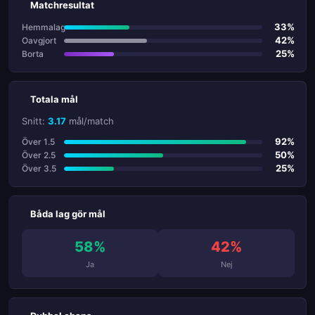
Matchresultat
33%
Hemmalag
42%
Oavgjort
25%
Borta
Totala mål
Snitt:
3.17
mål/match
92%
Över 1.5
50%
Över 2.5
25%
Över 3.5
Båda lag gör mål
58%
42%
Ja
Nej