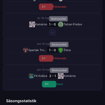
2:1
Förlorade
lör 16 maj
Slutresultat
1 - 0
Komárno
Tatran Prešov
-
sön 10 maj
Slutresultat
1 - 0
Spartak Trnava
Žilina
2:1
Förlorade
sön 10 maj
Slutresultat
2 - 1
FK Košice
Komárno
2:1
Vann
Säsongsstatistik