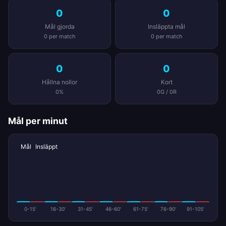
0
0
Mål gjorda
Insläppta mål
0 per match
0 per match
0
0
Hållna nollor
Kort
0%
0G / 0R
Mål per minut
Mål
Insläppt
0-15'
16-30'
31-45'
46-60'
61-75'
76-90'
91-105'