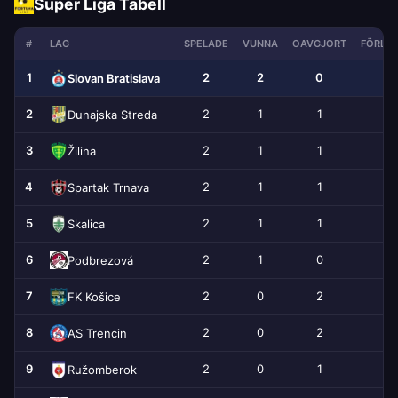
Super Liga Tabell
#
LAG
SPELADE
VUNNA
OAVGJORT
FÖRLO
1
2
2
0
0
Slovan Bratislava
2
2
1
1
0
Dunajska Streda
3
2
1
1
0
Žilina
4
2
1
1
0
Spartak Trnava
5
2
1
1
0
Skalica
6
2
1
0
1
Podbrezová
7
2
0
2
0
FK Košice
8
2
0
2
0
AS Trencin
9
2
0
1
1
Ružomberok