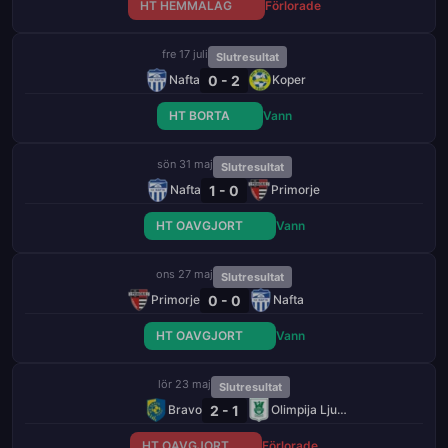
HT HEMMALAG
Förlorade
fre 17 juli
Slutresultat
0 - 2
Nafta
Koper
HT BORTA
Vann
sön 31 maj
Slutresultat
1 - 0
Nafta
Primorje
HT OAVGJORT
Vann
ons 27 maj
Slutresultat
0 - 0
Primorje
Nafta
HT OAVGJORT
Vann
lör 23 maj
Slutresultat
2 - 1
Bravo
Olimpija Ljubljana
HT OAVGJORT
Förlorade