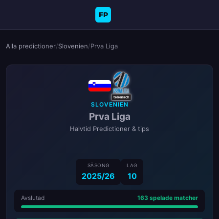
FP
Alla predictioner
/
Slovenien
/
Prva Liga
SLOVENIEN
Prva Liga
Halvtid Predictioner & tips
SÄSONG
LAG
2025/26
10
Avslutad
163 spelade matcher