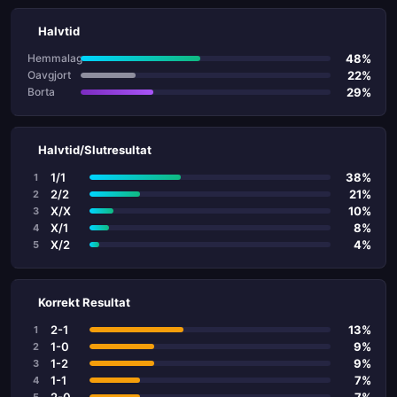
Halvtid
48%
Hemmalag
22%
Oavgjort
29%
Borta
Halvtid/Slutresultat
1/1
38%
1
2/2
21%
2
X/X
10%
3
X/1
8%
4
X/2
4%
5
Korrekt Resultat
2-1
13%
1
1-0
9%
2
1-2
9%
3
1-1
7%
4
2-0
7%