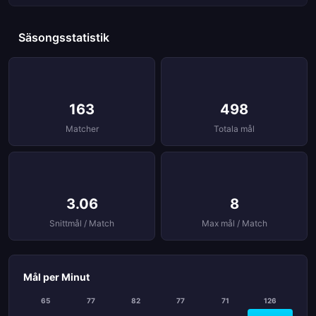
Säsongsstatistik
163
498
Matcher
Totala mål
3.06
8
Snittmål / Match
Max mål / Match
Mål per Minut
65
77
82
77
71
126