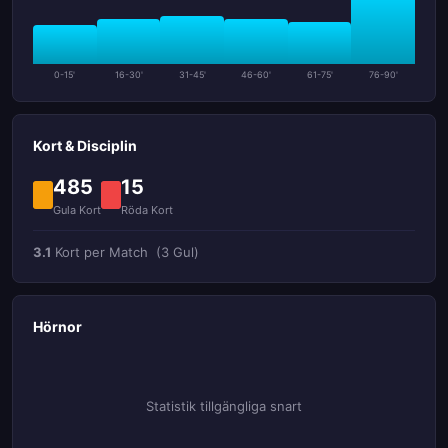
0-15'
16-30'
31-45'
46-60'
61-75'
76-90'
Kort & Disciplin
485
15
Gula Kort
Röda Kort
3.1
Kort per Match
(3 Gul)
Hörnor
Statistik tillgängliga snart