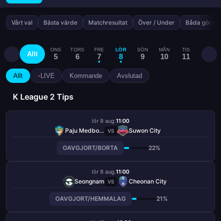
Vårt val
Bästa värde
Matchresultat
Över / Under
Båda gör må
ONS
TORS
FRE
LÖR
SÖN
MÅN
TIS
ONS
Allt
5
6
7
8
9
10
11
12
Allt
LIVE
Kommande
Avslutad
K League 2 Tips
lör 8 aug.
11:00
Paju Medborgare
Suwon City
VS
OAVGJORT/BORTA
22%
lör 8 aug.
11:00
Seongnam
Cheonan City
VS
OAVGJORT/HEMMALAG
21%