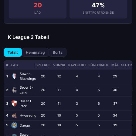
20
47%
LÅG
SNITTFÖRTROENDE
K League 2 Tabell
Totalt
Hemmalag
Borta
#
LAG
SPELADE
VUNNA
OAVGJORT
FÖRLORADE
MÅL
SLUTRES
Suwon
1
20
12
4
4
29
17
Bluewings
Seoul E-
2
20
11
4
5
36
25
Land
Busan I
3
20
11
3
6
37
29
Park
4
Hwaseong
20
10
5
5
34
22
5
20
10
5
5
39
30
Daegu
Suwon