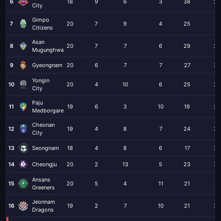
6
18
9
6
3
38
24
City
Gimpo
7
20
7
9
4
25
21
Citizens
Asan
8
20
7
7
6
29
24
Mugunghwa
9
Gyeongnam
20
6
7
7
27
28
Yongin
10
20
4
10
6
25
29
City
Paju
11
19
6
3
10
19
24
Medborgare
Cheonan
12
19
4
8
7
24
26
City
13
Seongnam
18
4
8
6
17
20
14
Cheongju
20
2
13
5
23
33
Ansans
15
20
5
4
11
21
37
Greeners
Jeonnam
16
19
2
7
10
21
34
Dragons