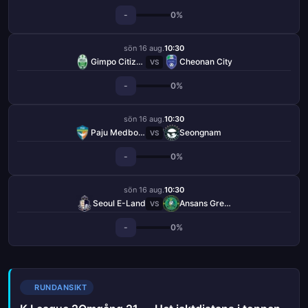
-
0%
sön 16 aug.
10:30
Gimpo Citizens
Cheonan City
VS
-
0%
sön 16 aug.
10:30
Paju Medborgare
Seongnam
VS
-
0%
sön 16 aug.
10:30
Seoul E-Land
Ansans Greeners
VS
-
0%
RUNDANSIKT