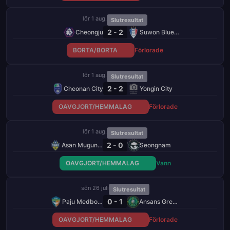
lör 1 aug.
Slutresultat
2 - 2
Cheongju
Suwon Bluewings
BORTA/BORTA
Förlorade
lör 1 aug.
Slutresultat
2 - 2
Cheonan City
Yongin City
OAVGJORT/HEMMALAG
Förlorade
lör 1 aug.
Slutresultat
2 - 0
Asan Mugunghwa
Seongnam
OAVGJORT/HEMMALAG
Vann
sön 26 juli
Slutresultat
0 - 1
Paju Medborgare
Ansans Greeners
OAVGJORT/HEMMALAG
Förlorade