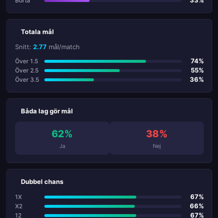
33%
Borta
Totala mål
Snitt:
2.77
mål/match
74%
Över 1.5
55%
Över 2.5
36%
Över 3.5
Båda lag gör mål
62%
38%
Ja
Nej
Dubbel chans
67%
1X
66%
X2
67%
12