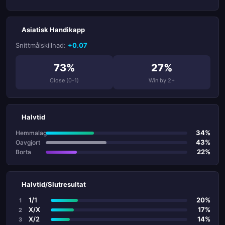
Asiatisk Handikapp
Snittmålskillnad:
+0.07
73%
27%
Close (0-1)
Win by 2+
Halvtid
34%
Hemmalag
43%
Oavgjort
22%
Borta
Halvtid/Slutresultat
1/1
20%
1
X/X
17%
2
X/2
14%
3