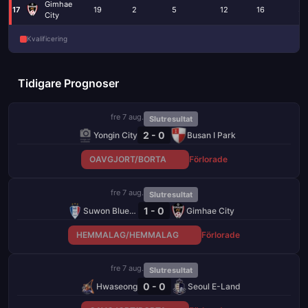
Gimhae
17
19
2
5
12
16
37
City
Kvalificering
Tidigare Prognoser
fre 7 aug.
Slutresultat
2 - 0
Yongin City
Busan I Park
OAVGJORT/BORTA
Förlorade
fre 7 aug.
Slutresultat
1 - 0
Suwon Bluewings
Gimhae City
HEMMALAG/HEMMALAG
Förlorade
fre 7 aug.
Slutresultat
0 - 0
Hwaseong
Seoul E-Land