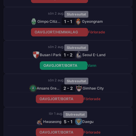
sön 2 aug.
Slutresultat
1 - 1
Gimpo Citizens
Gyeongnam
OAVGJORT/HEMMALAG
Förlorade
sön 2 aug.
Slutresultat
1 - 2
Busan I Park
Seoul E-Land
OAVGJORT/BORTA
Vann
sön 2 aug.
Slutresultat
2 - 2
Ansans Greeners
Gimhae City
OAVGJORT/BORTA
Förlorade
lör 1 aug.
Slutresultat
5 - 1
Hwaseong
Daegu
OAVGJORT/BORTA
Förlorade