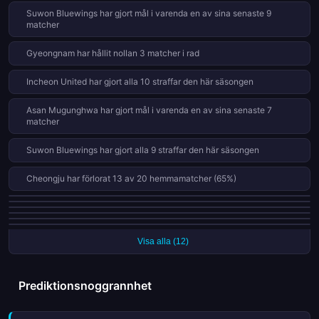
Suwon Bluewings har gjort mål i varenda en av sina senaste 9
matcher
Gyeongnam har hållit nollan 3 matcher i rad
Incheon United har gjort alla 10 straffar den här säsongen
Asan Mugunghwa har gjort mål i varenda en av sina senaste 7
matcher
Suwon Bluewings har gjort alla 9 straffar den här säsongen
Cheongju har förlorat 13 av 20 hemmamatcher (65%)
Seongnam har gjort mål i varenda en av sina senaste 6 matcher
Cheonan City har fått 8 röda kort i 39 matcher den här säsongen
Ansans Greeners har förlorat 12 av 19 hemmamatcher (63%)
Suwon Bluewings har fått 7 röda kort i 39 matcher den här säsongen
Bucheon FC 1995 har gjort alla 7 straffar den här säsongen
Ansans Greeners lyckades inte göra mål i 21 av 39 matcher (54%)
Visa alla (12)
Prediktionsnoggrannhet