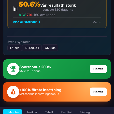
50.6%
Vår resultathistorik
📊
senaste 180 dagarna
81W
·
79L
·
160 avslutade
Visa all statistik →
Metod
Även i Sydkorea:
FA-cup
K League 1
WK-Liga
Sportbonus 200%
Hämta
VM 2026-bonus
+100% första insättning
Hämta
Matchande insättningsbonus
Matcher
Insikter
Tabell
Resultat
Säsong