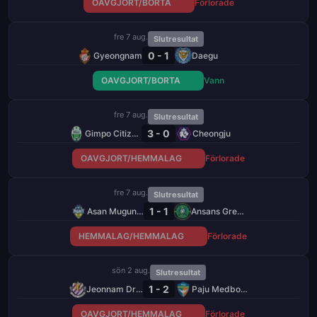
OAVGJORT/BORTA
Förlorade
fre 7 aug.
Slutresultat
0 - 1
Gyeongnam
Daegu
OAVGJORT/BORTA
Vann
fre 7 aug.
Slutresultat
3 - 0
Gimpo Citizens
Cheongju
OAVGJORT/HEMMALAG
Förlorade
fre 7 aug.
Slutresultat
1 - 1
Asan Mugunghwa
Ansans Greeners
HEMMALAG/HEMMALAG
Förlorade
sön 2 aug.
Slutresultat
1 - 2
Jeonnam Dragons
Paju Medborgare
OAVGJORT/HEMMALAG
Förlorade