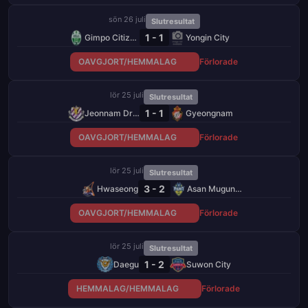
sön 26 juli
Slutresultat
1 - 1
Gimpo Citizens
Yongin City
OAVGJORT/HEMMALAG
Förlorade
lör 25 juli
Slutresultat
1 - 1
Jeonnam Dragons
Gyeongnam
OAVGJORT/HEMMALAG
Förlorade
lör 25 juli
Slutresultat
3 - 2
Hwaseong
Asan Mugunghwa
OAVGJORT/HEMMALAG
Förlorade
lör 25 juli
Slutresultat
1 - 2
Daegu
Suwon City
HEMMALAG/HEMMALAG
Förlorade