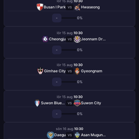
lör 15 aug.
10:30
Busan I Park
Hwaseong
VS
-
0%
lör 15 aug.
10:30
Cheongju
Jeonnam Dragons
VS
-
0%
lör 15 aug.
10:30
Gimhae City
Gyeongnam
VS
-
0%
lör 15 aug.
10:30
Suwon Bluewings
Suwon City
VS
-
0%
sön 16 aug.
10:30
Daegu
Asan Mugunghwa
VS