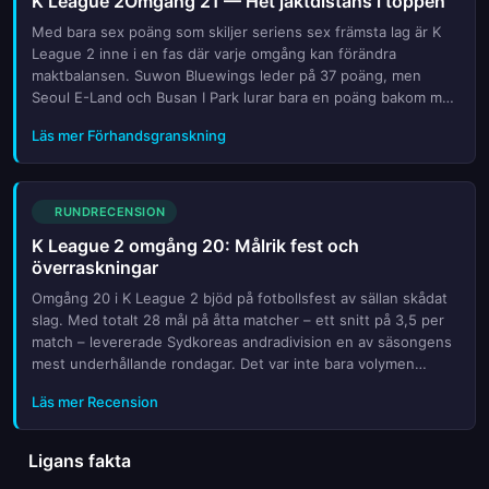
K League 2Omgång 21 — Het jaktdistans i toppen
Med bara sex poäng som skiljer seriens sex främsta lag är K
League 2 inne i en fas där varje omgång kan förändra
maktbalansen. Suwon Bluewings leder på 37 poäng, men
Seoul E-Land och Busan I Park lurar bara en poäng bakom med
36 vardera. Formkurvan talar sitt tydliga språk: Bluewings har
Läs mer Förhandsgranskning
vacklat ...
RUNDRECENSION
K League 2 omgång 20: Målrik fest och
överraskningar
Omgång 20 i K League 2 bjöd på fotbollsfest av sällan skådat
slag. Med totalt 28 mål på åtta matcher – ett snitt på 3,5 per
match – levererade Sydkoreas andradivision en av säsongens
mest underhållande rondagar. Det var inte bara volymen
somstack ut, utan också den remarkabla jämnheten: hela
Läs mer Recension
fyra...
Ligans fakta