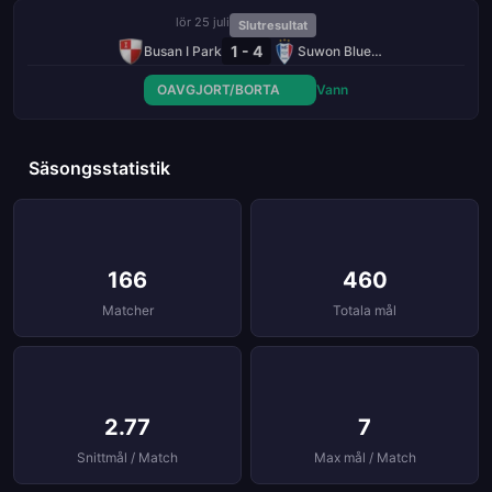
lör 25 juli
Slutresultat
1 - 4
Busan I Park
Suwon Bluewings
OAVGJORT/BORTA
Vann
Säsongsstatistik
166
460
Matcher
Totala mål
2.77
7
Snittmål / Match
Max mål / Match