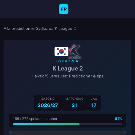
FP
Alla predictioner
/
Sydkorea
/
K League 2
SYDKOREA
K League 2
Halvtid/Slutresultat Predictioner & tips
SÄSONG
MATCHDAG
LAG
2026/27
21
17
166 / 272 spelade matcher
61%