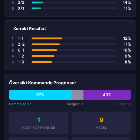
2/2
14%
4
X/1
11%
5
Korrekt Resultat
1-1
12%
1
2-2
11%
2
0-1
10%
3
1-2
9%
4
1-0
8%
5
Översikt Kommande Prognoser
57%
43%
Hemmalag 17
Oavgjort 0
Borta 13
1
9
HÖGT FÖRTROENDE
MEDEL