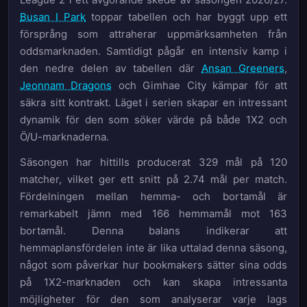
Busan I Park
toppar tabellen och har byggt upp ett
försprång som attraherar uppmärksamheten från
oddsmarknaden. Samtidigt pågår en intensiv kamp i
den nedre delen av tabellen där
Ansan Greeners
,
Jeonnam Dragons
och Gimhae City kämpar för att
säkra sitt kontrakt. Läget i serien skapar en intressant
dynamik för den som söker värde på både 1X2 och
Ö/U-marknaderna.
Säsongen har hittills producerat 329 mål på 120
matcher, vilket ger ett snitt på 2.74 mål per match.
Fördelningen mellan hemma- och bortamål är
remarkabelt jämn med 166 hemmamål mot 163
bortamål. Denna balans indikerar att
hemmaplansfördelen inte är lika uttalad denna säsong,
något som påverkar hur bookmakers sätter sina odds
på 1X2-marknaden och kan skapa intressanta
möjligheter för den som analyserar varje lags