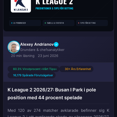
Alexey Andrianov
✓
Grundare & chefsanalytiker
20 min läsning
23 juni 2026
60.3% Vinstprocent «Vårt Tips»
30+ Års Erfarenhet
16,179 Spårade Förutsägelser
K League 2 2026/27: Busan I Park i pole
position med 44 procent spelade
Med 120 av 274 matcher avklarade befinner sig K
League 2 i ett avgörande skede av säsongen 2026/27.