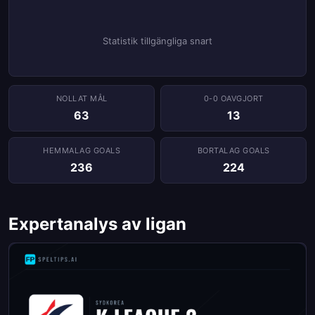
Statistik tillgängliga snart
NOLLAT ​​MÅL
0-0 OAVGJORT
63
13
HEMMALAG GOALS
BORTALAG GOALS
236
224
Expertanalys av ligan