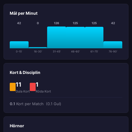
Mål per Minut
42
0
126
125
125
42
0-15'
16-30'
31-45'
46-60'
61-75'
76-90'
Kort & Disciplin
11
1
Gula Kort
Röda Kort
0.1
Kort per Match
(0.1 Gul)
Hörnor