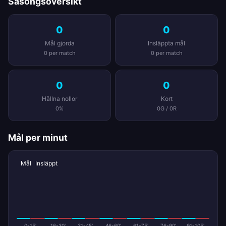
Säsongsöversikt
0
0
Mål gjorda
Insläppta mål
0 per match
0 per match
0
0
Hållna nollor
Kort
0%
0G / 0R
Mål per minut
Mål
Insläppt
0-15'
16-30'
31-45'
46-60'
61-75'
76-90'
91-105'