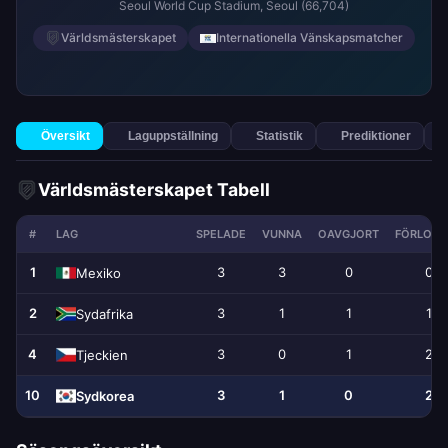
Seoul World Cup Stadium
, Seoul
(66,704)
Världsmästerskapet
Internationella Vänskapsmatcher
Översikt
Laguppställning
Statistik
Prediktioner
Världsmästerskapet Tabell
#
LAG
SPELADE
VUNNA
OAVGJORT
FÖRLORA
1
3
3
0
0
Mexiko
2
3
1
1
1
Sydafrika
4
3
0
1
2
Tjeckien
10
3
1
0
2
Sydkorea