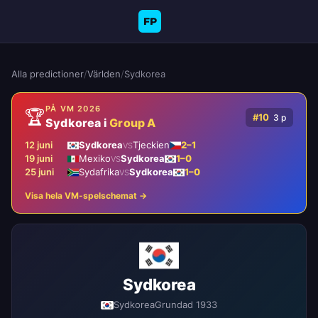
FP
Alla predictioner
/
Världen
/
Sydkorea
PÅ VM 2026
🏆
#10
3 p
Sydkorea i
Group A
12 juni
Sydkorea
Tjeckien
2–1
VS
19 juni
Mexiko
Sydkorea
1–0
VS
25 juni
Sydafrika
Sydkorea
1–0
VS
Visa hela VM-spelschemat →
Sydkorea
Sydkorea
Grundad 1933