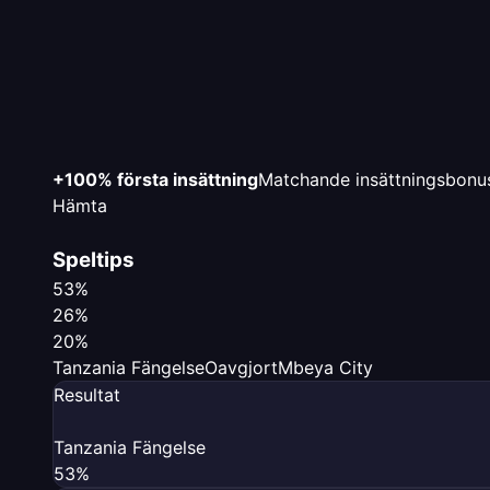
+100% första insättning
Matchande insättningsbonu
Hämta
Speltips
53%
26%
20%
Tanzania Fängelse
Oavgjort
Mbeya City
Resultat
Tanzania Fängelse
53%