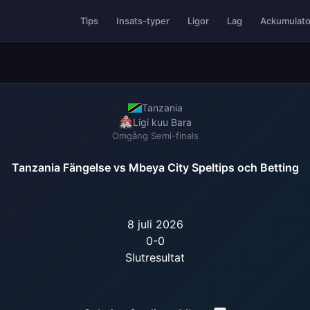
Ackumulato
Tips
Insats-typer
Ligor
Lag
Tanzania
Ligi kuu Bara
Omgång Semi-finals
Tanzania Fängelse vs Mbeya City Speltips och Betting
8 juli 2026
0
-
0
Slutresultat