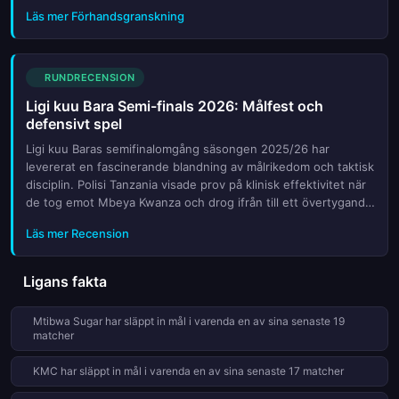
ryggen och formar en spännande jaktdubbel i toppen av det
Läs mer Förhandsgranskning
t...
RUNDRECENSION
Ligi kuu Bara Semi-finals 2026: Målfest och
defensivt spel
Ligi kuu Baras semifinalomgång säsongen 2025/26 har
levererat en fascinerande blandning av målrikedom och taktisk
disciplin. Polisi Tanzania visade prov på klinisk effektivitet när
de tog emot Mbeya Kwanza och drog ifrån till ett övertygande
3-1-resultat. Tre fullträffar på hemmaplan vittnar om e...
Läs mer Recension
Ligans fakta
Mtibwa Sugar har släppt in mål i varenda en av sina senaste 19
matcher
KMC har släppt in mål i varenda en av sina senaste 17 matcher