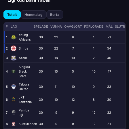
Totalt
Hemmalag
Borta
#
LAG
SPELADE
VUNNA
OAVGJORT
FÖRLORADE
MÅL
SLUTRES
Young
1
30
23
6
1
71
9
Africans
2
Simba
30
22
7
1
54
11
3
Azam
30
18
10
2
46
12
Singida
4
Black
30
15
5
10
47
35
Stars
Tabora
5
30
11
10
9
33
28
United
JKT
6
30
10
12
8
30
33
Tanzania
Pamba
7
30
9
9
12
32
35
Jiji
8
Kustunionen
30
9
9
12
31
37