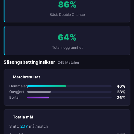
86%
Bäst: Double Chance
64%
Total noggrannhet
Säsongsbettinginsikter
245 Matcher
Matchresultat
46%
Hemmalag
28%
Oavgjort
26%
Borta
Totala mål
Snitt:
2.17
mål/match