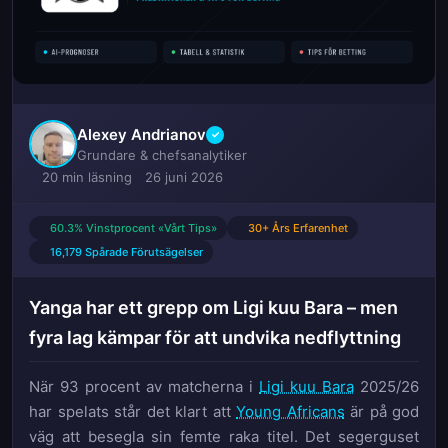
Alexey Andrianov
✓
Grundare & chefsanalytiker
20 min läsning
26 juni 2026
60.3% Vinstprocent «Vårt Tips»
30+ Års Erfarenhet
16,179 Spårade Förutsägelser
Yanga har ett grepp om Ligi kuu Bara – men
fyra lag kämpar för att undvika nedflyttning
När 93 procent av matcherna i
Ligi kuu Bara
2025/26
har spelats står det klart att
Young Africans
är på god
väg att besegla sin femte raka titel. Det segerguset