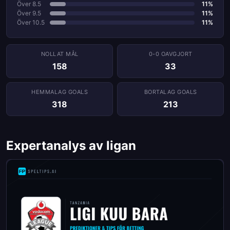
Över 8.5
11%
Över 9.5
11%
Över 10.5
11%
NOLLAT ​​MÅL
0-0 OAVGJORT
158
33
HEMMALAG GOALS
BORTALAG GOALS
318
213
Expertanalys av ligan