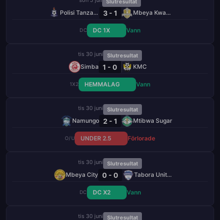
Slutresultat
3 - 1
Polisi Tanzania
Mbeya Kwanza
DC 1X
Vann
DC
tis 30 juni
Slutresultat
1 - 0
Simba
KMC
HEMMALAG
Vann
1X2
tis 30 juni
Slutresultat
2 - 1
Namungo
Mtibwa Sugar
UNDER 2.5
Förlorade
O/U
tis 30 juni
Slutresultat
0 - 0
Mbeya City
Tabora United
DC X2
Vann
DC
tis 30 juni
Slutresultat