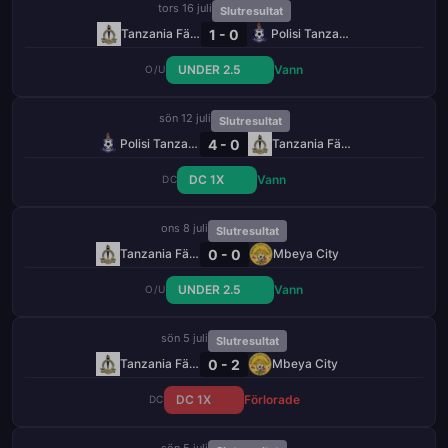
tors 16 juli
Slutresultat
1 - 0
Tanzania Fängelse
Polisi Tanzania
UNDER 2.5
Vann
O/U
sön 12 juli
Slutresultat
4 - 0
Polisi Tanzania
Tanzania Fängelse
DC 1X
Vann
DC
ons 8 juli
Slutresultat
0 - 0
Tanzania Fängelse
Mbeya City
UNDER 2.5
Vann
O/U
sön 5 juli
Slutresultat
0 - 2
Tanzania Fängelse
Mbeya City
DC 1X
Förlorade
DC
sön 5 juli