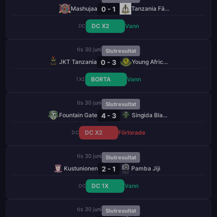
0 - 1
Mashujaa
Tanzania Fängelse
DC X2
Vann
DC
tis 30 juni
Slutresultat
0 - 3
JKT Tanzania
Young Africans
BORTA
Vann
1X2
tis 30 juni
Slutresultat
4 - 3
Fountain Gate
Singida Black Stars
DC X2
Förlorade
DC
tis 30 juni
Slutresultat
2 - 1
Kustunionen
Pamba Jiji
DC 1X
Vann
DC
tis 30 juni
Slutresultat