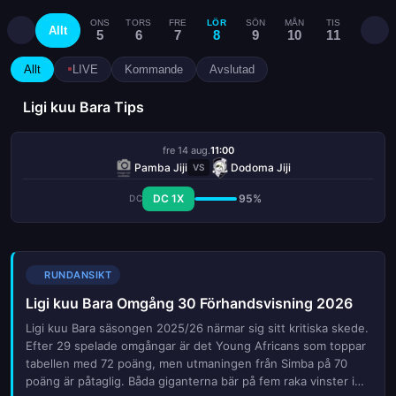
ONS
TORS
FRE
LÖR
SÖN
MÅN
TIS
ONS
Allt
5
6
7
8
9
10
11
12
Allt
LIVE
Kommande
Avslutad
Ligi kuu Bara Tips
fre 14 aug.
11:00
Pamba Jiji
Dodoma Jiji
VS
DC 1X
95%
DC
RUNDANSIKT
Ligi kuu Bara Omgång 30 Förhandsvisning 2026
Ligi kuu Bara säsongen 2025/26 närmar sig sitt kritiska skede.
Efter 29 spelade omgångar är det Young Africans som toppar
tabellen med 72 poäng, men utmaningen från Simba på 70
poäng är påtaglig. Båda giganterna bär på fem raka vinster i