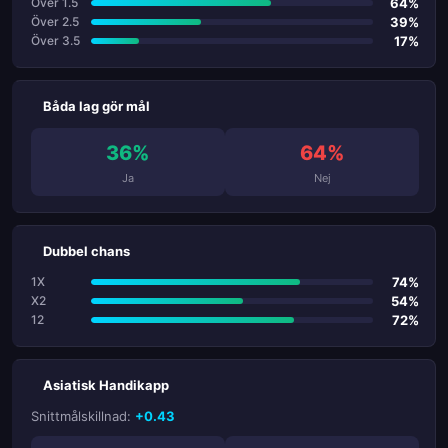
64%
Över 1.5
39%
Över 2.5
17%
Över 3.5
Båda lag gör mål
36%
64%
Ja
Nej
Dubbel chans
74%
1X
54%
X2
72%
12
Asiatisk Handikapp
Snittmålskillnad:
+0.43