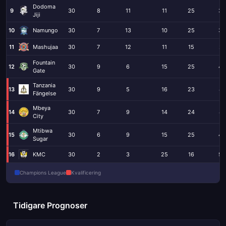
Dodoma
9
30
8
11
11
25
36
Jiji
10
Namungo
30
7
13
10
25
32
11
Mashujaa
30
7
12
11
15
27
Fountain
12
30
9
6
15
25
44
Gate
Tanzania
13
30
9
5
16
23
41
Fängelse
Mbeya
14
30
7
9
14
24
41
City
Mtibwa
15
30
6
9
15
25
48
Sugar
16
KMC
30
2
3
25
16
53
Champions League
Kvalificering
Tidigare Prognoser