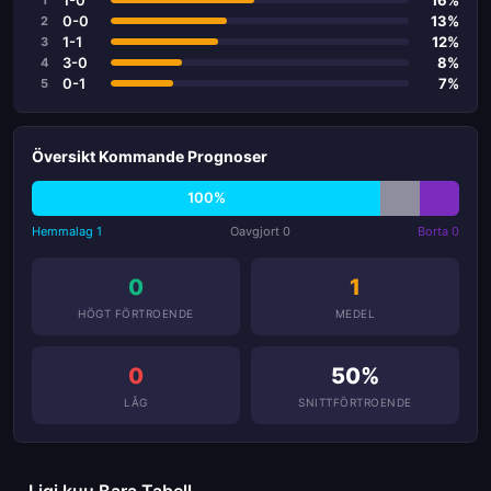
1
0-0
13%
2
1-1
12%
3
3-0
8%
4
0-1
7%
5
Översikt Kommande Prognoser
100%
Hemmalag 1
Oavgjort 0
Borta 0
0
1
HÖGT FÖRTROENDE
MEDEL
0
50%
LÅG
SNITTFÖRTROENDE
Ligi kuu Bara Tabell