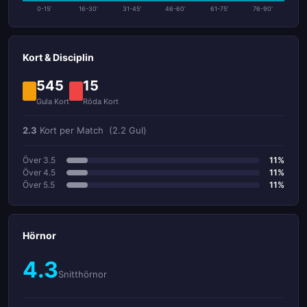
0-15'
16-30'
31-45'
46-60'
61-75'
76-90'
Kort & Disciplin
545
15
Gula Kort
Röda Kort
2.3
Kort per Match
(2.2 Gul)
Över 3.5
11%
Över 4.5
11%
Över 5.5
11%
Hörnor
4.3
Snitthörnor