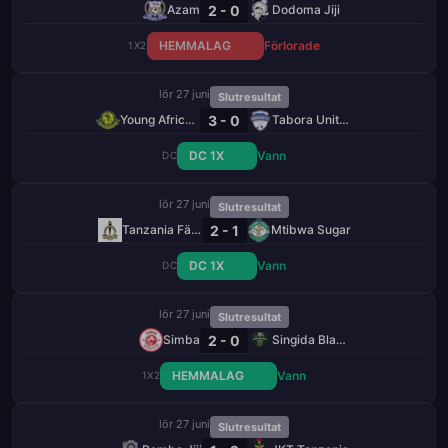
2 - 0
Azam
Dodoma Jiji
HEMMALAG
Förlorade
1X2
lör 27 juni
Slutresultat
3 - 0
Young Africans
Tabora United
DC 1X
Vann
DC
lör 27 juni
Slutresultat
2 - 1
Tanzania Fängelse
Mtibwa Sugar
DC 1X
Vann
DC
lör 27 juni
Slutresultat
2 - 0
Simba
Singida Black Stars
HEMMALAG
Vann
1X2
lör 27 juni
Slutresultat