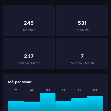
245
531
Matcher
Totala mål
2.17
7
Snittmål / Match
Max mål / Match
Mål per Minut
73
66
125
69
91
107