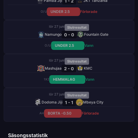
1 - 2
Pamba Jiji
JKT Tanzania
UNDER 2.5
Förlorade
O/U
lör 27 juni
Slutresultat
0 - 0
Namungo
Fountain Gate
UNDER 2.5
Vann
O/U
lör 27 juni
Slutresultat
2 - 0
Mashujaa
KMC
HEMMALAG
Vann
1X2
lör 27 juni
Slutresultat
1 - 1
Dodoma Jiji
Mbeya City
BORTA -0.50
Förlorade
AH
Säsongsstatistik