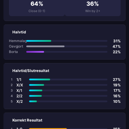
64%
36%
Close (0-1)
Win by 2+
Halvtid
31%
Hemmalag
47%
Oavgjort
22%
Borta
Halvtid/Slutresultat
1/1
27%
1
X/X
19%
2
X/1
17%
3
2/2
16%
4
X/2
10%
5
Korrekt Resultat
1-0
16%