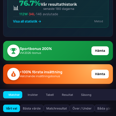
76.7%
Vår resultathistorik
📊
senaste 180 dagarna
112W
·
34L
·
146 avslutade
Visa all statistik →
Metod
Sportbonus 200%
Hämta
VM 2026-bonus
+100% första insättning
Hämta
Matchande insättningsbonus
Matcher
Insikter
Tabell
Resultat
Säsong
Vårt val
Bästa värde
Matchresultat
Över / Under
Båda gör må