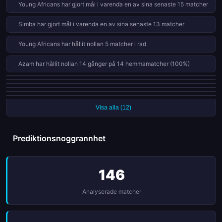
Young Africans har gjort mål i varenda en av sina senaste 15 matcher
Simba har gjort mål i varenda en av sina senaste 13 matcher
Young Africans har hållit nollan 5 matcher i rad
Azam har hållit nollan 14 gånger på 14 hemmamatcher (100%)
Simba har vunnit sina senaste 5 ligamatcher
Young Africans har vunnit sina senaste 5 ligamatcher
Mtibwa Sugar har förlorat sina senaste 5 ligamatcher
KMC har förlorat sina senaste 5 ligamatcher
Simba har hållit nollan 4 matcher i rad
Azam har hållit nollan 22 gånger på 27 matcher (81%)
Visa alla (12)
Prediktionsnoggrannhet
146
Analyserade matcher