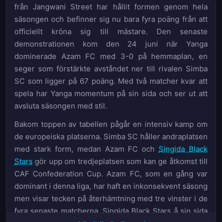
från Jangwani Street har hållit formen genom hela
säsongen och befinner sig nu bara fyra poäng från att
officiellt kröna sig till mästare. Den senaste
demonstrationen kom den 24 juni när Yanga
dominerade Azam FC med 3-0 på hemmaplan, en
seger som förstärkte avståndet ner till rivalen Simba
SC som ligger på 67 poäng. Med två matcher kvar att
spela har Yanga momentum på sin sida och ser ut att
avsluta säsongen med stil.
Bakom toppen av tabellen pågår en intensiv kamp om
de europeiska platserna. Simba SC håller andraplatsen
med stark form, medan Azam FC och
Singida Black
Stars
gör upp om tredjeplatsen som kan ge åtkomst till
CAF Confederation Cup. Azam FC, som en gång var
dominant i denna liga, har haft en inkonsekvent säsong
men visar tecken på återhämtning med tre vinster i de
fyra senaste matcherna. Singida Black Stars å sin sida