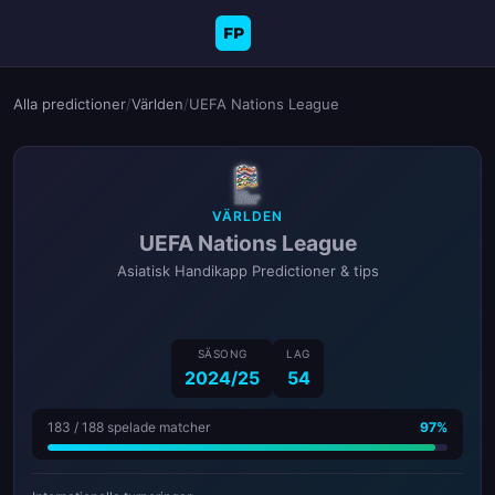
FP
Alla predictioner
/
Världen
/
UEFA Nations League
VÄRLDEN
UEFA Nations League
Asiatisk Handikapp Predictioner & tips
SÄSONG
LAG
2024/25
54
183 / 188 spelade matcher
97%