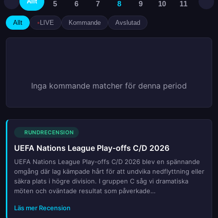
Allt
5
6
7
8
9
10
11
12
Allt
LIVE
Kommande
Avslutad
Inga kommande matcher för denna period
RUNDRECENSION
UEFA Nations League Play-offs C/D 2026
UEFA Nations League Play-offs C/D 2026 blev en spännande
omgång där lag kämpade hårt för att undvika nedflyttning eller
säkra plats i högre division. I gruppen C såg vi dramatiska
möten och oväntade resultat som påverkade
tabellpositionerna kraftigt. Gruppen D var likaså intensiv med
Läs mer Recension
starka prestationer från flera nationer. Matcherna visade på