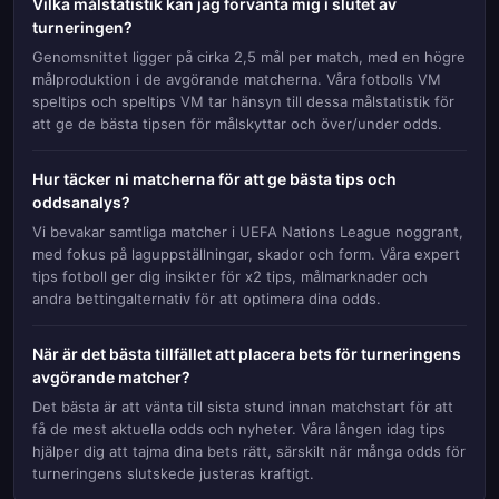
Vilka målstatistik kan jag förvänta mig i slutet av
turneringen?
En annan intressant trend är den geografiska
Genomsnittet ligger på cirka 2,5 mål per match, med en högre
spridningen av framgångar. Medan traditionella makter
målproduktion i de avgörande matcherna. Våra fotbolls VM
som
Tyskland
, Spanien,
Frankrike
och
Portugal
speltips och speltips VM tar hänsyn till dessa målstatistik för
fortfarande visar styrka, har vi sett överraskande
att ge de bästa tipsen för målskyttar och över/under odds.
insatser från mindre favoriter som
Nederländerna
och
Tjeckien. Speciellt Tjeckien, som slutade i topp av sin
Hur täcker ni matcherna för att ge bästa tips och
oddsanalys?
grupp förra säsongen, har börjat visa tecken på att vara
Vi bevakar samtliga matcher i UEFA Nations League noggrant,
ett stabilt lag med tydligt defensivt fokus. Dessa
med fokus på laguppställningar, skador och form. Våra expert
utvecklingar ger bettingmarknaderna nya möjligheter
tips fotboll ger dig insikter för x2 tips, målmarknader och
att hitta värde på långsiktiga marknader och
andra bettingalternativ för att optimera dina odds.
specialmarknader.
När är det bästa tillfället att placera bets för turneringens
Sammanfattningsvis är säsongsstarten i UEFA Nations
avgörande matcher?
League 2025/2026 en guldgruva för den som vill
Det bästa är att vänta till sista stund innan matchstart för att
analysera trender, förstå taktiska skiften och förutse
få de mest aktuella odds och nyheter. Våra lången idag tips
vilka lag som sannolikt kommer att dominera längre
hjälper dig att tajma dina bets rätt, särskilt när många odds för
fram. Rätt insikter i detta skede kan ge en betydande
turneringens slutskede justeras kraftigt.