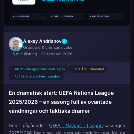
Alexey Andrianov
✓
Grundare & chefsanalytiker
5 min läsning
25 februari 2026
60.3% Vinstprocent «Vårt Tips»
30+ Års Erfarenhet
16,179 Spårade Förutsägelser
En dramatisk start: UEFA Nations League
2025/2026 – en säsong full av oväntade
vändningar och taktiska dramer
Den pågående
UEFA Nations League
-säsongen
2025/2026 har visat sig vara ett verkligt test för de