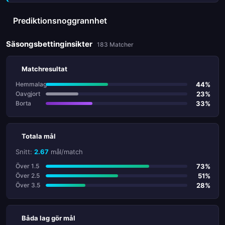
stora skillnader i nivå och vilja att nå målen. De mest
framträdande lagen tog sina chanser och skapade en
Prediktionsnoggrannhet
spännande slutfasad till turneringen. Detta var en avgörande
omgång för många lag som strävade efter att bevara sin plats i
högre division.
Säsongsbettinginsikter
183 Matcher
Matchresultat
44%
Hemmalag
23%
Oavgjort
33%
Borta
Totala mål
Snitt:
2.67
mål/match
73%
Över 1.5
51%
Över 2.5
28%
Över 3.5
Båda lag gör mål