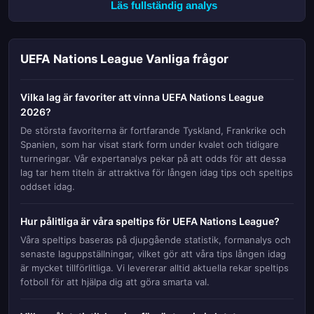
Läs fullständig analys
som ett mellansteg mellan nationella kval och slutspel,
men den fungerar också som en värdefull indikator för
form, taktik och lagkemi. För bettinganalytiker är den
UEFA Nations League Vanliga frågor
här tiden perfekt för att identifiera värde i odds,
baserat på tidiga prestationer, lagens taktiska
inriktningar och spelarnas individuella form.
Vilka lag är favoriter att vinna UEFA Nations League
2026?
En av de mest anmärkningsvärda aspekterna av den
De största favoriterna är fortfarande Tyskland, Frankrike och
här säsongen är den ökade taktiska variationen. Med
Spanien, som har visat stark form under kvalet och tidigare
flera av de största nationerna som experimenterar med
turneringar. Vår expertanalys pekar på att odds för att dessa
olika formations- och spelstilar, har vi sett en ökning av
lag tar hem titeln är attraktiva för lången idag tips och speltips
oddset idag.
högpressande spel, snabba omställningar och en mer
avancerad användning av dataanalys i taktiken. Detta
Hur pålitliga är våra speltips för UEFA Nations League?
skifte kan ge avtryck på matchresultat och därmed på
Våra speltips baseras på djupgående statistik, formanalys och
bettingmarknaderna, särskilt i målmarknader och
senaste laguppställningar, vilket gör att våra tips lången idag
över/under-insatser. Det är också tydligt att vissa lag
är mycket tillförlitliga. Vi levererar alltid aktuella rekar speltips
har förbättrat sin defensiv markant jämfört med
fotboll för att hjälpa dig att göra smarta val.
föregående säsong, vilket påverkar sannolikheten för
låga målantal och nil-nil resultat.