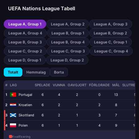
UEFA Nations League Tabell
League A, Group 1
League A, Group 2
League A, Group 3
League A, Group 4
League B, Group 1
League B, Group 2
League B, Group 3
League B, Group 4
League C, Group 1
League C, Group 2
League C, Group 3
League C, Group 4
League D, Group 1
League D, Group 2
Totalt
Hemmalag
Borta
#
LAG
SPELADE
VUNNA
OAVGJORT
FÖRLORADE
MÅL
SLUTRES
1
Portugal
6
4
2
0
13
5
2
Kroatien
6
2
2
2
8
8
3
Skottland
6
2
1
3
7
8
4
Polen
6
1
1
4
9
16
Kvalificering