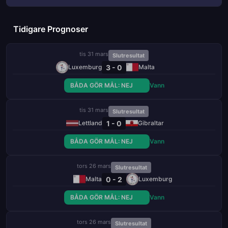
Tidigare Prognoser
tis 31 mars
Slutresultat
3 - 0
Luxemburg
Malta
BÅDA GÖR MÅL: NEJ
Vann
tis 31 mars
Slutresultat
1 - 0
Lettland
Gibraltar
BÅDA GÖR MÅL: NEJ
Vann
tors 26 mars
Slutresultat
0 - 2
Malta
Luxemburg
BÅDA GÖR MÅL: NEJ
Vann
tors 26 mars
Slutresultat