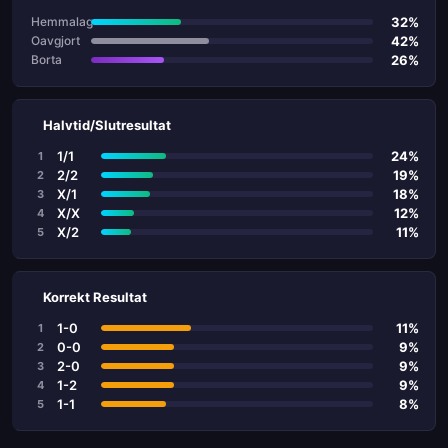
32%
Hemmalag
42%
Oavgjort
26%
Borta
Halvtid/Slutresultat
1/1
24%
1
2/2
19%
2
X/1
18%
3
X/X
12%
4
X/2
11%
5
Korrekt Resultat
1-0
11%
1
0-0
9%
2
2-0
9%
3
1-2
9%
4
1-1
8%
5