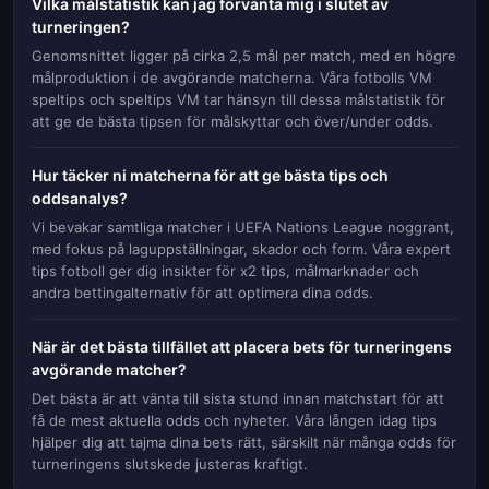
Vilka målstatistik kan jag förvänta mig i slutet av
turneringen?
En annan intressant trend är den geografiska
Genomsnittet ligger på cirka 2,5 mål per match, med en högre
spridningen av framgångar. Medan traditionella makter
målproduktion i de avgörande matcherna. Våra fotbolls VM
som
Tyskland
, Spanien,
Frankrike
och
Portugal
speltips och speltips VM tar hänsyn till dessa målstatistik för
fortfarande visar styrka, har vi sett överraskande
att ge de bästa tipsen för målskyttar och över/under odds.
insatser från mindre favoriter som
Nederländerna
och
Tjeckien. Speciellt Tjeckien, som slutade i topp av sin
Hur täcker ni matcherna för att ge bästa tips och
oddsanalys?
grupp förra säsongen, har börjat visa tecken på att vara
Vi bevakar samtliga matcher i UEFA Nations League noggrant,
ett stabilt lag med tydligt defensivt fokus. Dessa
med fokus på laguppställningar, skador och form. Våra expert
utvecklingar ger bettingmarknaderna nya möjligheter
tips fotboll ger dig insikter för x2 tips, målmarknader och
att hitta värde på långsiktiga marknader och
andra bettingalternativ för att optimera dina odds.
specialmarknader.
När är det bästa tillfället att placera bets för turneringens
Sammanfattningsvis är säsongsstarten i UEFA Nations
avgörande matcher?
League 2025/2026 en guldgruva för den som vill
Det bästa är att vänta till sista stund innan matchstart för att
analysera trender, förstå taktiska skiften och förutse
få de mest aktuella odds och nyheter. Våra lången idag tips
vilka lag som sannolikt kommer att dominera längre
hjälper dig att tajma dina bets rätt, särskilt när många odds för
fram. Rätt insikter i detta skede kan ge en betydande
turneringens slutskede justeras kraftigt.