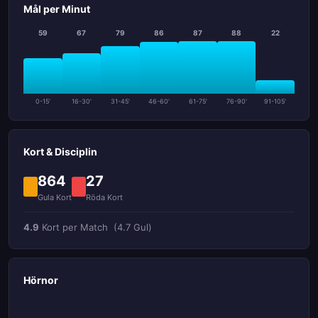
Mål per Minut
59
67
79
86
87
88
22
0-15'
16-30'
31-45'
46-60'
61-75'
76-90'
91-105'
Kort & Disciplin
864
27
Gula Kort
Röda Kort
4.9
Kort per Match
(4.7 Gul)
Hörnor