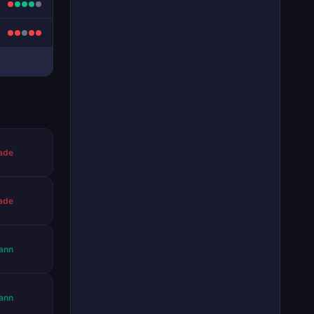
rade
rade
ann
ann