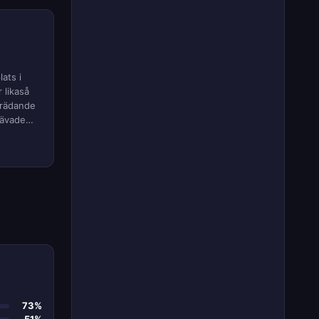
ats i
 likaså
mträdande
rävade
73%