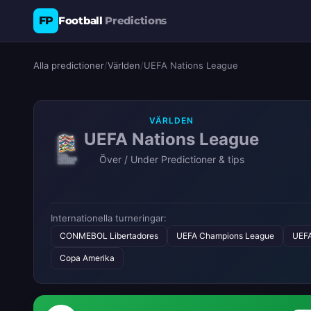
FP
Football
Predictions
Alla predictioner
/
Världen
/
UEFA Nations League
VÄRLDEN
UEFA Nations League
Över / Under Predictioner & tips
Internationella turneringar:
CONMEBOL Libertadores
UEFA Champions League
UEFA
Copa Amerika