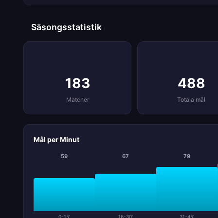
Säsongsstatistik
183
488
Matcher
Totala mål
Mål per Minut
59
67
79
0-15'
16-30'
31-45'