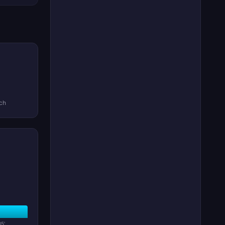
ch
5'