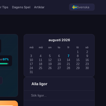
r Tips
Dagens Spel
Artiklar
Svenska
augusti 2026
må
må
on
to
fr
lö
sö
1
2
3
4
5
6
7
8
9
her
97%
10
11
12
13
14
15
16
17
18
19
20
21
22
23
24
25
26
27
28
29
30
31
Alla ligor