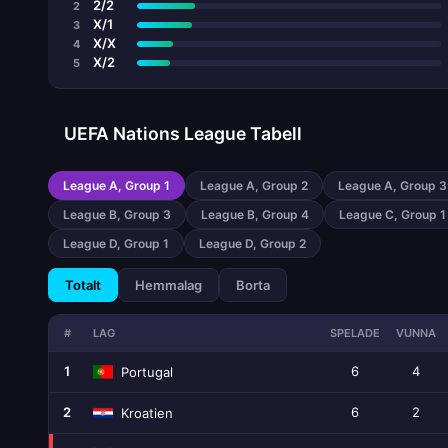
2/2
2
X/1
3
X/X
4
X/2
5
UEFA Nations League Tabell
League A, Group 1
League A, Group 2
League A, Group 3
League B, Group 3
League B, Group 4
League C, Group 1
League D, Group 1
League D, Group 2
Totalt
Hemmalag
Borta
#
LAG
SPELADE
VUNNA
1
6
4
Portugal
2
6
2
Kroatien