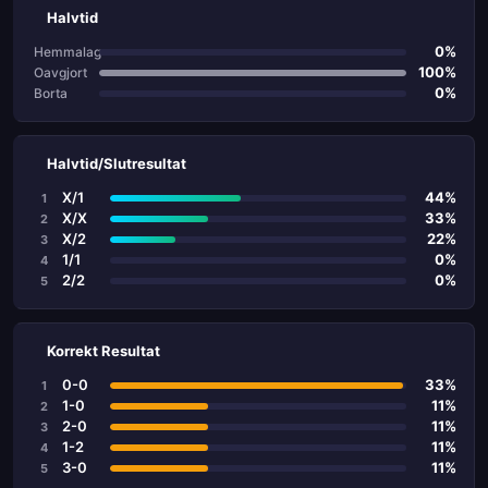
Halvtid
0%
Hemmalag
100%
Oavgjort
0%
Borta
Halvtid/Slutresultat
X/1
44%
1
X/X
33%
2
X/2
22%
3
1/1
0%
4
2/2
0%
5
Korrekt Resultat
0-0
33%
1
1-0
11%
2
2-0
11%
3
1-2
11%
4
3-0
11%
5