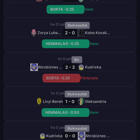
BORTA -0.25
Vann
fre 31 juli
Slutresultat
2 - 0
Zorya Luhansk
Kolos Kovalivka
HEMMALAG -0.25
Vann
tis 9 juni
Str.
2 - 2
Ahrobiznes Volochysk
Kudrivka
BORTA -0.25
Förlorade
tis 9 juni
Slutresultat
1 - 0
Livyi Bereh
Oleksandria
HEMMALAG -0.50
Vann
fre 5 juni
Slutresultat
0 - 0
Kudrivka
Ahrobiznes Volochysk