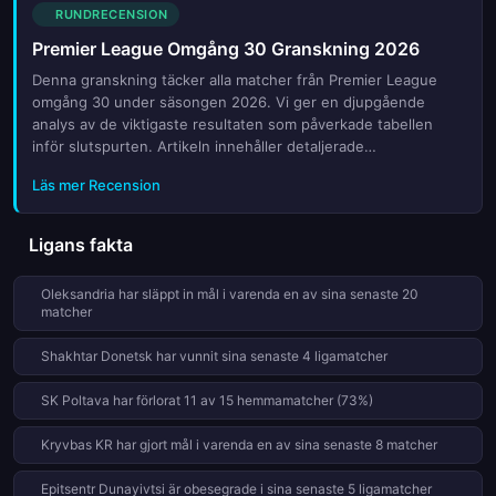
toppstriden eller kampen mot nedflyttning är denna vecka
RUNDRECENSION
avgörande. Få med dig alla nyckelfaktorer och expertanalyser
Premier League Omgång 30 Granskning 2026
som hjälper dig att förstå vad som står på spel när whistlet
går. Missa inte chansen att få full koll på det som väntar i den
Denna granskning täcker alla matcher från Premier League
engelska fotbollens högsta division under denna kritiska fas
omgång 30 under säsongen 2026. Vi ger en djupgående
av säsongen.
analys av de viktigaste resultaten som påverkade tabellen
inför slutspurten. Artikeln innehåller detaljerade
sammanfattningar av varje match, höjdpunkter och avgörande
Läs mer Recension
ögonblick som definierade omgången. Vi undersöker hur
lagens prestationer har format kampen om titeln, Europa-
placeringarna samt striden för att undvika nedflyttningen. Vår
Ligans fakta
expertkommentar belyser taktiska beslut, individuella
stjärnprestationer och statistiska trender som framträdde
Oleksandria har släppt in mål i varenda en av sina senaste 20
under denna kritiska fas av säsongen. Läs vidare för att få full
matcher
koll på vad som hände på planen och vad det betyder för
framtida matcher i den engelska toppdivisionen.
Shakhtar Donetsk har vunnit sina senaste 4 ligamatcher
SK Poltava har förlorat 11 av 15 hemmamatcher (73%)
Kryvbas KR har gjort mål i varenda en av sina senaste 8 matcher
Epitsentr Dunayivtsi är obesegrade i sina senaste 5 ligamatcher