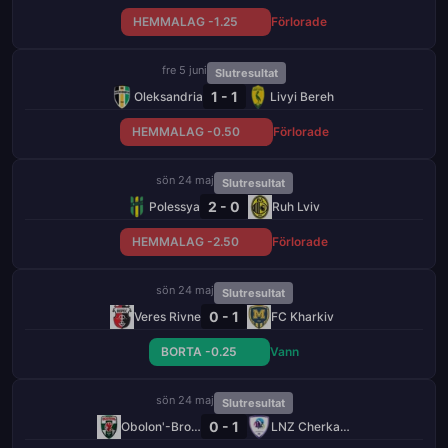
HEMMALAG -1.25
Förlorade
fre 5 juni
Slutresultat
1 - 1
Oleksandria
Livyi Bereh
HEMMALAG -0.50
Förlorade
sön 24 maj
Slutresultat
2 - 0
Polessya
Ruh Lviv
HEMMALAG -2.50
Förlorade
sön 24 maj
Slutresultat
0 - 1
Veres Rivne
FC Kharkiv
BORTA -0.25
Vann
sön 24 maj
Slutresultat
0 - 1
Obolon'-Brovar
LNZ Cherkasy