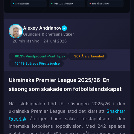
Alexey Andrianov
✓
Grundare & chefsanalytiker
20 min läsning
24 juni 2026
60.3% Vinstprocent «Vårt Tips»
30+ Års Erfarenhet
16,179 Spårade Förutsägelser
Ukrainska Premier League 2025/26: En
säsong som skakade om fotbollslandskapet
När slutsignalen ljöd för säsongen 2025/26 i den
ukrainska Premier League stod det klart att
Shakhtar
Donetsk
återigen hade säkrat förstaplatsen i den
inhemska fotbollens toppdivision. Med 242 spelade
matcher och totalt 617 gjorda mål avrundades en