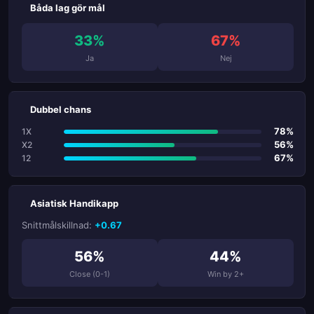
Båda lag gör mål
33%
67%
Ja
Nej
Dubbel chans
78%
1X
56%
X2
67%
12
Asiatisk Handikapp
Snittmålskillnad:
+0.67
56%
44%
Close (0-1)
Win by 2+