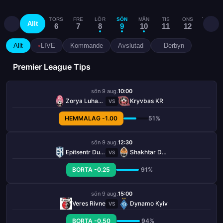
TORS
FRE
LÖR
SÖN
MÅN
TIS
ONS
TORS
Allt
6
7
8
9
10
11
12
13
Allt
LIVE
Kommande
Avslutad
Derbyn
Premier League Tips
sön 9 aug.
10:00
Zorya Luhansk
Kryvbas KR
VS
HEMMALAG -1.00
51%
sön 9 aug.
12:30
Epitsentr Dunayivtsi
Shakhtar Donetsk
VS
BORTA -0.25
91%
sön 9 aug.
15:00
Veres Rivne
Dynamo Kyiv
VS
BORTA -0.50
94%