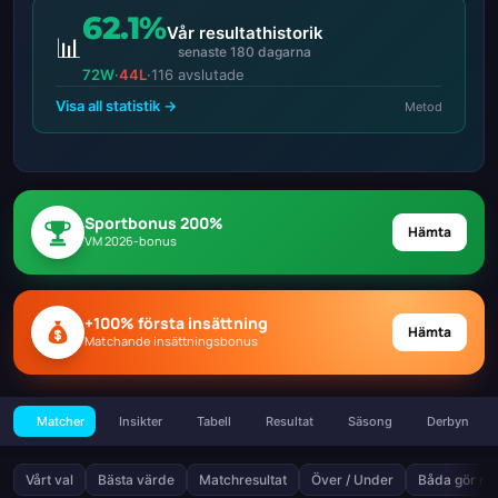
62.1%
Vår resultathistorik
📊
senaste 180 dagarna
72W
·
44L
·
116 avslutade
Visa all statistik →
Metod
Sportbonus 200%
Hämta
VM 2026-bonus
+100% första insättning
Hämta
Matchande insättningsbonus
Matcher
Insikter
Tabell
Resultat
Säsong
Derbyn
Vårt val
Bästa värde
Matchresultat
Över / Under
Båda gör må