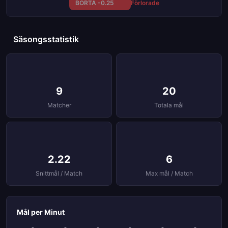
BORTA -0.25
Förlorade
Säsongsstatistik
9
20
Matcher
Totala mål
2.22
6
Snittmål / Match
Max mål / Match
Mål per Minut