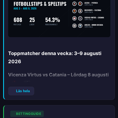
värderas till 81 procents sannolikhet, vilket motsvarar ett
ett underdoglag försöker neutralisera en
av de högsta förtroendetalen i dagens spelpotts. Detta
kvalitetsmässigt överlägsen motståndare genom att
reflekterar den enorma klasskillnaden mellan de två lagen,
där Zagreb regelbundet spelar gruppspel i Europas
bryta spel istället för att vinna dueller.
främsta klubbturnering och har en etablerad europeisk
Den colombianska Primera A-ochten mellan Llaneros
rutin som det litauiska motståndet saknar. Målspelet
och
Fortaleza FC
erbjuder det högsta tröskelvärdet
sticker ut som den mest intressanta sekundära
med O/U 4.5 och 65 procents konfidens. Med jämna
marknaden. O/U-linjen på över 2.5 mål har 60 procents
odds för båda sidor – hemma 1.77 mot borta 3.16 och
stöd, vilket skapar en subtil spänning kring om Zagreb
Toppmatcher denna vecka: 3–9 augusti
oavgjort till 3.1 – pekar bookmakern mot en jämn
kommer att dominera offensivt eller om hemmalaget väljer
2026
en mer kontrollerad strategi. Ett målsnitt som överskrider
tillställning. Tätt matchade lag i sydamerikansk fotbolll
2.5 per match är inte givet när ett lag möter ett kvalitativt
genererar ofta fler varningar än genomsnittet
underläge och förväntas ta ledningen tidigt. BTTS-
Vicenza Virtus vs Catania – Lördag 8 augusti
eftersom spelarna kompenserar teknisk
marknaden visar 63 procents sannolikhet för nej, vilket
underlägsenhet med tufft ingripande och strategiska
antyder att Zagreb troligen håller nollan bakåt medan
I en fjärde omgång av Coppa Italia möts två
fouls för att bryta motståndarnas tempo.
Läs hela
Kauno Žalgiris får svårt att skapa farliga chanser.
lag som avslutade föregående säsong som serieledare i
Kombinationen av ett starkt hemmalag och ett gästande
I argentinska
Liga Profesional
möts
Central Cordoba
sina respektive divisioner. Vicenza Virtus, rankat etta i sin
lag som inte förväntas pricka nätet skapar en spelbar
de Santiago
och San Lorenzo med ett O/U 4.5 till 64
liga, förväntas ställa upp med en kompakt 4-3-1-2
dynamik för den som söker lägre risk. Vårt spel:
Dinamo
procents konfidens. Den argentinska ligan har
formation som maximera kontringsspelet på hemmaplan.
BETTINGGUIDE
Zagreb vinner i 1X2
till 81 procents konfidens.
Dinamo
historiskt sett högre snitt gällande gula kort än många