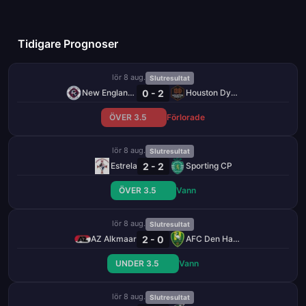
Tidigare Prognoser
lör 8 aug.
Slutresultat
0 - 2
New England Revolution
Houston Dynamo
ÖVER 3.5
Förlorade
lör 8 aug.
Slutresultat
2 - 2
Estrela
Sporting CP
ÖVER 3.5
Vann
lör 8 aug.
Slutresultat
2 - 0
AZ Alkmaar
AFC Den Haag
UNDER 3.5
Vann
lör 8 aug.
Slutresultat