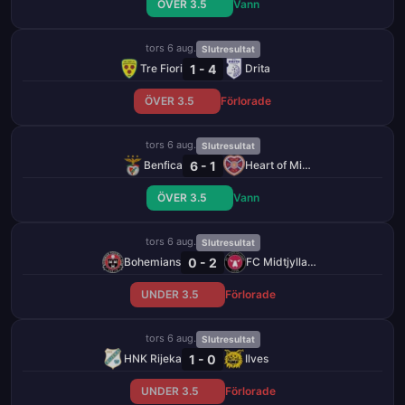
ÖVER 3.5
Vann
tors 6 aug.
Slutresultat
1 - 4
Tre Fiori
Drita
ÖVER 3.5
Förlorade
tors 6 aug.
Slutresultat
6 - 1
Benfica
Heart of Midlothian
ÖVER 3.5
Vann
tors 6 aug.
Slutresultat
0 - 2
Bohemians
FC Midtjylland
UNDER 3.5
Förlorade
tors 6 aug.
Slutresultat
1 - 0
HNK Rijeka
Ilves
UNDER 3.5
Förlorade