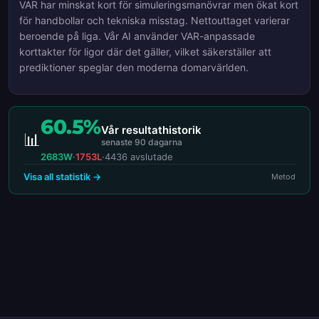
med 39% sannolikhet.
Central Cordoba de Santiago vs San
VAR har minskat kort för simuleringsmanövrar men ökat kort
till en farlig motståndare.
mellan olika undermarknader och när de är mest lämpliga
för handbollar och tekniska misstag. Nettouttaget varierar
Lorenzo
. DBU Pokalen bjuder på tre jämna möten där
att spela.
1X2: 2 med 48% konfidens. O/U: under 2,5 med 51%
beroende på liga. Vår AI använder VAR-anpassade
hemmalagen i Hobro, Naestved och Nykobing FC alla har
konfidens. BTTS: ja med 53% konfidens.
korttakter för ligor där det gäller, vilket säkerställer att
50% chans enligt modellen.
Hobro vs Vendsyssel FF
,
Sammanlagda Kort Över/Unders
prediktioner speglar den moderna domarvärlden.
Naestved vs Hvidovre
och
Nykobing FC vs B 93
är alla
H2H: 1-0-1, genomsnitt 2,0 mål.
Totalt kort Över/Under mål är en vanlig undermarknad där
värda att bevaka för den som söker värdetipset.
spelare satsar på om totalt antal kort i en match kommer att
PAOK – Anderlecht
vara över eller under en specifik gräns. Gränsen kan variera
Sammanfattning
60.5%
Vår resultathistorik
från 1.5 till 5.5 beroende på matchens nivå och spelarnas
📊
PAOK vs Anderlecht
senaste 90 dagarna
Med 38 matcher på tisdagens lunchmeny erbjuder
agerande. Vårt AI system beräknar den förväntade
2683W
·
1753L
·
4436 avslutade
modellen en hemmavinstfrekvens på 58%, ett BTTS-snitt
mängden kort genom att analysera tidigare matcher,
PAOK från Grekland möter belgiska Anderlecht i ett Europa
på 45% och ett O/U-snitt på 42%. Tre matcher har
Visa all statistik →
Metod
spelares karaktär och spelstil. Denna marknad är särskilt
League möte där hemmalaget rankas tredje i den grekiska
identifierats med hög konfidens. Vårt modells facit över de
intressant i matcher mellan två aggressiva lag där det är
ligan och Anderlecht fjärde i den belgiska. PAOK har byggt
senaste 90 dagarna och 4833 speltips stärker
vanligt att få många kort. Oddsarna för denna marknad
upp ett starkt lag kring sin kreativa mittfält och spelarna i
trovärdigheten: 1X2 nådde 50,3%, DC 79,2%, O/U 59,4%
ligger ofta mellan 1.80 och 2.20, men kan variera beroende
framkant. Anderlecht har under säsongen visat kapacitet
och BTTS 55,6%, medan headline picks landade på 61,2%.
på situationen. Den är lämplig för spelare som föredrar att
att skapa målchanser men har haft inkonsekvent defensiv.
satsa på helhetsbilden snarare än på enskilda spelare eller
Läs mer om vår träffsäkerhet
Mötet förväntas bli målrikt med tanke på lagens
lag.
spelsystem.
Lag Kort Över/Unders
1X2: 1 med 54% konfidens. O/U: över 2,5 med 50%