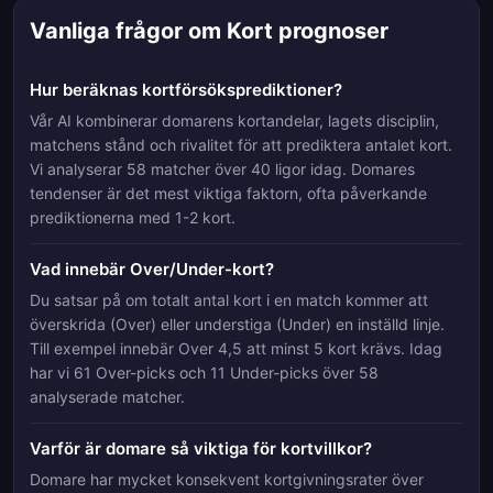
hemmavinstoddset på 1,09 antyder en ensidig match
prestationer, domarkonstens stil och hur intensiva matcher
Den mest konkreta observationen är dock avsaknaden av
Tisdagens UEFA Champions League-
Vanliga frågor om Kort prognoser
där det passiva laget förmodligen inte skapar samma
mellan rivaler brukar vara.
lag på tre eller fler raka vinster – ingen trupp i det aktuella
kvalmöte är veckans mest visade parti. Båda lagen
spänning som leder till kortutdelning.
urvalet uppvisar momentum i form av segerserier. Detta
Kortförsäkring är populärt bland spelare eftersom den ger
representerar sina nationella ligor som serieledare och
bryter mot den normala kopplingen där hög
Hur beräknas kortförsöksprediktioner?
en tydlig och enkel form av betting med relativt snabba
besitter erfarenhet från europeiska tävlingssammanhang.
Slutsats
hemmaprocent brukar sammanfalla med formstarka lag.
Vår AI kombinerar domarens kortandelar, lagets disciplin,
resultat. Vårt AI har analyserat 139 matcher och 40 liga för
Hapoel Beer Sheva förväntas nyttja hemmaplanens fördel
Istället tyder siffrorna på en jämnare konkurrensbild där
matchens stånd och rivalitet för att prediktera antalet kort.
Analysen av 15 matcher visar tydliga mönster i O/U-
att identifiera mönster och möjliga värdetillfällen. Genom att
med aggressivt presspel, medan FK Crvena Zvezda kan
individuella matchanalyser bör väga tyngre än generella
Vi analyserar 58 matcher över 40 ligor idag. Domares
använda avancerade algoritmer kan vår modell upptäcka
marknaden för gula kort. Genom att kombinera
förlita sig på rutin och disciplin i defensiven. Oddsen ger
trender. För den som söker ett spelvärde kan 1X2 på
tendenser är det mest viktiga faktorn, ofta påverkande
osynliga relationer mellan olika variabler, till exempel hur en
historisk statistik med aktuella trupplägen och
bortaseger 51% sannolikhet medan O/U 2.5-måttet på 54%
hemmafavoriter i jämna möten erbjuda bättre odds än den
prediktionerna med 1-2 kort.
viss domare tenderar att visa kort i vissa situationer. Detta
spelscheman kan vi identifiera värde där bookmakers
confidence indikerar en öppen historia med minst tre mål.
aggregerade 58-procentaren antyder, eftersom
ger spelare en konkurrensfördel genom att ta fram
BTTS-statistiken på 56% confidence stödjer scenariot med
odds inte fullt ut speglar matchens förväntade
bookmakers inte fullt ut prissätter den strukturella
Vad innebär Over/Under-kort?
prediktioner som inte alltid syns i vanliga odds. För spelare
mål från båda sidor. Fullständig kvalificeringstips finns i
intensitet. Matcher där ett defensivt hemmalag möter
hemmafördelen i dessa cupformat.
som söker efter ett enklare sätt att satsa på fotboll är detta
Du satsar på om totalt antal kort i en match kommer att
Hapoel Beer Sheva vs FK Crvena Zvezda
analys.
ett aggressivt bortalag, eller vice versa, erbjuder
en attraktiv alternativmarknad.
överskrida (Over) eller understiga (Under) en inställd linje.
särskilda möjligheter.
Dagens 1X2- och O/U-tips från Europas
Till exempel innebär Over 4,5 att minst 5 kort krävs. Idag
Ascoli – Potenza
Denna marknad passar både nybörjare och erfarna spelare,
cupkval
har vi 61 Over-picks och 11 Under-picks över 58
Gula kort förblir dock oförutsägbara händelser som
eftersom den kräver enkel förståelse men också utrymme
analyserade matcher.
Ascoli vs Potenza
påverkas av domarens bedömning och spelets flöde.
I kvällens Champions League-kval framträder flera tydliga
för djupare analys. Odds varierar vanligtvis mellan 1.80 och
Vi rekommenderar att spelare sprider risken över flera
mönster.
Slovan Bratislava
har byggt upp momentum i
2.20, vilket gör det lämpligt för både små och större
Varför är domare så viktiga för kortvillkor?
Ascoli avslutar säsongen som serieledare i Serie B medan
tidigare omgångar och presenterar sig som det starkaste
matcher och endast satsar med medel de har råd att
insatser. Nybörjare kan börja med enkel bets på över/under,
Potenza placerade sig på tionde plats i Serie C. Ascolis
Domare har mycket konsekvent kortgivningsrater över
bortanalternativet i
Hapoel Beer Sheva
-gruppen med 52%
medan avancerade spelare kan kombinera det med andra
förlora.