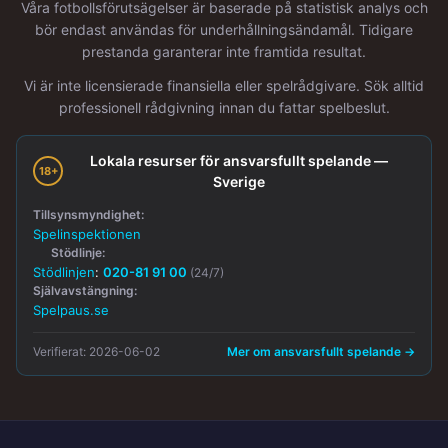
Röd Kort i Match
Våra fotbollsförutsägelser är baserade på statistisk analys och
bör endast användas för underhållningsändamål. Tidigare
Red Card i Match är en marknad där spelare satsar på om
UEFA Europa League
prestanda garanterar inte framtida resultat.
någon spelare kommer att få ett rött kort under matchen.
Europa League 2025/26 uppvisade en ännu mer
Detta är en riskabel men potentiellt lönsam marknad
Vi är inte licensierade finansiella eller spelrådgivare. Sök alltid
målfokuserad karaktär än sin storasyster. Med 225 mål på
eftersom röda kort är ovanliga men kan påverka
professionell rådgivning innan du fattar spelbeslut.
87 matcher hamnade snittet på 2,59 per match, och
matchresultatet väldigt mycket. Vårt AI system analyserar
turneringen har lockat spelare på grund av sin
spelarens agerande, deras temperament och deras relation
Lokala resurser för ansvarsfullt spelande —
oförutsägbarhet. De lägre seedade lagen har konsekvent
18+
till domaren för att bedöma sannolikheten för ett rött kort.
Sverige
utmanat etablerade storklubbar, vilket skapar värde i både
Oddsarna för denna marknad är ofta högre än för andra
1X2 och DC-spel.
Tillsynsmyndighet:
undermarknader, ibland upp till 5.00 eller mer. Den är
Spelinspektionen
lämplig för spelare som söker efter större vinstchanser och
Turneringens statistik visar att hemmalag med hög
Stödlinje:
är villiga att ta på sig högre risk.
passningssäkerhet och dominans i centrum pressat O/U-
Stödlinjen
:
020-81 91 00
(24/7)
Självavstängning:
linjen uppåt. Lag som håller mer än 55 procent possession
Idagens Kortöversikt
Spelpaus.se
hemma har ett starkt positivt samband med överspel över
2,5 mål. Spelare bör notera att O/U 2,5 varit den mest
Idag visar data från 40 liga att det har varit en aktiv dag
Verifierat: 2026-06-02
Mer om ansvarsfullt spelande →
lönsamma marknaden över säsongen.
när det gäller kort. Totalt har 58 kort blivit utdelade i
matcherna, vilket tyder på en hög nivå av fysisk och teknisk
Coppa Italia
spänning. Många matcher har haft flera röda eller gula kort,
särskilt i de mest konkurrenskraftiga ligorna där spelarna
Coppa Italia 2025/26 har överraskat med 91 mål på 33