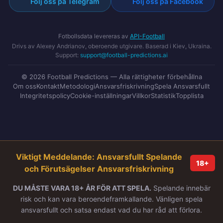
Följ oss på Telegram
Följ oss på Facebook
Europas cupscuper och Coppa Italia –
deras roll i laget och deras relation till domaren. Oddsarna
för denna marknad kan variera mycket beroende på
Veckans taktiska upplägg
spelarens position och erfarenhet. Den är lämplig för
Fotbollsdata levereras av
API-Football
experter som vill satsa på individuella spelare baserat på
UEFA Champions League
Drivs av Alexey Andrianov, oberoende utgivare. Baserad i Kiev, Ukraina.
deras beteende under matchen.
Support:
support@football-predictions.ai
Champions League-säsongen 2025/26 avslutades med
Spelare att bli Bokad
imponerande siffror: 868 mål på 272 matcher ger ett snitt
© 2026 Football Predictions — Alla rättigheter förbehållna
Om oss
Kontakt
Metodologi
Ansvarsfriskrivning
Spela Ansvarsfullt
på 3,19 baljor per match. Det genomsnittliga xG-värdet på
Player to be Booked är en marknad där spelare satsar på
Integritetspolicy
Cookie-inställningar
Villkor
Statistik
Topplista
1,58 per lag och den jämna possessionen på 50 procent
vilken spelare som kommer att bli bokad först i en match.
pekar på en turnering där marginalerna mellan framgång
Detta kräver en noggrann analys av spelarens agerande,
och exit ofta blev knappa. Den taktiska bilden visar att
deras relation till domaren och deras roll i laget. Vårt AI
defensiva strukturer pressats hårt, samtidigt som kreativa
system använder historiska data och aktuella formattor för
mittfält och hurtiga kanter utnyttjat omställningar effektivt.
att prediktera vilka spelare som är mest sannolika att bli
Viktigt Meddelande: Ansvarsfullt Spelande
bokade. Oddsarna för denna marknad kan variera kraftigt
För väntade kvalificeringsmatcher innebär detta att 1X2-
18+
och Förutsägelser Ansvarsfriskrivning
beroende på spelarens position och tidigare uppträdande.
spel kräver noggrann analys av respektive lags xG-
Den är särskilt intressant i matcher där en spelare har en
differential. Lag med positiv xG-differential på +0,3 eller
DU MÅSTE VARA 18+ ÅR FÖR ATT SPELA.
Spelande innebär
tendens att bli bokad ofta, vilket gör honom till en attraktiv
mer har visat hög träffsäkerhet för segrar. BTTS har
risk och kan vara beroendeframkallande. Vänligen spela
investering.
levererat i cirka 55 procent av matcherna, vilket gör
ansvarsfullt och satsa endast vad du har råd att förlora.
marknaden attraktiv när två offensiva block möts.