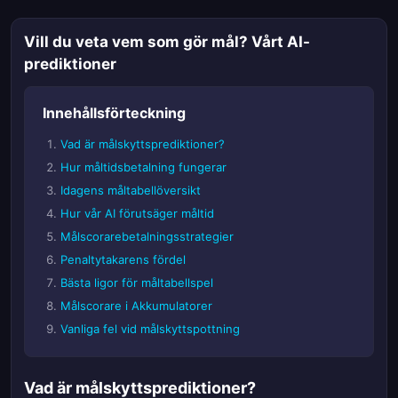
Våra måltips har levererat 23% träffsäkerhet över de
ett klart hemmalag-spel. Den fjärde andelen hämtas från
Söndagens Coppa Italia-drabbning samlar
senaste ~90 dagarna, baserat på 1390 avgjorda spel.
Olympiakos Piraeus mot NEC Nijmegen
, där hemmaseger
Vill du veta vem som gör mål? Vårt AI-
två lag med identisk rankningsstatistik från föregående
har 62 procents sannolikhet enligt modellen. Sammantaget
Vill du se hela statistiken? Besök vår
statistiksida
där
prediktioner
säsong – båda avslutade som serieledare i sina respektive
ger dessa fyra matcher en ackumulator med stark grund i
du kan granska vår träffsäkerhet inom alla marknader
serier. Arezzo har traditionellt byggt sin taktik kring ett
statistisk sannolikhet.
och turneringar.
Innehållsförteckning
högt pres och snabba omställningar genom kanterna,
Den exakta totala oddset för denna fyrling fastställs först
medan Union Brescia förlitar sig på en solid defensiv grund
Vad är målskyttsprediktioner?
när respektive oddsbolag publcerar sina slutliga siffror
med trebackslinje. Matchens jämna förutsättningar
närmare avspark. Spelare som vill jämföra oddset mellan
Hur måltidsbetalning fungerar
återspeglas i 1X2-oddsen där oavgjort ges 33%
olika spelbolag och maximera värdet bör bevaka
Idagens måltabellöversikt
sannolikhet. BTTS-statistiken på 62% confidence stödjer
marknaden under eftermiddagen. Ett tips är att kontrollera
Hur vår AI förutsäger måltid
tesen om en målsnål tillställning. Detaljerad matchdata
att alla fyra matcher spelas på samma dag för att undvika
finns i
Arezzo vs Union Brescia
förhandstitt.
Målscorarebetalningsstrategier
att en tidig förlust förstör hela kupongen.
Penaltytakarens fördel
Benevento vs Ravenna – Söndag 9 augusti
Den som föredrar att bygga sin egen kombination kan
Bästa ligor för måltabellspel
använda våra filter på sidan för
accumulator tips
, där det
Målscorare i Akkumulatorer
Även söndagens andra Coppa Italia-
går att sortera efter strategi, antal ben, spelaform eller liga.
Vanliga fel vid målskyttspottning
Varje match i urvalet har en dedikerad prediktionssida med
kvartsfinal bjöd på ett möte mellan två topplacerade lag
djupare analys och aktuella odds – perfekt för den som vill
från föregående säsong. Benevento, seriesegrare och
göra ett välgrundat val innan kupongen lämnas in.
rankat etta, förväntas dominera possessionen med sin 4-2-
Vad är målskyttsprediktioner?