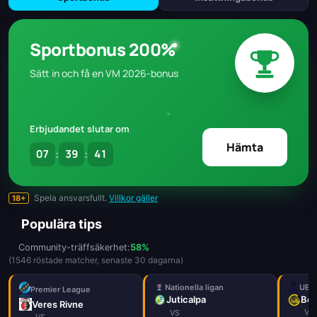
Sportbonus 200%
Sätt in och få en VM 2026-bonus
Erbjudandet slutar om
Hämta
07
:
39
:
41
Spela ansvarsfullt.
Villkor gäller
18+
Populära tips
Community-träffsäkerhet:
58%
(1546 röstade matcher, senaste 30 dagarna)
Nationella ligan
UEF
Premier League
Bod
Juticalpa
Veres Rivne
VS
VS
VS