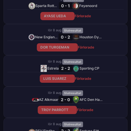
0 - 1
Sparta Rotterdam
Feyenoord
AYASE UEDA
Förlorade
lör 8 aug.
Slutresultat
0 - 2
New England Revolution
Houston Dynamo
DOR TURGEMAN
Förlorade
lör 8 aug.
Slutresultat
2 - 2
Estrela
Sporting CP
LUIS SUAREZ
Förlorade
lör 8 aug.
Slutresultat
2 - 0
AZ Alkmaar
AFC Den Haag
TROY PARROTT
Förlorade
lör 8 aug.
Slutresultat
2 - 2
PSV Eindhoven
Fortuna Sittard