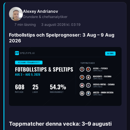
Montana-seger
i bulgariska andraligans möte mot
I den colombianska
Primera A
möts
Llaneros
och
Nesebar — 73 % konfidens.
Montana vs Nesebar
Alexey Andrianov
Fortaleza FC
på Estadiosegun. Carlos Cortez är
Xelajú-seger
i Guatemalas
Liga Nacional
mot Aurora —
Grundare & chefsanalytiker
utsedd med 32 procents sannolikhet och det lägsta
71 % konfidens.
Xelajú vs Aurora
7 min läsning
3 augusti 2026 kl. 03:19
oddset bland de tre matcherna – 1.77 för bortaseger.
Fotbollstips och Spelprognoser: 3 Aug – 9 Aug
Oddset på 1.77 ger en implicit sannolikhet på omkring
1X2-spelet lutar kraftigt mot Zagreb
2026
56 procent, vilket innebär att den beräknade
Den kroatiska mästaren Zagreb går in i denna Champions
sannolikheten understiger oddset. Detta skapar ett
League-kvalificering som en överväldigande favorit enligt
värdecase för den som tror på Cortez som målskytt.
bookmakers odds. En hemmaseger i 1X2-marknaden
värderas till 81 procents sannolikhet, vilket motsvarar ett
I argentinsk fotboll avslutar
Central Córdoba de
av de högsta förtroendetalen i dagens spelpotts. Detta
Santiago
hemmamatch mot
San Lorenzo
i
Liga
reflekterar den enorma klasskillnaden mellan de två lagen,
Profesional
. Rodrigo Auzmendi har en sannolikhet på
där Zagreb regelbundet spelar gruppspel i Europas
31 procent med ett odds på 2.55. Vid ett odds på 2.55
främsta klubbturnering och har en etablerad europeisk
motsvarar det en implicit sannolikhet på omkring 39
rutin som det litauiska motståndet saknar. Målspelet
procent, vilket ger ett visst övervärde jämfört med den
sticker ut som den mest intressanta sekundära
beräknade chansen. Alla tre spelarna representerar
marknaden. O/U-linjen på över 2.5 mål har 60 procents
olika riskprofiler där Carlos Cortez erbjuder lägst odds
stöd, vilket skapar en subtil spänning kring om Zagreb
Toppmatcher denna vecka: 3–9 augusti
men högst sannolikhet, medan Alisson Safira och
kommer att dominera offensivt eller om hemmalaget väljer