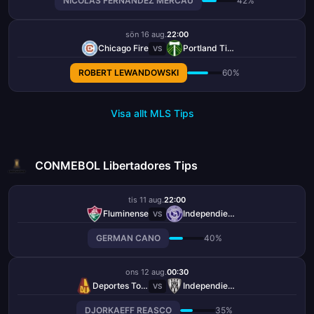
NICOLAS FERNANDEZ MERCAU
42%
sön 16 aug.
22:00
Chicago Fire
Portland Timbers
VS
ROBERT LEWANDOWSKI
60%
Visa allt MLS Tips
CONMEBOL Libertadores Tips
tis 11 aug.
22:00
Fluminense
Independiente Rivadavia
VS
GERMAN CANO
40%
ons 12 aug.
00:30
Deportes Tolima
Independiente del Valle
VS
DJORKAEFF REASCO
35%