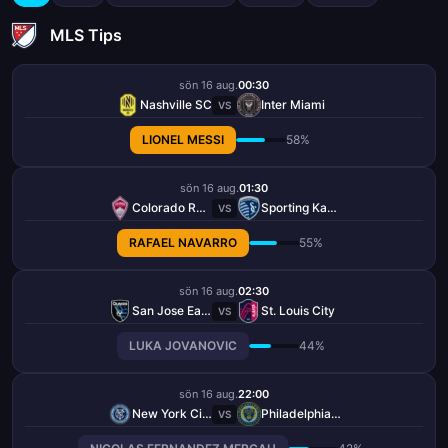
MLS Tips
sön 16 aug.
00:30
Nashville SC
Inter Miami
VS
LIONEL MESSI
58%
sön 16 aug.
01:30
Colorado Rapids
Sporting Kansas City
VS
RAFAEL NAVARRO
55%
sön 16 aug.
02:30
San Jose Earthquakes
St. Louis City
VS
LUKA JOVANOVIC
44%
sön 16 aug.
22:00
New York City FC
Philadelphia Union
VS