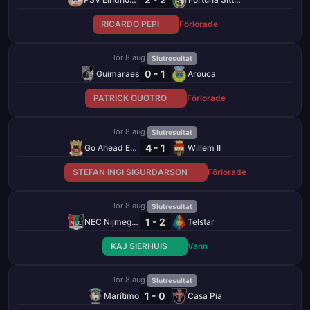
RICARDO PEPI
Förlorade
lör 8 aug.
Slutresultat
0 - 1
Guimaraes
Arouca
PATRICK OUOTRO
Förlorade
lör 8 aug.
Slutresultat
4 - 1
Go Ahead Eagles
Willem II
STEFAN INGI SIGURDARSON
Förlorade
lör 8 aug.
Slutresultat
1 - 2
NEC Nijmegen
Telstar
KAJ SIERHUIS
Vann
lör 8 aug.
Slutresultat
1 - 0
Marítimo
Casa Pia