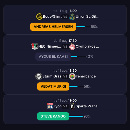
tis 11 aug.
16:00
Bodø/Glimt
Union St. Gilloise
VS
ANDREAS HELMERSEN
58%
tis 11 aug.
17:30
NEC Nijmegen
Olympiakos Piraeus
VS
AYOUB EL KAABI
43%
tis 11 aug.
18:30
Sturm Graz
Fenerbahçe
VS
VEDAT MURIQI
56%
tis 11 aug.
19:00
Lyon
Sparta Praha
VS
STEVE KANGO
93%