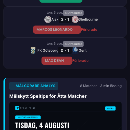
tors 6 aug.
Slutresultat
3 - 1
Ajax
Shelbourne
MARCOS LEONARDO
Förlorade
tors 6 aug.
Slutresultat
0 - 1
IFK Göteborg
Gent
MAX DEAN
Förlorade
MÅLGÖRARE ANALYS
8 Matcher
3 min läsning
Målskytt Speltips för Åtta Matcher