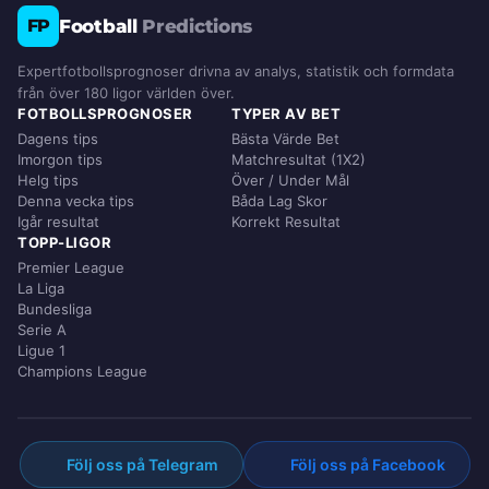
Sista Målaren
spelare som levererade under säsongen. CSKA Sofia
Football
Predictions
FP
slutade fyra i den bulgarianska ligan och har visat disciplin
"Sista Målaren" innebär att du satsar på att en spelare
Expertfotbollsprognoser drivna av analys, statistik och formdata
i defensiven. Mötets förutsättningar talar för en jämn kamp
kommer att göra det sista målet i matchen. Detta är en mer
från över 180 ligor världen över.
med tendens åt det målsnåla hållet.
komplex marknad eftersom den kräver att spelaren är aktiv
FOTBOLLSPROGNOSER
TYPER AV BET
till slutet av matchen och att laget fortfarande har chansen
1X2: 1 med 47% konfidens. O/U: under 2,5 med 52%
Dagens tips
Bästa Värde Bet
att göra mål. Odds för detta alternativ ligger ofta mellan
Imorgon tips
Matchresultat (1X2)
konfidens. BTTS: ja med 53% konfidens.
Helg tips
Över / Under Mål
4.00 och 15.00, beroende på spelarens position och
H2H: 1-0-1, genomsnitt 2,5 mål.
Denna vecka tips
Båda Lag Skor
matchens utveckling. Det är särskilt intressant att satsa på
Igår resultat
Korrekt Resultat
spelare som ofta får chanser i sena stunder eller som har en
TOPP-LIGOR
Europas cupscuper och Coppa Italia –
hög sannolikhet att vara i rätt position vid slutet. Vår AI
Premier League
analyserar spelarens spelminuter, matchens tempo och hur
Veckans taktiska upplägg
La Liga
Bundesliga
många mål som gjorts så långt för att bedöma vilka spelare
Serie A
som har högsta chans att göra det sista målet.
UEFA Champions League
Ligue 1
Champions League
2+ Mål (Brace)
Champions League-säsongen 2025/26 avslutades med
imponerande siffror: 868 mål på 272 matcher ger ett snitt
"2+ Mål (Brace)" är en marknad där du satsar på att en
på 3,19 baljor per match. Det genomsnittliga xG-värdet på
spelare kommer att göra två mål i matchen. Detta är en mer
1,58 per lag och den jämna possessionen på 50 procent
Följ oss på Telegram
Följ oss på Facebook
riskabel men också potentiellt lönsam marknad eftersom
pekar på en turnering där marginalerna mellan framgång