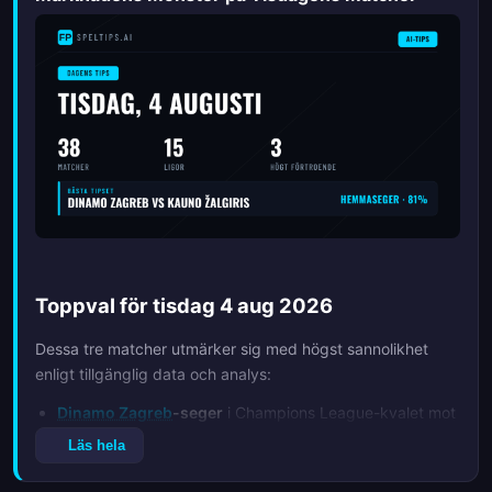
som befinner sig i god målform. Vi går igenom varje
match med fokus på att identifiera de mest sannolika
målskyttarna och jämför oddsen mot vår bedömning av
den implicita sannolikheten. Målsättningen är att hitta
de tillfällen där bookmakers har satt odds som inte
återspeglar spelarnas verkliga chanser att skjuta boll i
nät.
Tre spelare att hålla koll på i kväll
Den brasilianska cupen står i centrum när Juventus tar
emot Atlético Mineiro på Estadio Alfredo Jaconi.
Toppval för tisdag 4 aug 2026
Alisson Safira pekas ut med 36 procents sannolikhet
och matcher oddset 2.7 hos hemmalaget. Den
Dessa tre matcher utmärker sig med högst sannolikhet
sannolikheten motsvarar en implicit chans på omkring
enligt tillgänglig data och analys:
37 procent, vilket innebär att oddset ligger nära det
Dinamo Zagreb
-seger
i Champions League-kvalet mot
beräknade värdet. För den som söker högre
Kauno Žalgiris
— 81 % konfidens.
Dinamo Zagreb vs
Läs hela
avkastning kan detta vara ett alternativ värt att
Kauno Žalgiris
överväga.