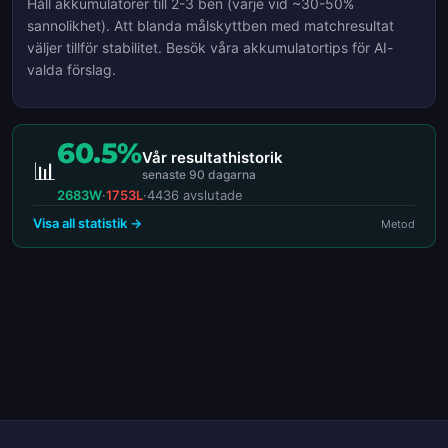
modellen en hemmavinstfrekvens på 58%, ett BTTS-snitt
Håll akkumulatorer till 2-3 ben (varje vid ~30-50%
tiden att satsa här är när en spelare har en stark historia
PAOK från Grekland möter belgiska Anderlecht i ett Europa
på 45% och ett O/U-snitt på 42%. Tre matcher har
sannolikhet). Att blanda målskyttben med matchresultat
mot motståndet eller om han är i god form efter flera
League möte där hemmalaget rankas tredje i den grekiska
identifierats med hög konfidens. Vårt modells facit över de
väljer tillför stabilitet. Besök våra akkumulatortips för AI-
matcher utan mål. Vår AI identifierar spelare med hög
ligan och Anderlecht fjärde i den belgiska. PAOK har byggt
senaste 90 dagarna och 4833 speltips stärker
valda förslag.
sannolikhet att göra mål genom att analysera deras tidigare
upp ett starkt lag kring sin kreativa mittfält och spelarna i
trovärdigheten: 1X2 nådde 50,3%, DC 79,2%, O/U 59,4%
prestationer, spelplats och motståndets försvarsmönster.
framkant. Anderlecht har under säsongen visat kapacitet
och BTTS 55,6%, medan headline picks landade på 61,2%.
att skapa målchanser men har haft inkonsekvent defensiv.
Första Målaren
60.5%
Läs mer om vår träffsäkerhet
Mötet förväntas bli målrikt med tanke på lagens
Vår resultathistorik
📊
"Första Målaren" handlar om att satsa på vilken spelare som
spelsystem.
senaste 90 dagarna
2683W
·
1753L
·
4436 avslutade
kommer att göra det första målet i matchen. Denna
1X2: 1 med 54% konfidens. O/U: över 2,5 med 50%
marknad kräver en mer exakt analys eftersom den inte bara
Visa all statistik →
Metod
konfidens. BTTS: ja med 52% konfidens.
beror på spelarens kapacitet att göra mål utan också på
hans roll i lagets offensiva struktur. Odds för detta alternativ
H2H: 1-0-1, genomsnitt 2,0 mål.
ligger oftast mellan 3.00 och 10.00, beroende på spelarens
position och motståndets försvar. Det är särskilt intressant
Maccabi Tel Aviv – CSKA Sofia
att satsa på spelare som ofta startar i offensiv position eller
Maccabi Tel Aviv vs CSKA Sofia
har en stor roll i lagets attack. Vår AI använder xG
(expected goals)-data och spelarens tidigare prestationer
Maccabi Tel Aviv från Israel tar emot CSKA Sofia från
för att uppskatta vilka spelare som har högst chans att göra
Bulgarien i ett Europa League möte. Hemmalaget, rankat
det första målet.
trea i den israeliska ligan, har en stark offensiv med flera