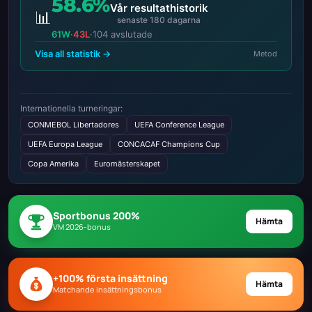
58.6%
Vår resultathistorik
📊
senaste 180 dagarna
61W
·
43L
·
104 avslutade
Visa all statistik →
Metod
Internationella turneringar:
CONMEBOL Libertadores
UEFA Conference League
UEFA Europa League
CONCACAF Champions Cup
Copa Amerika
Euromästerskapet
Sportbonus 200%
Hämta
VM 2026-bonus
+100% första insättning
Hämta
Matchande insättningsbonus