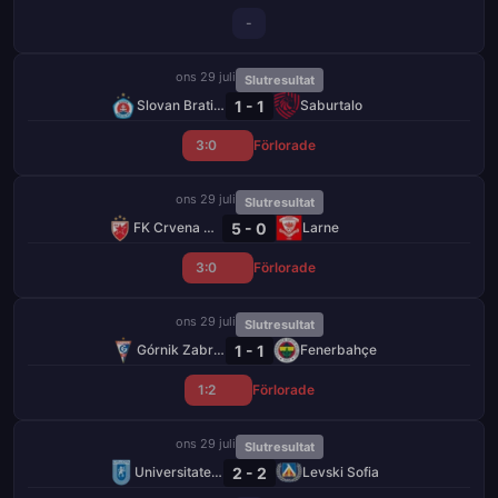
-
ons 29 juli
Slutresultat
1 - 1
Slovan Bratislava
Saburtalo
3:0
Förlorade
ons 29 juli
Slutresultat
5 - 0
FK Crvena Zvezda
Larne
3:0
Förlorade
ons 29 juli
Slutresultat
1 - 1
Górnik Zabrze
Fenerbahçe
1:2
Förlorade
ons 29 juli
Slutresultat
2 - 2
Universitatea Craiova
Levski Sofia