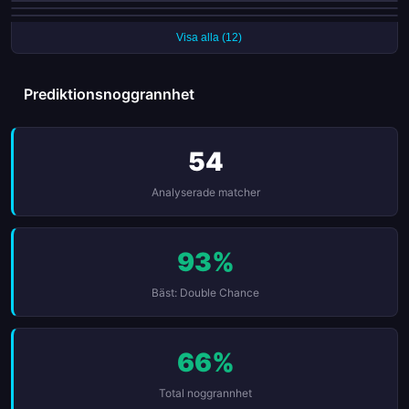
Zrinjski släpper in 57% av målen efter den 75:e minuten (4 mål)
Tottenham har vunnit 5 av 5 hemmamatcher den här säsongen (100%)
Juventus är obesegrade i sina senaste 5 ligamatcher
Atalanta har vunnit sina senaste 3 ligamatcher
Visa alla (12)
Prediktionsnoggrannhet
54
Analyserade matcher
93%
Bäst: Double Chance
66%
Total noggrannhet