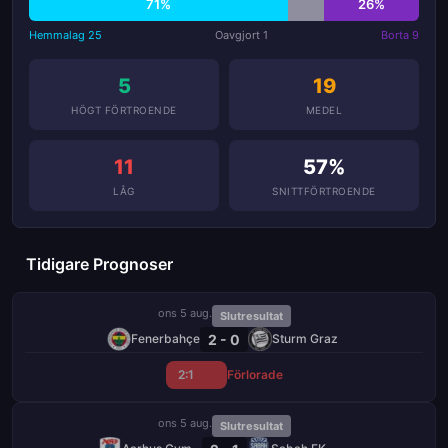
71%
26%
Hemmalag 25
Oavgjort 1
Borta 9
5
19
HÖGT FÖRTROENDE
MEDEL
11
57%
LÅG
SNITTFÖRTROENDE
Tidigare Prognoser
ons 5 aug.
Slutresultat
2 - 0
Fenerbahçe
Sturm Graz
2:1
Förlorade
ons 5 aug.
Slutresultat