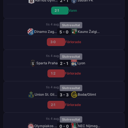
2 - 1
Aarhus Gymnastikforening
Sabah FK
2:1
Vann
tis 4 aug.
Slutresultat
5 - 0
Dinamo Zagreb
Kauno Žalgiris
3:0
Förlorade
tis 4 aug.
Slutresultat
2 - 1
Sparta Praha
Lyon
1:2
Förlorade
tis 4 aug.
Slutresultat
3 - 3
Union St. Gilloise
Bodø/Glimt
2:1
Förlorade
tis 4 aug.
Slutresultat
0 - 0
Olympiakos Piraeus
NEC Nijmegen