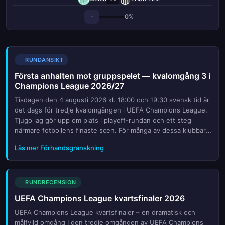
-
0%
RUNDANSIKT
Första anhalten mot gruppspelet — kvalomgång 3 i
Champions League 2026/27
Tisdagen den 4 augusti 2026 kl. 18:00 och 19:30 svensk tid är
det dags för tredje kvalomgången i UEFA Champions League.
Tjugo lag gör upp om plats i playoff-rundan och ett steg
närmare fotbollens finaste scen. För många av dessa klubbar
är kvalet säsongens viktigaste ekonomiska och sportsliga
Läs mer Förhandsgranskning
mål...
RUNDRECENSION
UEFA Champions League kvartsfinaler 2026
UEFA Champions League kvartsfinaler – en dramatisk och
målfylld omgång I den tredje omgången av UEFA Champions