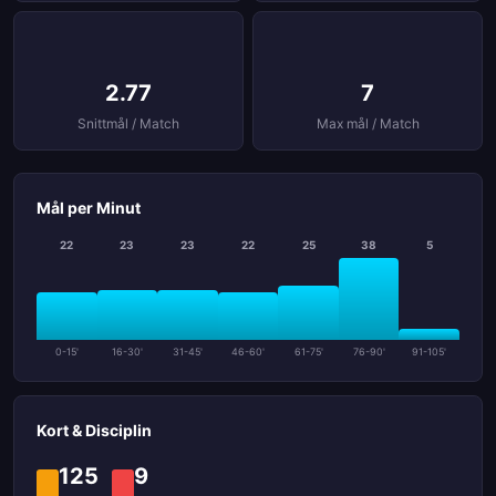
2.77
7
Snittmål / Match
Max mål / Match
Mål per Minut
22
23
23
22
25
38
5
0-15'
16-30'
31-45'
46-60'
61-75'
76-90'
91-105'
Kort & Disciplin
125
9