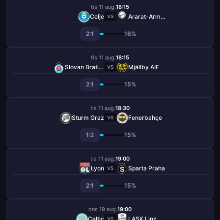
tis 11 aug.
18:15
Celje
Ararat-Armenia
VS
2:1
16%
tis 11 aug.
18:15
Slovan Bratislava
Mjällby AIF
VS
2:1
15%
tis 11 aug.
18:30
Sturm Graz
Fenerbahçe
VS
1:2
15%
tis 11 aug.
19:00
Lyon
Sparta Praha
VS
2:1
15%
ons 19 aug.
19:00
Celtic
LASK Linz
VS