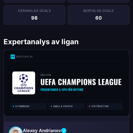
HEMMALAG GOALS
BORTALAG GOALS
98
60
Expertanalys av ligan
Alexey Andrianov
✓