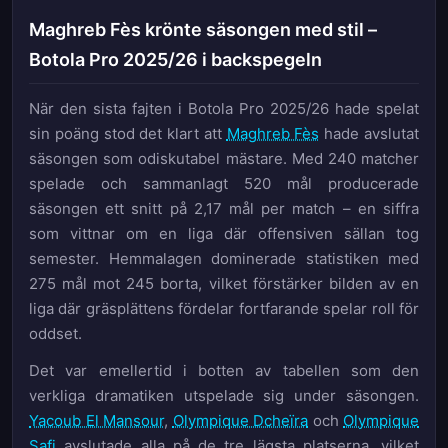
Maghreb Fès krönte säsongen med stil –
Botola Pro 2025/26 i backspegeln
När den sista fajten i Botola Pro 2025/26 hade spelat
sin poäng stod det klart att
Maghreb Fès
hade avslutat
säsongen som odiskutabel mästare. Med 240 matcher
spelade och sammanlagt 520 mål producerade
säsongen ett snitt på 2,17 mål per match – en siffra
som vittnar om en liga där offensiven sällan tog
semester. Hemmalagen dominerade statistiken med
275 mål mot 245 borta, vilket förstärker bilden av en
liga där gräsplättens fördelar fortfarande spelar roll för
oddset.
Det var emellertid i botten av tabellen som den
verkliga dramatiken utspelade sig under säsongen.
Yacoub El Mansour
,
Olympique Dcheïra
och
Olympique
Safi
avslutade alla på de tre lägsta platserna, vilket