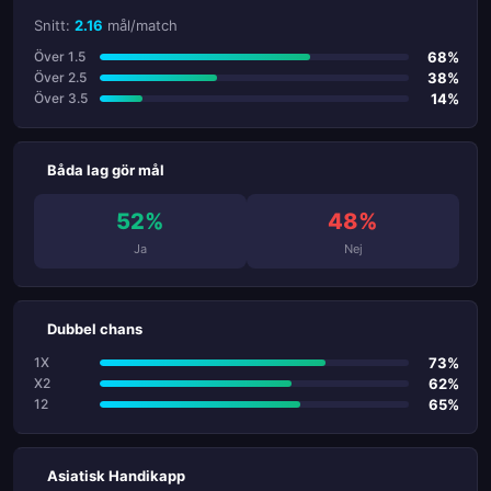
Snitt:
2.16
mål/match
68%
Över 1.5
38%
Över 2.5
14%
Över 3.5
Båda lag gör mål
52%
48%
Ja
Nej
Dubbel chans
73%
1X
62%
X2
65%
12
Asiatisk Handikapp