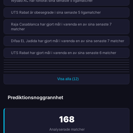
Wydad AC har förlorat sina senaste 5 ligamatcher
UTS Rabat är obesegrade i sina senaste 5 ligamatcher
Raja Casablanca har gjort mål i varenda en av sina senaste 7
matcher
Difaa EL Jadida har gjort mål i varenda en av sina senaste 7 matcher
UTS Rabat har gjort mål i varenda en av sina senaste 6 matcher
UTS Rabat har fått 8 röda kort i 25 matcher den här säsongen
Olympique Safi har fått 8 röda kort i 25 matcher den här säsongen
FUS Rabat har släppt in mål i varenda en av sina senaste 7 matcher
Wydad AC har släppt in mål i varenda en av sina senaste 7 matcher
Olympique Dcheïra har förlorat 8 av 13 hemmamatcher (62%)
Ittihad Tanger har fått 7 röda kort i 25 matcher den här säsongen
Visa alla (12)
Prediktionsnoggrannhet
168
Analyserade matcher