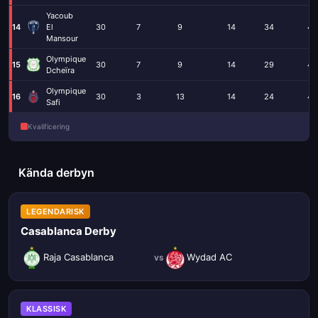
Yacoub
14
El
30
7
9
14
34
44
Mansour
Olympique
15
30
7
9
14
29
40
Dcheïra
Olympique
16
30
3
13
14
24
42
Safi
Kvalificering
Kända derbyn
LEGENDARISK
Casablanca Derby
Raja Casablanca
Wydad AC
vs
KLASSISK