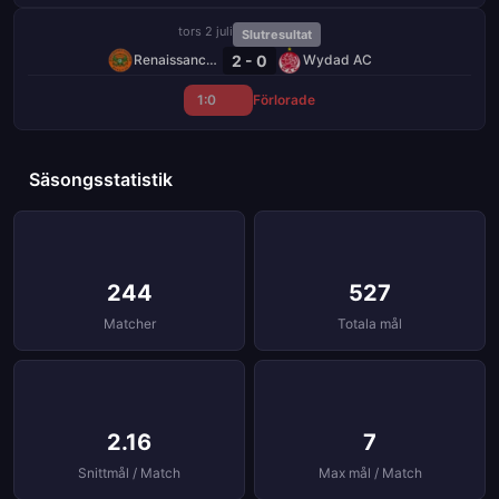
tors 2 juli
Slutresultat
2 - 0
Renaissance Berkane
Wydad AC
1:0
Förlorade
Säsongsstatistik
244
527
Matcher
Totala mål
2.16
7
Snittmål / Match
Max mål / Match