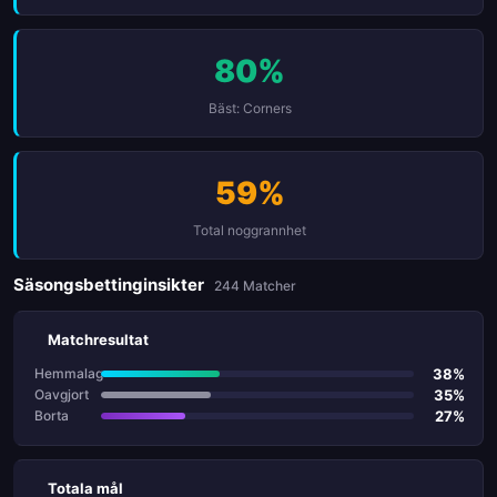
80%
Bäst: Corners
59%
Total noggrannhet
Säsongsbettinginsikter
244 Matcher
Matchresultat
38%
Hemmalag
35%
Oavgjort
27%
Borta
Totala mål