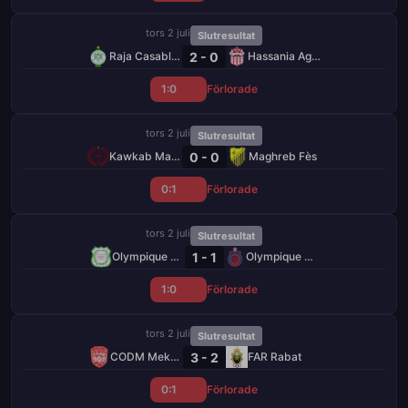
tors 2 juli
Slutresultat
2 - 0
Raja Casablanca
Hassania Agadir
1:0
Förlorade
tors 2 juli
Slutresultat
0 - 0
Kawkab Marrakech
Maghreb Fès
0:1
Förlorade
tors 2 juli
Slutresultat
1 - 1
Olympique Dcheïra
Olympique Safi
1:0
Förlorade
tors 2 juli
Slutresultat
3 - 2
CODM Meknès
FAR Rabat
0:1
Förlorade