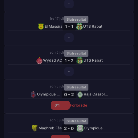
-
fre 17 juli
Slutresultat
1 - 1
El Massira
UTS Rabat
-
sön 5 juli
Slutresultat
1 - 2
Wydad AC
UTS Rabat
-
sön 5 juli
Slutresultat
0 - 2
Olympique Safi
Raja Casablanca
0:1
Förlorade
sön 5 juli
Slutresultat
2 - 0
Maghreb Fès
Olympique Dcheïra