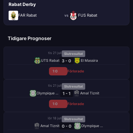
Rabat Derby
FAR Rabat
FUS Rabat
vs
Tidigare Prognoser
tis 21 juli
Slutresultat
3 - 0
UTS Rabat
El Massira
1:0
Förlorade
tis 21 juli
Slutresultat
1 - 1
Olympique Dcheïra
Amal Tiznit
1:0
Förlorade
lör 18 juli
Slutresultat
0 - 0
Amal Tiznit
Olympique Dcheïra