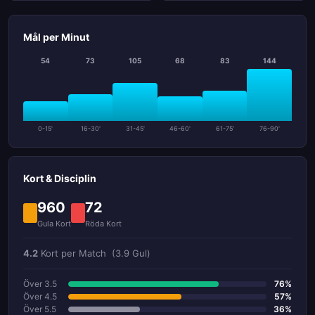
Mål per Minut
54
73
105
68
83
144
0-15'
16-30'
31-45'
46-60'
61-75'
76-90'
Kort & Disciplin
960
72
Gula Kort
Röda Kort
4.2
Kort per Match
(3.9 Gul)
Över 3.5
76%
Över 4.5
57%
Över 5.5
36%