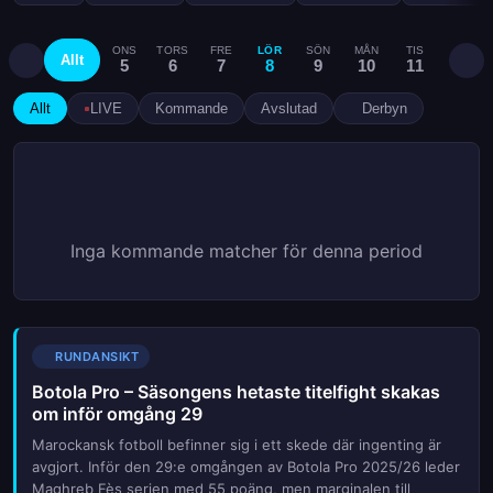
ONS
TORS
FRE
LÖR
SÖN
MÅN
TIS
ONS
Allt
5
6
7
8
9
10
11
12
Allt
LIVE
Kommande
Avslutad
Derbyn
Inga kommande matcher för denna period
RUNDANSIKT
Botola Pro – Säsongens hetaste titelfight skakas
om inför omgång 29
Marockansk fotboll befinner sig i ett skede där ingenting är
avgjort. Inför den 29:e omgången av Botola Pro 2025/26 leder
Maghreb Fès serien med 55 poäng, men marginalen till