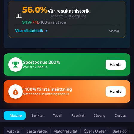
56.0%
Vår resultathistorik
📊
senaste 180 dagarna
94W
·
74L
·
168 avslutade
Visa all statistik →
Metod
Sportbonus 200%
Hämta
VM 2026-bonus
+100% första insättning
Hämta
Matchande insättningsbonus
Matcher
Insikter
Tabell
Resultat
Säsong
Derbyn
Vårt val
Bästa värde
Matchresultat
Över / Under
Båda gör må