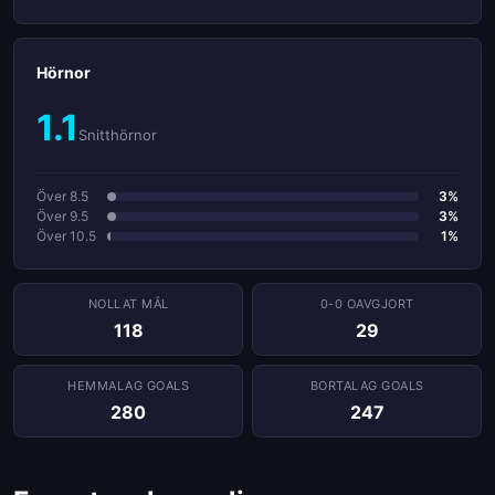
Hörnor
1.1
Snitthörnor
Över 8.5
3%
Över 9.5
3%
Över 10.5
1%
NOLLAT ​​MÅL
0-0 OAVGJORT
118
29
HEMMALAG GOALS
BORTALAG GOALS
280
247