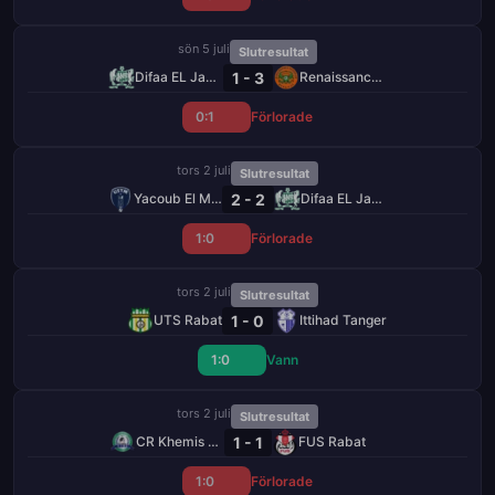
sön 5 juli
Slutresultat
1 - 3
Difaa EL Jadida
Renaissance Berkane
0:1
Förlorade
tors 2 juli
Slutresultat
2 - 2
Yacoub El Mansour
Difaa EL Jadida
1:0
Förlorade
tors 2 juli
Slutresultat
1 - 0
UTS Rabat
Ittihad Tanger
1:0
Vann
tors 2 juli
Slutresultat
1 - 1
CR Khemis Zemamra
FUS Rabat
1:0
Förlorade