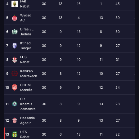
FAR
4
30
13
16
1
45
22
Rabat
Wydad
5
30
13
4
13
39
33
AC
Difaa EL
6
30
9
13
8
30
34
Jadida
Ittihad
7
30
9
12
9
27
31
Tanger
FUS
8
30
9
10
11
31
36
Rabat
Kawkab
9
30
8
12
10
27
26
Marrakech
CODM
10
30
9
9
12
24
33
Meknès
CR
11
Khemis
30
8
9
13
28
37
Zemamra
Hassania
12
30
8
9
13
27
39
Agadir
UTS
13
30
6
13
11
32
40
Rabat