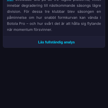
innebar degradering till nästkommande säsongs lägre
division. För dessa tre klubbar blev säsongen en
påminnelse om hur snabbt formkurvan kan vända i
Botola Pro – och hur svårt det är att hålla sig flytande
när momentum försvinner.
För den som följt säsongen med bettingögon bjöd
Läs fullständig analys
Botola Pro på både överraskningar och förutsägbarhet.
Distributionsstatistiken visar att hemmastegarna
fortfarande är värdemässigt starka i 1X2-marknaden,
medan de högre målsnittarna gjorde O/U-linjerna till en
rörig marknad för den som sökte värde. Säsongen
2025/26 summeras som en där chanserna skapades
frekvent – men där inte alla lag hade resurserna att
omvandla tryck till poäng.
Titelracet avgjordes i slutomgångarna
Maghreb Fès kröntes till mästare i Botola Pro