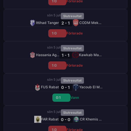
1:0
Förlorade
sön 5 juli
Slutresultat
2 - 1
Ittihad Tanger
CODM Meknès
1:0
Förlorade
sön 5 juli
Slutresultat
1 - 1
Hassania Agadir
Kawkab Marrakech
1:0
Förlorade
sön 5 juli
Slutresultat
0 - 1
FUS Rabat
Yacoub El Mansour
0:1
Vann
sön 5 juli
Slutresultat
0 - 0
FAR Rabat
CR Khemis Zemamra
1:0
Förlorade