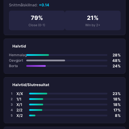
Snittmålskillnad:
+0.14
79%
21%
Close (0-1)
Win by 2+
Halvtid
28%
Hemmalag
48%
Oavgjort
24%
Borta
Halvtid/Slutresultat
X/X
23%
1
1/1
18%
2
X/1
18%
3
2/2
17%
4
X/2
8%
5