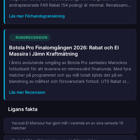
andraplacerade FAR Rabat (54 poäng) är minimal. Renaissance
Berkane hänger på med 51 poäng och har fortfarande chans
Läs mer Förhandsgranskning
att n...
RUNDRECENSION
Botola Pro Finalomgången 2026: Rabat och El
Massira i Jämn Kraftmätning
I årets avslutande omgång av Botola Pro samlades Marockos
fotbollselit för att leverera en minnesvärd finalrunda. Med fyra
matcher på programmet och sju mål totalt bjöds det på en
blandning av målfest och försvarsstark fotboll. UTS Rabat stod
för rundans mest övertygande insats när laget dominera...
Läs mer Recension
Ligans fakta
Yacoub El Mansour har gjort mål i varenda en av sina senaste 19
matcher