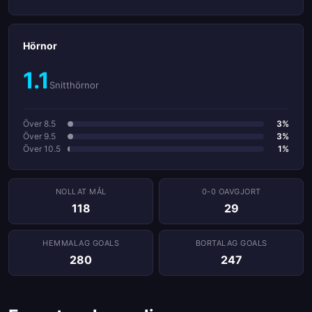
Hörnor
1.1
Snitthörnor
Över 8.5
3%
Över 9.5
3%
Över 10.5
1%
NOLLAT ​​MÅL
0-0 OAVGJORT
118
29
HEMMALAG GOALS
BORTALAG GOALS
280
247