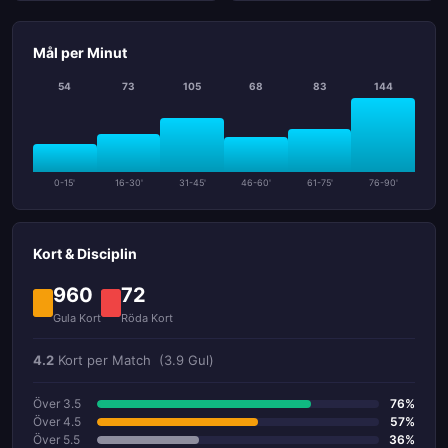
Mål per Minut
54
73
105
68
83
144
0-15'
16-30'
31-45'
46-60'
61-75'
76-90'
Kort & Disciplin
960
72
Gula Kort
Röda Kort
4.2
Kort per Match
(3.9 Gul)
Över 3.5
76%
Över 4.5
57%
Över 5.5
36%