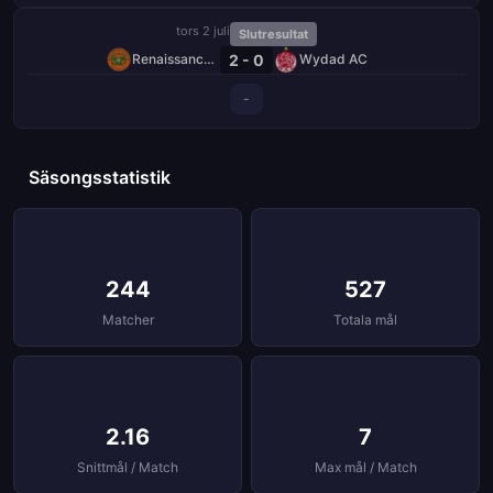
tors 2 juli
Slutresultat
2 - 0
Renaissance Berkane
Wydad AC
-
Säsongsstatistik
244
527
Matcher
Totala mål
2.16
7
Snittmål / Match
Max mål / Match