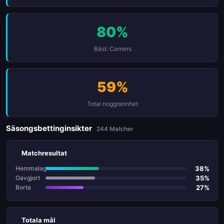
80%
Bäst: Corners
59%
Total noggrannhet
Säsongsbettinginsikter
244 Matcher
Matchresultat
38%
Hemmalag
35%
Oavgjort
27%
Borta
Totala mål