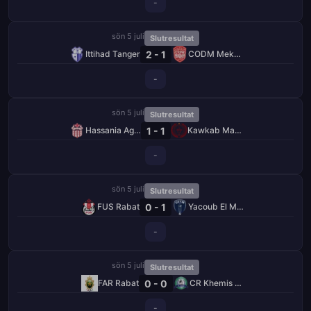
-
sön 5 juli
Slutresultat
2 - 1
Ittihad Tanger
CODM Meknès
-
sön 5 juli
Slutresultat
1 - 1
Hassania Agadir
Kawkab Marrakech
-
sön 5 juli
Slutresultat
0 - 1
FUS Rabat
Yacoub El Mansour
-
sön 5 juli
Slutresultat
0 - 0
FAR Rabat
CR Khemis Zemamra
-