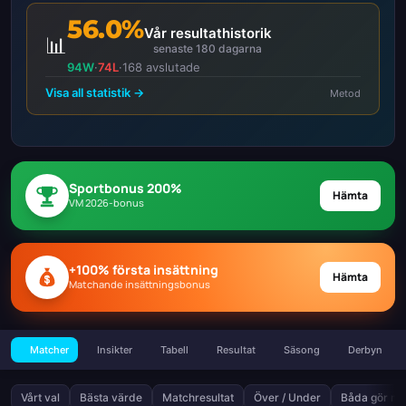
56.0%
Vår resultathistorik
📊
senaste 180 dagarna
94W
·
74L
·
168 avslutade
Visa all statistik →
Metod
Sportbonus 200%
Hämta
VM 2026-bonus
+100% första insättning
Hämta
Matchande insättningsbonus
Matcher
Insikter
Tabell
Resultat
Säsong
Derbyn
Vårt val
Bästa värde
Matchresultat
Över / Under
Båda gör må