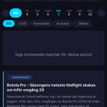
TIS
ONS
TORS
FRE
LÖR
SÖN
MÅN
TIS
Allt
4
5
6
7
8
9
10
11
Allt
LIVE
Kommande
Avslutad
Derbyn
Inga kommande matcher för denna period
RUNDANSIKT
Botola Pro – Säsongens hetaste titelfight skakas
om inför omgång 29
Marockansk fotboll befinner sig i ett skede där ingenting är
avgjort. Inför den 29:e omgången av Botola Pro 2025/26 leder
Maghreb Fès serien med 55 poäng, men marginalen till