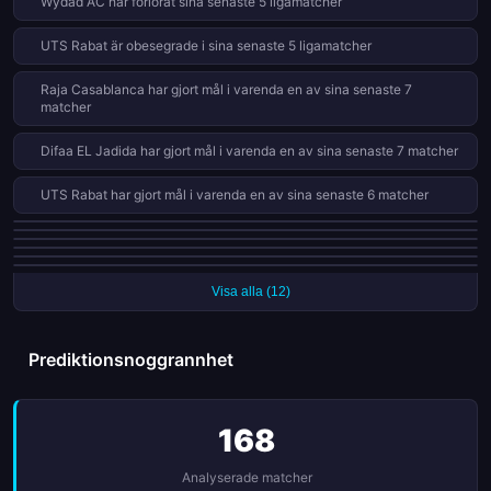
Wydad AC har förlorat sina senaste 5 ligamatcher
UTS Rabat är obesegrade i sina senaste 5 ligamatcher
Raja Casablanca har gjort mål i varenda en av sina senaste 7
matcher
Difaa EL Jadida har gjort mål i varenda en av sina senaste 7 matcher
UTS Rabat har gjort mål i varenda en av sina senaste 6 matcher
UTS Rabat har fått 8 röda kort i 25 matcher den här säsongen
Olympique Safi har fått 8 röda kort i 25 matcher den här säsongen
FUS Rabat har släppt in mål i varenda en av sina senaste 7 matcher
Wydad AC har släppt in mål i varenda en av sina senaste 7 matcher
Olympique Dcheïra har förlorat 8 av 13 hemmamatcher (62%)
Ittihad Tanger har fått 7 röda kort i 25 matcher den här säsongen
Visa alla (12)
Prediktionsnoggrannhet
168
Analyserade matcher