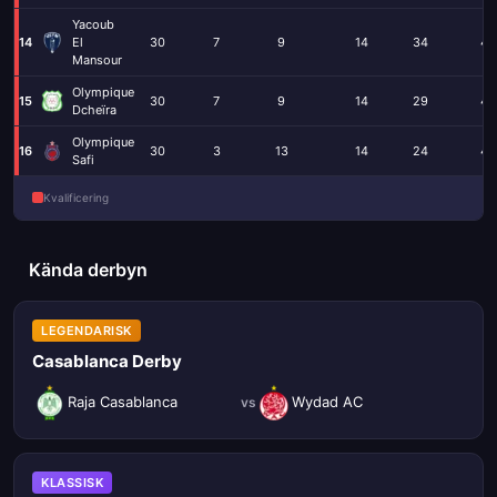
Yacoub
14
El
30
7
9
14
34
44
Mansour
Olympique
15
30
7
9
14
29
40
Dcheïra
Olympique
16
30
3
13
14
24
42
Safi
Kvalificering
Kända derbyn
LEGENDARISK
Casablanca Derby
Raja Casablanca
Wydad AC
vs
KLASSISK