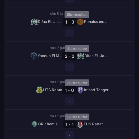
sön 5 juli
Slutresultat
1 - 3
Difaa EL Jadida
Renaissance Berkane
-
tors 2 juli
Slutresultat
2 - 2
Yacoub El Mansour
Difaa EL Jadida
-
tors 2 juli
Slutresultat
1 - 0
UTS Rabat
Ittihad Tanger
-
tors 2 juli
Slutresultat
1 - 1
CR Khemis Zemamra
FUS Rabat
-