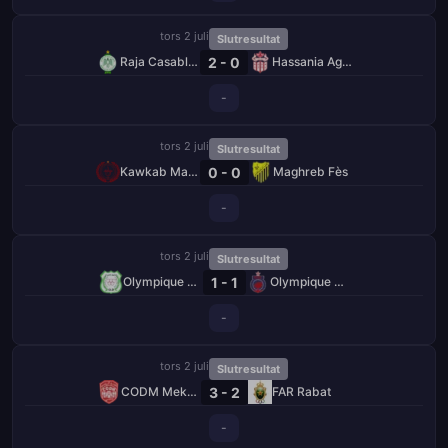
tors 2 juli
Slutresultat
2 - 0
Raja Casablanca
Hassania Agadir
-
tors 2 juli
Slutresultat
0 - 0
Kawkab Marrakech
Maghreb Fès
-
tors 2 juli
Slutresultat
1 - 1
Olympique Dcheïra
Olympique Safi
-
tors 2 juli
Slutresultat
3 - 2
CODM Meknès
FAR Rabat
-