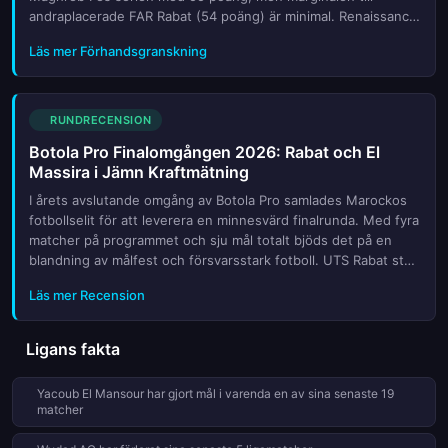
andraplacerade FAR Rabat (54 poäng) är minimal. Renaissance
Berkane hänger på med 51 poäng och har fortfarande chans
Läs mer Förhandsgranskning
att n...
RUNDRECENSION
Botola Pro Finalomgången 2026: Rabat och El
Massira i Jämn Kraftmätning
I årets avslutande omgång av Botola Pro samlades Marockos
fotbollselit för att leverera en minnesvärd finalrunda. Med fyra
matcher på programmet och sju mål totalt bjöds det på en
blandning av målfest och försvarsstark fotboll. UTS Rabat stod
för rundans mest övertygande insats när laget dominera...
Läs mer Recension
Ligans fakta
Yacoub El Mansour har gjort mål i varenda en av sina senaste 19
matcher