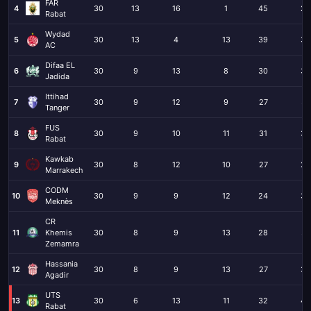
FAR
4
30
13
16
1
45
22
Rabat
Wydad
5
30
13
4
13
39
33
AC
Difaa EL
6
30
9
13
8
30
34
Jadida
Ittihad
7
30
9
12
9
27
31
Tanger
FUS
8
30
9
10
11
31
36
Rabat
Kawkab
9
30
8
12
10
27
26
Marrakech
CODM
10
30
9
9
12
24
33
Meknès
CR
11
Khemis
30
8
9
13
28
37
Zemamra
Hassania
12
30
8
9
13
27
39
Agadir
UTS
13
30
6
13
11
32
40
Rabat