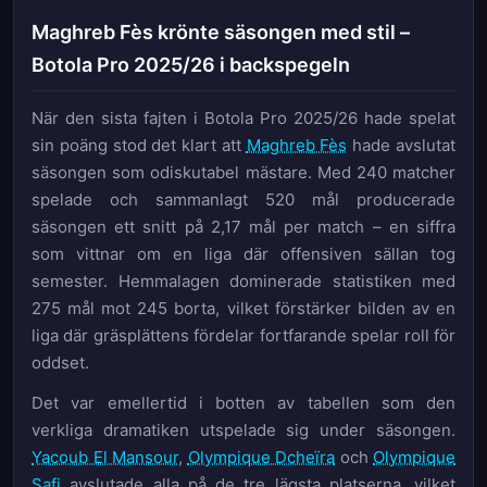
Maghreb Fès krönte säsongen med stil –
Botola Pro 2025/26 i backspegeln
När den sista fajten i Botola Pro 2025/26 hade spelat
sin poäng stod det klart att
Maghreb Fès
hade avslutat
säsongen som odiskutabel mästare. Med 240 matcher
spelade och sammanlagt 520 mål producerade
säsongen ett snitt på 2,17 mål per match – en siffra
som vittnar om en liga där offensiven sällan tog
semester. Hemmalagen dominerade statistiken med
275 mål mot 245 borta, vilket förstärker bilden av en
liga där gräsplättens fördelar fortfarande spelar roll för
oddset.
Det var emellertid i botten av tabellen som den
verkliga dramatiken utspelade sig under säsongen.
Yacoub El Mansour
,
Olympique Dcheïra
och
Olympique
Safi
avslutade alla på de tre lägsta platserna, vilket