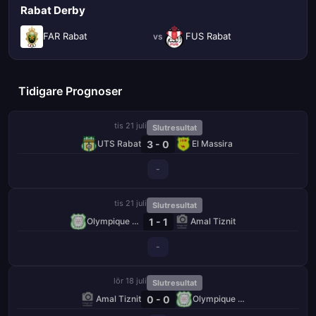
Rabat Derby
FAR Rabat
FUS Rabat
vs
Tidigare Prognoser
tis 21 juli
Slutresultat
3 - 0
UTS Rabat
El Massira
-
tis 21 juli
Slutresultat
1 - 1
Olympique Dcheïra
Amal Tiznit
-
lör 18 juli
Slutresultat
0 - 0
Amal Tiznit
Olympique Dcheïra