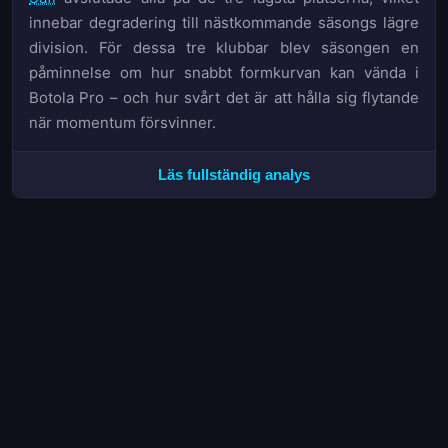
innebar degradering till nästkommande säsongs lägre
division. För dessa tre klubbar blev säsongen en
påminnelse om hur snabbt formkurvan kan vända i
Botola Pro – och hur svårt det är att hålla sig flytande
när momentum försvinner.
För den som följt säsongen med bettingögon bjöd
Läs fullständig analys
Botola Pro på både överraskningar och förutsägbarhet.
Distributionsstatistiken visar att hemmastegarna
fortfarande är värdemässigt starka i 1X2-marknaden,
medan de högre målsnittarna gjorde O/U-linjerna till en
rörig marknad för den som sökte värde. Säsongen
2025/26 summeras som en där chanserna skapades
frekvent – men där inte alla lag hade resurserna att
omvandla tryck till poäng.
Titelracet avgjordes i slutomgångarna
Maghreb Fès kröntes till mästare i Botola Pro