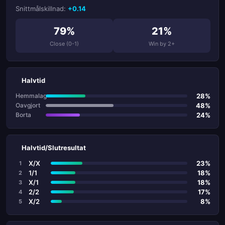
Snittmålskillnad:
+0.14
79%
21%
Close (0-1)
Win by 2+
Halvtid
28%
Hemmalag
48%
Oavgjort
24%
Borta
Halvtid/Slutresultat
X/X
23%
1
1/1
18%
2
X/1
18%
3
2/2
17%
4
X/2
8%
5