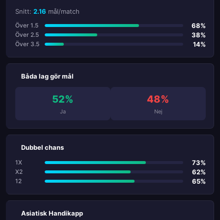
Snitt:
2.16
mål/match
68%
Över 1.5
38%
Över 2.5
14%
Över 3.5
Båda lag gör mål
52%
48%
Ja
Nej
Dubbel chans
73%
1X
62%
X2
65%
12
Asiatisk Handikapp