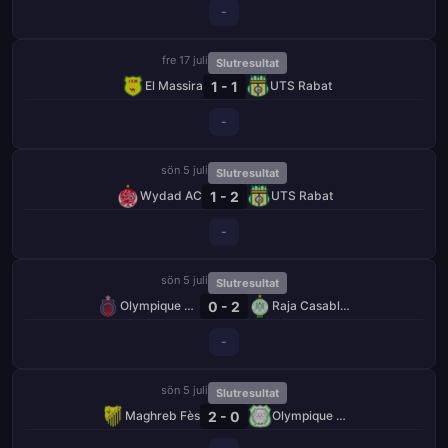
-
fre 17 juli
Slutresultat
1 - 1
El Massira
UTS Rabat
-
sön 5 juli
Slutresultat
1 - 2
Wydad AC
UTS Rabat
-
sön 5 juli
Slutresultat
0 - 2
Olympique Safi
Raja Casablanca
-
sön 5 juli
Slutresultat
2 - 0
Maghreb Fès
Olympique Dcheïra