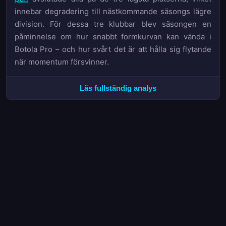
innebar degradering till nästkommande säsongs lägre
division. För dessa tre klubbar blev säsongen en
påminnelse om hur snabbt formkurvan kan vända i
Botola Pro – och hur svårt det är att hålla sig flytande
när momentum försvinner.
För den som följt säsongen med bettingögon bjöd
Läs fullständig analys
Botola Pro på både överraskningar och förutsägbarhet.
Distributionsstatistiken visar att hemmastegarna
fortfarande är värdemässigt starka i 1X2-marknaden,
medan de högre målsnittarna gjorde O/U-linjerna till en
rörig marknad för den som sökte värde. Säsongen
2025/26 summeras som en där chanserna skapades
frekvent – men där inte alla lag hade resurserna att
omvandla tryck till poäng.
Titelracet avgjordes i slutomgångarna
Maghreb Fès kröntes till mästare i Botola Pro