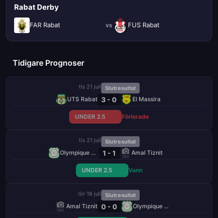
Rabat Derby
FAR Rabat
FUS Rabat
vs
Tidigare Prognoser
tis 21 juli
Slutresultat
3 - 0
UTS Rabat
El Massira
UNDER 2.5
Förlorade
tis 21 juli
Slutresultat
1 - 1
Olympique Dcheïra
Amal Tiznit
UNDER 2.5
Vann
lör 18 juli
Slutresultat
0 - 0
Amal Tiznit
Olympique Dcheïra