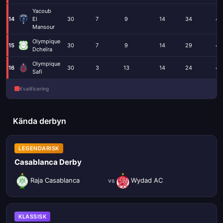
Yacoub
14
El
30
7
9
14
34
44
Mansour
Olympique
15
30
7
9
14
29
40
Dcheïra
Olympique
16
30
3
13
14
24
42
Safi
Kvalificering
Kända derbyn
LEGENDARISK
Casablanca Derby
Raja Casablanca
Wydad AC
vs
KLASSISK