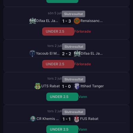
sön 5 juli
Slutresultat
1 - 3
Difaa EL Jadida
Renaissance Berkane
UNDER 2.5
Förlorade
tors 2 juli
Slutresultat
2 - 2
Yacoub El Mansour
Difaa EL Jadida
UNDER 2.5
Förlorade
tors 2 juli
Slutresultat
1 - 0
UTS Rabat
Ittihad Tanger
UNDER 2.5
Vann
tors 2 juli
Slutresultat
1 - 1
CR Khemis Zemamra
FUS Rabat
UNDER 2.5
Vann