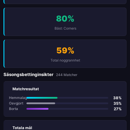
80%
Bäst: Corners
59%
Total noggrannhet
Säsongsbettinginsikter
244 Matcher
Matchresultat
38%
Hemmalag
35%
Oavgjort
27%
Borta
Totala mål