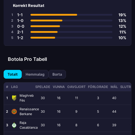
Korrekt Resultat
1-1
19%
1
1-0
13%
2
0-0
12%
3
2-1
11%
4
1-2
10%
5
Botola Pro Tabell
Totalt
Hemmalag
Borta
#
LAG
SPELADE
VUNNA
OAVGJORT
FÖRLORADE
MÅL
SLUTRES
Maghreb
1
30
16
11
3
40
17
Fès
Renaissance
2
30
16
9
5
44
27
Berkane
Raja
3
30
16
8
6
39
19
Casablanca