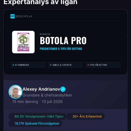
Expertanalys av ligan
Alexey Andrianov
✓
Grundare & chefsanalytiker
15 min läsning
13 juli 2026
60.3% Vinstprocent «Vårt Tips»
30+ Års Erfarenhet
16,179 Spårade Förutsägelser