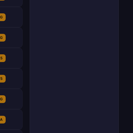
G
G
.5
75
G
JA