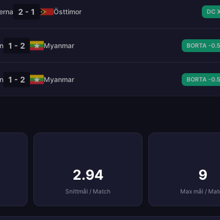
2 - 1
erna
Östtimor
DC 
1 - 2
n
Myanmar
BORTA -0.
1 - 2
n
Myanmar
BORTA -0.
2.94
9
Snittmål / Match
Max mål / Mat