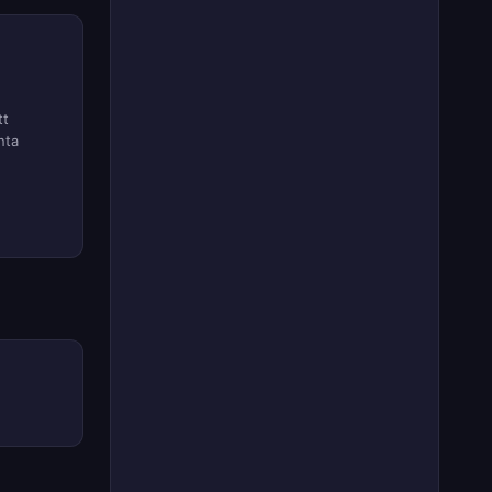
tt
nta