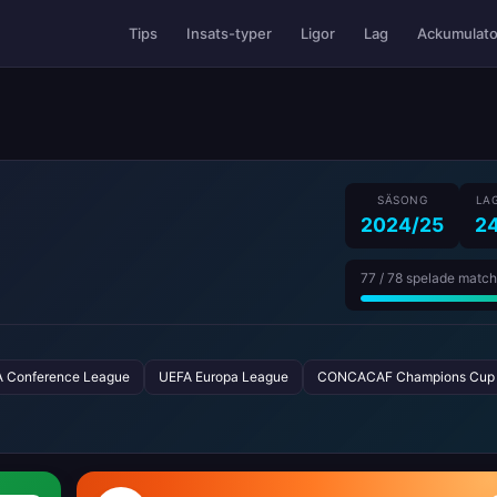
Ackumulato
Tips
Insats-typer
Ligor
Lag
SÄSONG
LA
2024/25
2
77 / 78 spelade match
 Conference League
UEFA Europa League
CONCACAF Champions Cup