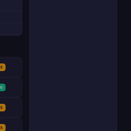
.5
G
.5
.5