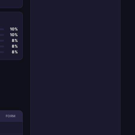
10%
10%
8%
8%
8%
FORM