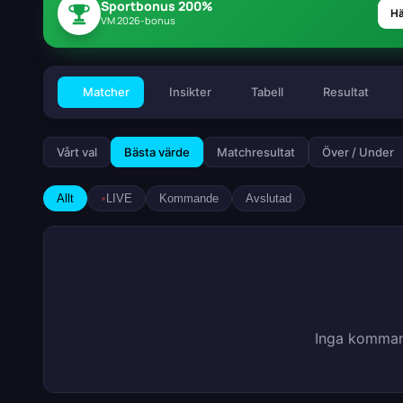
Sportbonus 200%
H
VM 2026-bonus
Matcher
Insikter
Tabell
Resultat
Vårt val
Bästa värde
Matchresultat
Över / Under
Allt
LIVE
Kommande
Avslutad
Inga komman