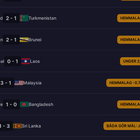
2 - 1
nd
Turkmenistan
HEMMALA
2 - 1
an
Brunei
HEMMALA
0 - 1
al
Laos
UNDER 2
3 - 1
Malaysia
HEMMALAG -0.
1 - 0
re
Bangladesh
HEMMALA
1 - 3
Sri Lanka
BÅDA GÖR MÅL: 