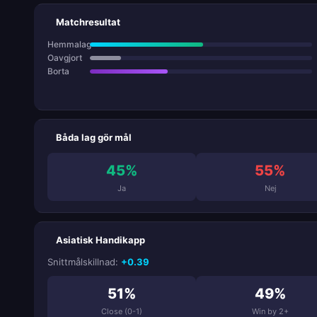
Matchresultat
Hemmalag
Oavgjort
Borta
Båda lag gör mål
45%
55%
Ja
Nej
Asiatisk Handikapp
Snittmålskillnad:
+0.39
51%
49%
Close (0-1)
Win by 2+