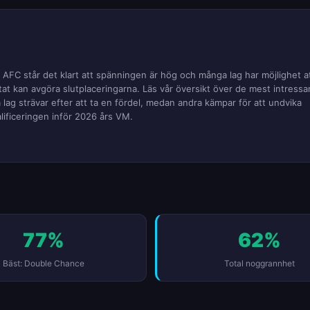
 AFC står det klart att spänningen är hög och många lag har möjlighet a
tat kan avgöra slutplaceringarna. Läs vår översikt över de mest intressa
 lag strävar efter att ta en fördel, medan andra kämpar för att undvika
alificeringen inför 2026 års VM.
77%
62%
Bäst: Double Chance
Total noggrannhet