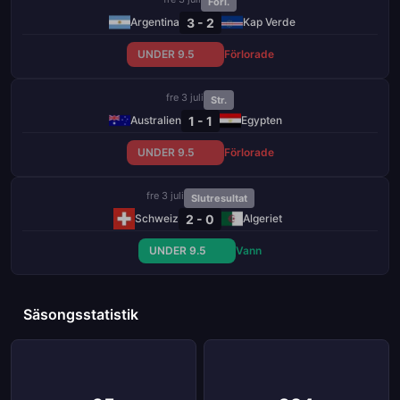
Förl.
3 - 2
Argentina
Kap Verde
UNDER 9.5
Förlorade
fre 3 juli
Str.
1 - 1
Australien
Egypten
UNDER 9.5
Förlorade
fre 3 juli
Slutresultat
2 - 0
Schweiz
Algeriet
UNDER 9.5
Vann
Säsongsstatistik