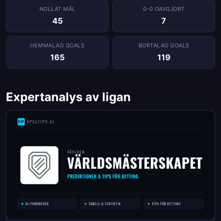
NOLLAT ​​MÅL
0-0 OAVGJORT
45
7
HEMMALAG GOALS
BORTALAG GOALS
165
119
Expertanalys av ligan