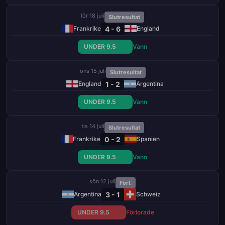
lör 18 juli
Slutresultat
4 - 6
Frankrike
England
UNDER 9.5
Vann
ons 15 juli
Slutresultat
1 - 2
England
Argentina
UNDER 9.5
Vann
tis 14 juli
Slutresultat
0 - 2
Frankrike
Spanien
UNDER 9.5
Vann
sön 12 juli
Förl.
3 - 1
Argentina
Schweiz
UNDER 9.5
Förlorade