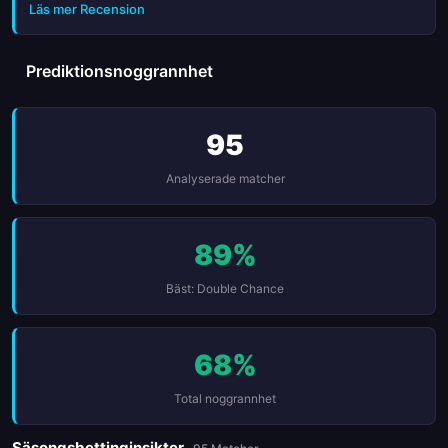
Läs mer Recension
Skottland...
Prediktionsnoggrannhet
95
Analyserade matcher
89%
Bäst: Double Chance
68%
Total noggrannhet
Säsongsbettinginsikter