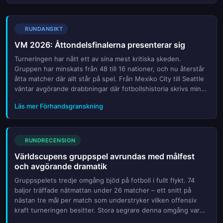
RUNDANSIKT
VM 2026: Åttondelsfinalerna presenterar sig
Turneringen har nått ett av sina mest kritiska skeden.
Gruppen har minskats från 48 till 16 nationer, och nu återstår
åtta matcher där allt står på spel. Från Mexiko City till Seattle
väntar avgörande drabbningar där fotbollshistoria skrivs minut
för minut.
Läs mer Förhandsgranskning
RUNDRECENSION
Världscupens gruppspel avrundas med målfest
och avgörande dramatik
Gruppspelets tredje omgång bjöd på fotboll i fullt flykt. 74
baljor träffade nätmattan under 26 matcher – ett snitt på
nästan tre mål per match som understryker vilken offensiv
kraft turneringen besitter. Stora segrare denna omgång var
Senegal efter 5-0 mot Irak, Brasilien som avfärdade