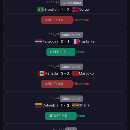
sön 5 juli
Slutresultat
1 - 2
Brasilien
Norge
UNDER 9.5
Förlorade
lör 4 juli
Slutresultat
0 - 1
Paraguay
Frankrike
ÖVER 9.5
Vann
lör 4 juli
Slutresultat
0 - 3
Kanada
Marocko
UNDER 9.5
Förlorade
lör 4 juli
Slutresultat
1 - 0
Colombia
Ghana
UNDER 9.5
Vann
fre 3 juli