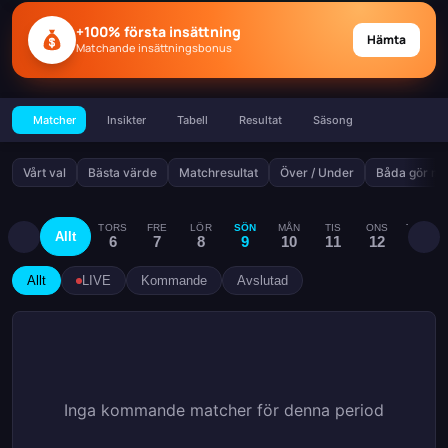
+100% första insättning
Hämta
Matchande insättningsbonus
Matcher
Insikter
Tabell
Resultat
Säsong
Vårt val
Bästa värde
Matchresultat
Över / Under
Båda gör må
TORS
FRE
LÖR
SÖN
MÅN
TIS
ONS
TORS
Allt
6
7
8
9
10
11
12
13
Allt
LIVE
Kommande
Avslutad
Inga kommande matcher för denna period