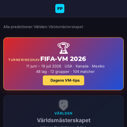
FP
Alla predictioner
/
Världen
/
Världsmästerskapet
🏆
FIFA-VM 2026
TURNERINGSNAV
11 juni – 19 juli 2026
USA · Kanada · Mexiko
48 lag · 12 grupper · 104 matcher
Dagens VM-tips
VÄRLDEN
Världsmästerskapet