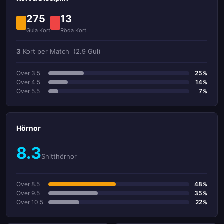
275
13
Gula Kort
Röda Kort
3
Kort per Match
(2.9 Gul)
Över 3.5
25%
Över 4.5
14%
Över 5.5
7%
Hörnor
8.3
Snitthörnor
Över 8.5
48%
Över 9.5
35%
Över 10.5
22%