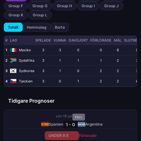
Group F
Group G
Group H
Group I
Group J
Group K
Group L
Totalt
Hemmalag
Borta
#
LAG
SPELADE
VUNNA
OAVGJORT
FÖRLORADE
MÅL
SLUTRES
1
Mexiko
3
3
0
0
6
0
2
Sydafrika
3
1
1
1
2
3
3
Sydkorea
3
1
0
2
2
3
4
Tjeckien
3
0
1
2
2
6
Tidigare Prognoser
sön 19 juli
Förl.
1 - 0
Spanien
Argentina
UNDER 9.5
Förlorade