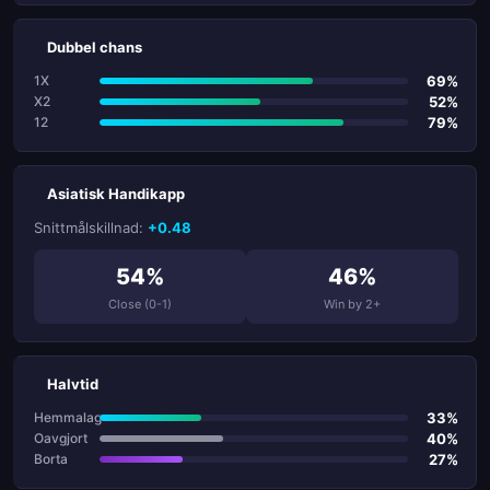
Dubbel chans
69%
1X
52%
X2
79%
12
Asiatisk Handikapp
Snittmålskillnad:
+0.48
54%
46%
Close (0-1)
Win by 2+
Halvtid
33%
Hemmalag
40%
Oavgjort
27%
Borta