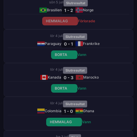
sön 5 juli
Slutresultat
1 - 2
Brasilien
Norge
HEMMALAG
Förlorade
lör 4 juli
Slutresultat
0 - 1
Paraguay
Frankrike
BORTA
Vann
lör 4 juli
Slutresultat
0 - 3
Kanada
Marocko
BORTA
Vann
lör 4 juli
Slutresultat
1 - 0
Colombia
Ghana
HEMMALAG
Vann
fre 3 juli