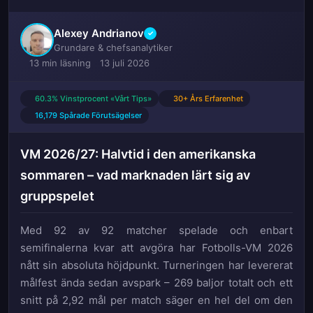
Alexey Andrianov
✓
Grundare & chefsanalytiker
13 min läsning
13 juli 2026
60.3% Vinstprocent «Vårt Tips»
30+ Års Erfarenhet
16,179 Spårade Förutsägelser
VM 2026/27: Halvtid i den amerikanska
sommaren – vad marknaden lärt sig av
gruppspelet
Med 92 av 92 matcher spelade och enbart
semifinalerna kvar att avgöra har Fotbolls-VM 2026
nått sin absoluta höjdpunkt. Turneringen har levererat
målfest ända sedan avspark – 269 baljor totalt och ett
snitt på 2,92 mål per match säger en hel del om den