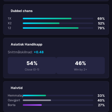
Dubbel chans
69%
1X
52%
X2
79%
12
Asiatisk Handikapp
Snittmålskillnad:
+0.48
54%
46%
Close (0-1)
Win by 2+
Halvtid
33%
Hemmalag
40%
Oavgjort
27%
Borta