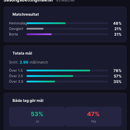
95 Matcher
Matchresultat
48%
Hemmalag
21%
Oavgjort
31%
Borta
Totala mål
Snitt:
2.99
mål/match
78%
Över 1.5
57%
Över 2.5
35%
Över 3.5
Båda lag gör mål
53%
47%
Ja
Nej