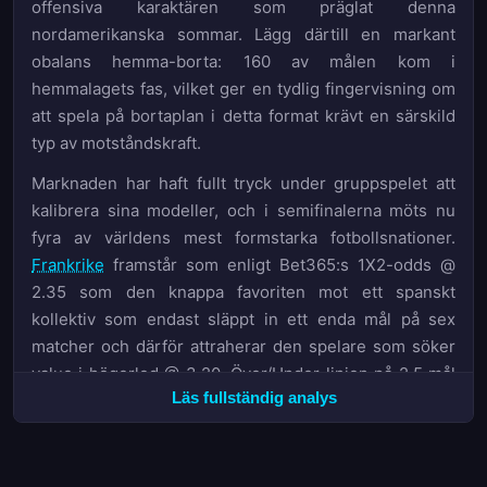
offensiva karaktären som präglat denna
nordamerikanska sommar. Lägg därtill en markant
obalans hemma-borta: 160 av målen kom i
hemmalagets fas, vilket ger en tydlig fingervisning om
att spela på bortaplan i detta format krävt en särskild
typ av motståndskraft.
Marknaden har haft fullt tryck under gruppspelet att
kalibrera sina modeller, och i semifinalerna möts nu
fyra av världens mest formstarka fotbollsnationer.
Frankrike
framstår som enligt Bet365:s 1X2-odds @
2.35 som den knappa favoriten mot ett spanskt
kollektiv som endast släppt in ett enda mål på sex
matcher och därför attraherar den spelare som söker
value i högerled @ 3.20. Över/Under-linjen på 2,5 mål
Läs fullständig analys
blir förstås central – Frankrikes anfall med Kylian
Mbappé (åtta baljor i turneringen) och Ousmane
Démbéle ställs mot en defensiv struktur byggd på
bollen i fötterna och aktivt tempo-sänkande. Att spela