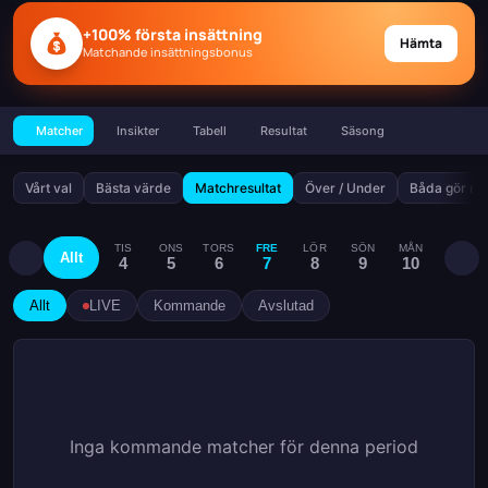
+100% första insättning
Hämta
Matchande insättningsbonus
Matcher
Insikter
Tabell
Resultat
Säsong
Vårt val
Bästa värde
Matchresultat
Över / Under
Båda gör må
TIS
ONS
TORS
FRE
LÖR
SÖN
MÅN
TIS
Allt
4
5
6
7
8
9
10
11
Allt
LIVE
Kommande
Avslutad
Inga kommande matcher för denna period